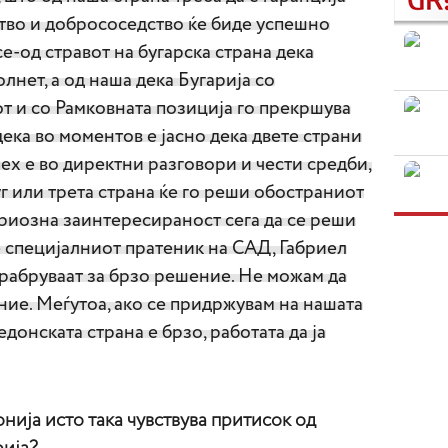
ство и добрососедство ќе биде успешно
е-од стравот на бугарска страна дека
лнет, а од наша дека Бугарија со
т и со Рамковната позиција го прекршува
ека во моментов е јасно дека двете страни
пех е во директни разговори и чести средби,
уг или трета страна ќе го реши обостраниот
ериозна заинтересираност сега да се реши
е специјалниот пратеник на САД, Габриел
охрабруваат за брзо решение. Не можам да
ие. Меѓутоа, ако се придржувам на нашата
донската страна е брзо, работата да ја
нија исто така чувствува притисок од