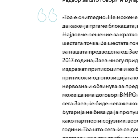
надвор за што говори и Буга
-Тоа е очигледно. Не можеме
да каже-ја тргаме блокадата,
Најдовме решение за краткот
шестата точка. За шестата то
за нашата предводена од За
2017 година, Заев многу прид
издражат притисоците и во б
притисок и од опозицијата 
нервозна и обвинува за преда
може да има договор. ВМРО
сега Заев, ќе биде неважечко
Бугарија не бива да ја пропу
како партнер и сојузник, вер
години. Тоа што сега ќе се до