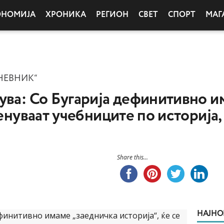
ОНОМИЈА
ХРОНИКА
РЕГИОН
СВЕТ
СПОРТ
МАГ
НЕВНИК“
ува: Со Бугарија дефинитивно и
менуваат учебниците по историја,
Share this...
НАЈНО