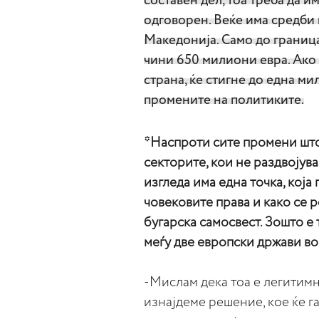
составен дел, тоа треба да им
одговорен. Веќе има средби
Македонија. Само до граница
чини 650 милиони евра. Ако 
страна, ќе стигне до една ми
промените на политиките.
*Наспроти сите промени што 
секторите, кои не раздвојув
изгледа има една точка, која
човековите права и како се 
бугарска самосвест. Зошто е 
меѓу две европски држави во 
-Мислам дека тоа е легитимн
изнајдеме решение, кое ќе г