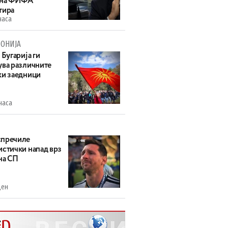
 на ФИФА
тира
часа
ОНИЈА
 Бугарија ги
ува различните
ки заедници
часа
пречиле
истички напад врз
на СП
ден