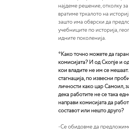
најдеме решение, отколку за
вратиме тркалото на историја
зашто има обврски да предл
учебниците по историја, геог
идните поколенија.
*Како точно можете да гаран
комисијата? И од Скопје и од
кои владите не им се мешаат.
стагнација, по извесни проби
личности како цар Самоил, 
дека работите не се така ед
направи комисијата да рабо
составот или нешто друго?
-Се обидовме да предложиме