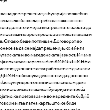
рија?
 да најдеме решение, а Бугарија волшебно
 нема веќе блокада, треба да каже зошто.
о и долгото име, за внатрешните работи до
чка оставам широк простор за новата влада и
ев. Откако беше потпишан Договорот во
онесе за да се најдат решенија, кои ќе ги
угарската и во македонската јавност. Имаме
која покажува нервоза. Ако ВМРО-ДПМНЕ е
вство, да знаете дека работите се движат и
-ДПМНЕ обвинува дека што и да договори
. Јас сум умерен оптимист, но сметам дека
што историската шанса. Бугарија ни треба
ојатно ќе преговараме во наредните 6, 8, 10
говори и таа патна карта, што ќе биде