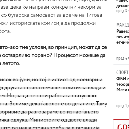
човек
деман
раза, дека ќе направи конкретни чекори за
пред 3 
 со бугарска самосвест за време на Титова
грижи историската комисија да продолжи
МАКЕД
бота.
Радев:
почит
етнич
то-ако тие услови, во принцип, можат да се
ше остварливо порано? Процесот можеше да
пред 4 
 летото.
СПОРТ
исок во јуни, но тој е истиот од ноември и
ФБИ с
терор
д другата страна немаше политичка влада и
Меси 
. Но, за да не стои работата статус кво,
на. Велиме дека ѓаволот е во деталите. Таму
пред 1 
оворивме да разговараме во изнаоѓањето
чка одлука. Министрите од двете влади
, што од наша страна треба да е гаранција