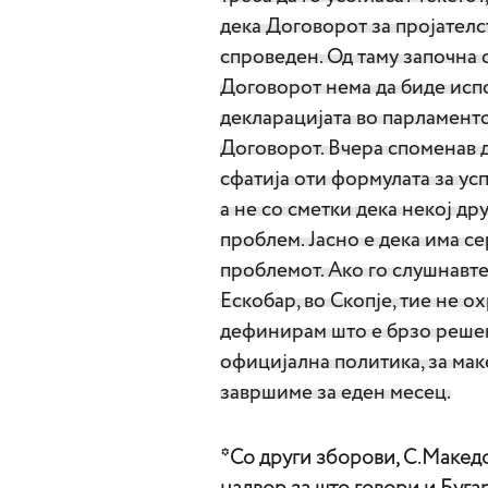
дека Договорот за пројател
спроведен. Од таму започна с
Договорот нема да биде испо
декларацијата во парламенто
Договорот. Вчера споменав д
сфатија оти формулата за ус
а не со сметки дека некој др
проблем. Јасно е дека има с
проблемот. Ако го слушнавт
Ескобар, во Скопје, тие не 
дефинирам што е брзо решен
официјална политика, за маке
завршиме за еден месец.
*Со други зборови, С.Македо