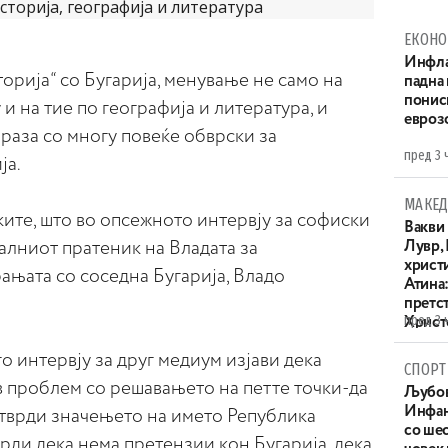
ЕКОНО
Инфла
рија“ со Бугарија, менување не само на
падна 
понис
 и на тие по географија и литература, и
евроз
раза со многу повеќе обврски за
пред 3 
ја.
МАКЕД
ите, што во опсежното интервју за софиски
Вакви
алниот пратеник на Владата за
Лувр,
христи
њата со соседна Бугарија, Владо
Атина
претс
пред 3 
Христо
XIV в
о интервју за друг медиум изјави дека
СПОРТ
 проблем со решавањето на петте точки-да
Љубов
Инфан
потврди значењето на името Република
со ше
рди дека нема претензии кон Бугарија, дека