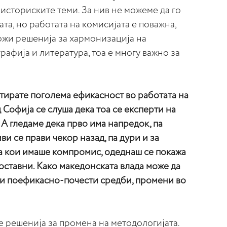
 историските теми. За нив не можеме да го
та, но работата на комисијата е поважна,
ожи решенија за хармонизација на
рафија и литература, тоа е многу важно за
тирате поголема ефикасност во работата на
 Софија се слуша дека тоа се експерти на
 А гледаме дека прво има напредок, па
ви се прави чекор назад, па дури и за
за кои имаше компромис, одеднаш се покажа
ноставни. Како македонската влада може да
ти поефикасно-почести средби, промени во
 решенија за промена на методологијата.