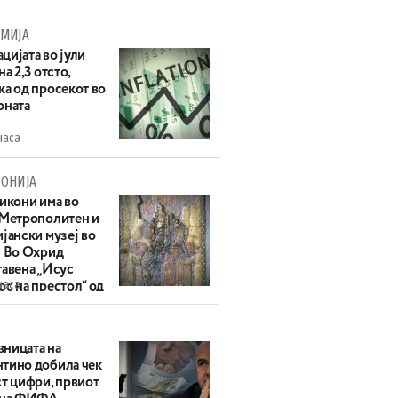
МИЈА
цијата во јули
на 2,3 отсто,
ка од просекот во
оната
часа
ОНИЈА
 икони има во
 Метрополитен и
јански музеј во
: Во Охрид
тавена „Исус
часа
с на престол“ од
ек
ницата на
тино добила чек
ст цифри, првиот