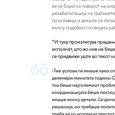
ќе се бори со говорот на ом
рехабилитација на граѓаните
Југославија и дека ќе се по
многу подобро со својата ра
*И тука произлегува прашање
исполнат, што во нив не бе
се придвижи уште во текот на
-Тие услови ги имаше како сп
декември минатата година. О
тоа беше најголемиот проблем
координацијата беше постоја
имаше многу детали. Се дог
решенија, но требаше полити
треба да го усогласат текстот