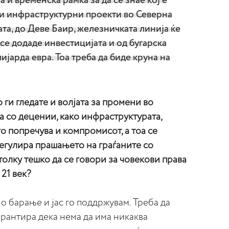
а и временска рамка за да се знае кој е
 и инфраструктурни проекти во Северна
та, до Деве Баир, железничката линија ќе
се додаде инвестицијата и од бугарска
лијарда евра. Тоа треба да биде круна на
ги гледате и волјата за промени во
аа со децении, како инфраструктурата,
 го попречува и компромисот, а тоа се
регулира прашањето на граѓаните со
толку тешко да се говори за човекови права
21 век?
о барање и јас го поддржувам. Треба да
арантира дека нема да има никаква