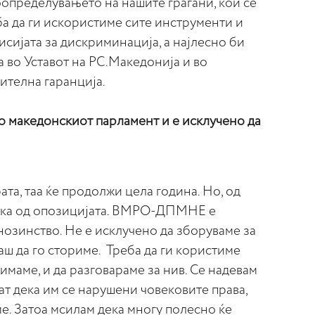
определувањето на нашите граѓани, кои се
еба да ги искористиме сите инструменти и
сијата за дискриминација, а најлесно би
а во Уставот на РС.Македонија и во
ителна гаранција.
во македонскиот парламент и е исклучено да
та, таа ќе продолжи цела година. Но, од
рѓка од опозицијата. ВМРО-ДПМНЕ е
озинство. Не е исклучено да зборуваме за
аш да го сториме. Треба да ги користиме
имаме, и да разговараме за нив. Се надевам
аат дека им се нарушени човековите права,
ме. Затоа мсилам дека многу полесно ќе