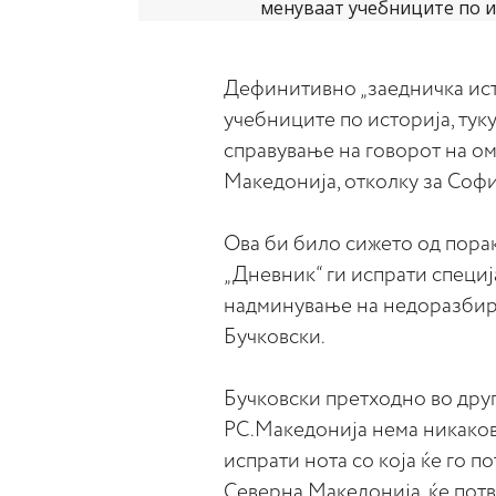
Дефинитивно „заедничка исто
учебниците по историја, туку
справување на говорот на ом
Македонија, отколку за Софи
Ова би било сижето од порак
„Дневник“ ги испрати специј
надминување на недоразбира
Бучковски.
Бучковски претходно во друг
РС.Македонија нема никаков
испрати нота со која ќе го 
Северна Македонија, ќе потв