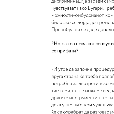
дискриминација заради само
чувствуваат како Бугари. Тр
можности-омбудсманот, коми
било ако се дојде до промен
Преамбулата се даде дополн
*Но, за тоа нема консензус 
се прифати?
-И утре да започне процедура
друга страна ќе треба подд
потребна за двотретинско мн
тие теми, но не можеме ведн
другите инструменти, што ги 
дека уште луѓе, кои чувствув
ќе се охрабрат да разговара