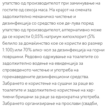
упатство од производителот при заминување на
гостите од секоја маса. На крајот на смената
задолжително механичко чистење и
дезинфекција со средство кое де-лува поред
упатство од производителот, алтернативно може
да се користи 0,05% натриум хипохлорит (5%
белило за домаќинство кое се користи во размер
1:100) или 70% алко-хол за дезинфекција на горни
површини. Редовно одржување на тоалетите со
задолжително водење на евиденција за
спроведеното чистење и употреба на
горенаведените дезинфекциони средства.
Забрането е користење на сушачи за раце во
тоалетите и задолжително користење на хар-
тиени бришачи за раце за еднократна употреба.
Забрането организирање на прослави (свадби,