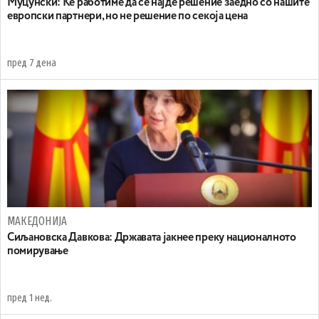
Муцунски: Ќе работиме да се најде решение заедно со нашите
европски партнери, но не решение по секоја цена
пред 7 дена
МАКЕДОНИЈА
Сиљановска Давкова: Државата јакнее преку националното
помирување
пред 1 нед.