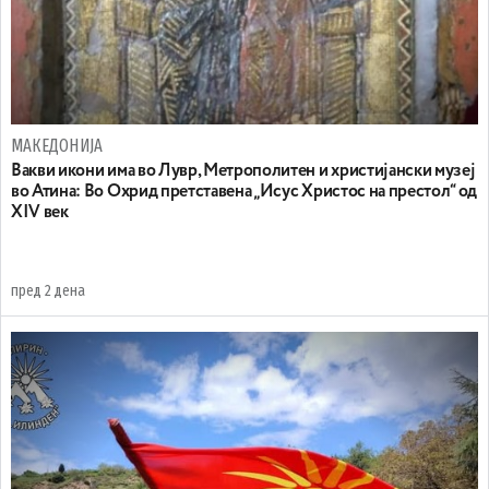
МАКЕДОНИЈА
Вакви икони има во Лувр, Метрополитен и христијански музеј
во Атина: Во Охрид претставена „Исус Христос на престол“ од
XIV век
пред 2 дена