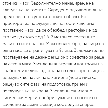
стоечки маси. Задолжително менаџирање на
влегување на гостите. Одредено одговорно лице
пред влезот на угостителскиот објект. Во
просторот за послужување на гости каде има
поставено маси, да се обезбеди растојание од
столче до столче од 1,5-2 метри со соседните
маси во сите правци. Максимален број на лица на
една маса се ограничува на 4 лица. Задолжително
поставување на дезинфекционо средство за раце
на секоја маса. Засилени внатрешни контроли на
вработените лица од страна на одговорно лице за
одржува-ње на личната хигиена (често миење
раце) во сите фази на подготовка, прием и
послужување на храна. Засилени санитарно-
хигиенски мерки, пребришување на масите со
средство за дезинфекција кое делува според