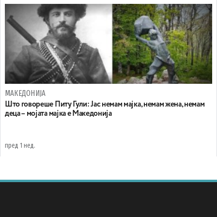
МАКЕДОНИЈА
Што говореше Питу Гули: Јас немам мајка, немам жена, немам
деца – мојата мајка е Македонија
пред 1 нед.