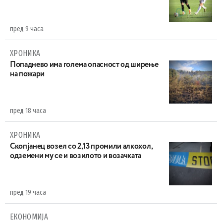
пред 9 часа
ХРОНИКА
Попаднево има голема опасност од ширење
на пожари
пред 18 часа
ХРОНИКА
Скопјанец возел со 2,13 промили алкохол,
одземени му се и возилото и возачката
пред 19 часа
ЕКОНОМИЈА