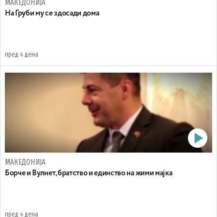
МАКЕДОНИЈА
На Груби му се здосади дома
пред 4 дена
МАКЕДОНИЈА
Борче и Вулнет, братство и единство на жими мајка
пред 4 дена