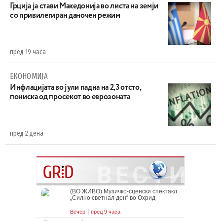
Грција ја стави Македонија во листа на земји
со привилегиран даночен режим
пред 19 часа
ЕКОНОМИЈА
Инфлацијата во јули падна на 2,3 отсто,
пониска од просекот во еврозоната
пред 2 дена