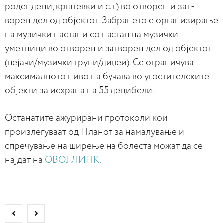
родендени, крштевки и сл.) во отворен и зат-
ворен дел од објектот. Забрането е организирање
на музички настани со настап на музички
уметници во отворен и затворен дел од објектот
(пејачи/музички групи/диџеи). Се ограничува
максималното ниво на бучава во угостителските
објекти за исхрана на 55 децибели.
Останатите ажурирани протоколи кои
произлегуваат од Планот за намалување и
спречување на ширење на болеста можат да се
најдат на
ОВОЈ ЛИНК.