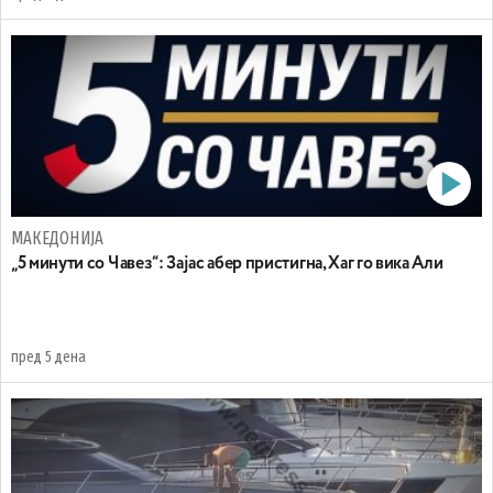
МАКЕДОНИЈА
„5 минути со Чавез“: Зајас абер пристигна, Хаг го вика Али
пред 5 дена