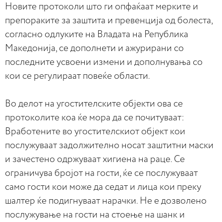
Новите протоколи што ги опфаќаат мерките и
препораките за заштита и превенција од болеста,
согласно одлуките на Владата на Република
Македонија, се дополнети и ажурирани со
последните усвоени измени и дополнувања со
кои се регулираат повеќе области.
Во делот на угостителските објекти ова се
протоколите коа ќе мора да се почитуваат:
Вработените во угостителскиот објект кои
послужуваат задолжително носат заштитни маски
и зачестено одржуваат хигиена на раце. Се
ограничува бројот на гости, ќе се послужуваат
само гости кои може да седат и лица кои преку
шалтер ќе подигнуваат нарачки. Не е дозволено
послужување на гости на стоење на шанк и