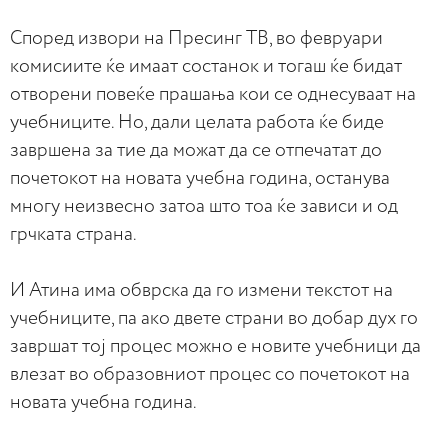
Според извори на Пресинг ТВ, во февруари
комисиите ќе имаат состанок и тогаш ќе бидат
отворени повеќе прашања кои се однесуваат на
учебниците. Но, дали целата работа ќе биде
завршена за тие да можат да се отпечатат до
почетокот на новата учебна година, останува
многу неизвесно затоа што тоа ќе зависи и од
грчката страна.
И Атина има обврска да го измени текстот на
учебниците, па ако двете страни во добар дух го
завршат тој процес можно е новите учебници да
влезат во образовниот процес со почетокот на
новата учебна година.