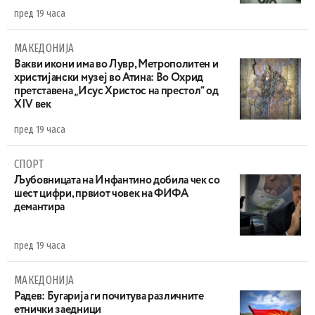
пред 19 часа
МАКЕДОНИЈА
Вакви икони има во Лувр, Метрополитен и
христијански музеј во Атина: Во Охрид
претставена „Исус Христос на престол“ од
XIV век
пред 19 часа
СПОРТ
Љубовницата на Инфантино добила чек со
шест цифри, првиот човек на ФИФА
демантира
пред 19 часа
МАКЕДОНИЈА
Радев: Бугарија ги почитува различните
етнички заедници