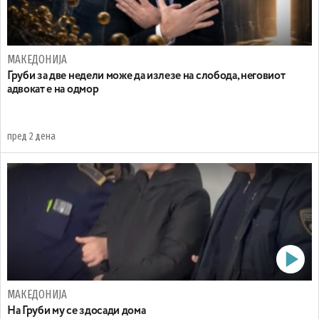
МАКЕДОНИЈА
Груби за две недели може да излезе на слобода, неговиот
адвокат е на одмор
пред 2 дена
МАКЕДОНИЈА
На Груби му се здосади дома