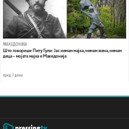
МАКЕДОНИЈА
Што говореше Питу Гули: Јас немам мајка, немам жена, немам
деца – мојата мајка е Македонија
пред 7 дена