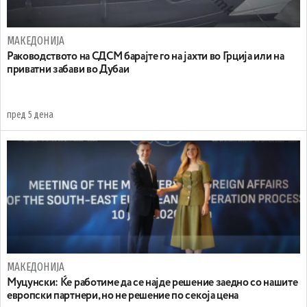
МАКЕДОНИЈА
Раководството на СДСМ барајте го на јахти во Грција или на
приватни забави во Дубаи
пред 5 дена
МАКЕДОНИЈА
Муцунски: Ќе работиме да се најде решение заедно со нашите
европски партнери, но не решение по секоја цена