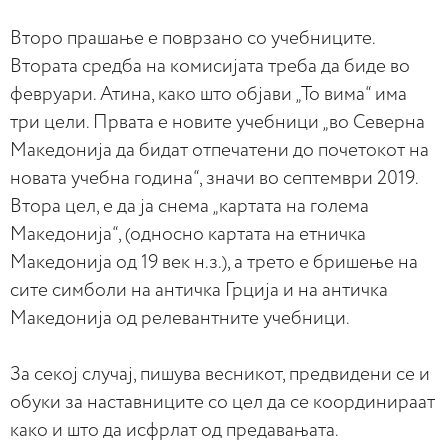
Второ прашање е поврзано со учебниците.
Втората средба на комисијата треба да биде во
февруари. Атина, како што објави „То вима“ има
три цели. Првата е новите учебници „во Северна
Македонија да бидат отпечатени до почетокот на
новата учебна година“, значи во септември 2019.
Втора цел, е да ја снема „картата на голема
Македонија“, (односно картата на етничка
Македонија од 19 век н.з.), а трето е бришење на
сите симболи на античка Грција и на античка
Македонија од релевантните учебници.
За секој случај, пишува весникот, предвидени се и
обуки за наставниците со цел да се координираат
како и што да исфрлат од предавањата.