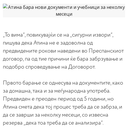
„То вима“, повикувајќи се на „сигурни извори“,
пишува дека Атина не е задоволна од
предвидените рокови наведени во Преспанскиот
договор, па од тие причини ќе бара забрзување и
подобро спроведување на Договорот.
Првото барање се однесува на документите, како
за домашна, така и за меѓународна употреба.
Предвиден е преоден период од 5 години, но
Атина смета дека тој процес треба да се забрза, и
да се заврши за неколку месеци, со извесна
резерва „дека тоа треба да се анализира“.