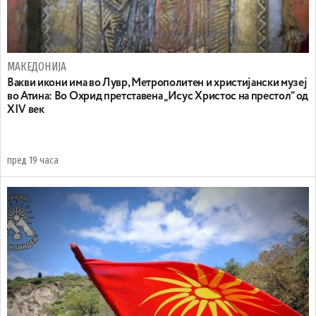
МАКЕДОНИЈА
Вакви икони има во Лувр, Метрополитен и христијански музеј
во Атина: Во Охрид претставена „Исус Христос на престол“ од
XIV век
пред 19 часа