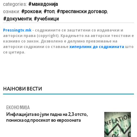
categories:
македонија
ознаки:
рокови
,
топ
,
преспански договор
,
документи
,
учебници
Pressingtv.mk
- содржините се заштитени со издавачки и
авторски права (copyright). Крадењето на авторски текстови е
казниво со закон. Дозволено е делумно превземање на
авторски содржини со ставање
хиперлинк до содржината
што
се цитира.
НАЈНОВИ ВЕСТИ
ЕКОНОМИЈА
Инфлацијата во јули падна на 2,3 отсто,
пониска од просекот во еврозоната