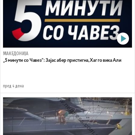
МАКЕДОНИЈА
„5 минути со Чавез“: Зајас абер пристигна, Хаг го вика Али
пред 4 дена