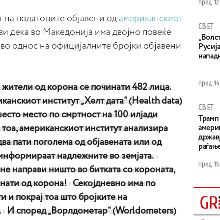
пред 12
на податоците објавени од
американскиот
СВЕТ
ви дека во Македонија има двојно повеќе
„Волс
 во однос на официјалните бројки објавени
Русија
напад
пред 14
 жители од корона се починати 482 лица.
иканскиот институт „Хелт дата“ (Health data)
СВЕТ
шесто место по смртност на 100 илјади
Трамп 
 тоа, американскиот институт анализира
амери
државј
два пати поголема од објавената или од
раѓањ
 информираат надлежните во земјата.
пред 15
не направи ништо во битката со короната,
инати од корона!
Секојдневно има по
и и покрај тоа што бројките на
.
И според „Ворлдометар“ (Worldometers)