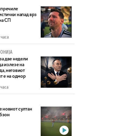
пречиле
истички напад врз
на СП
 часа
ОНИЈА
за две недели
а излезе на
да, неговиот
т е на одмор
 часа
е новиот султан
абзон