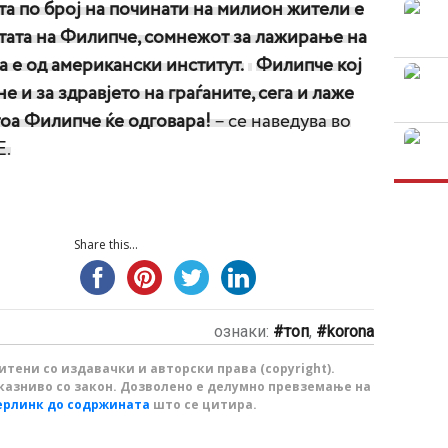
та по број на починати на милион жители е
тата на Филипче, сомнежот за лажирање на
а е од американски институт.
Филипче кој
е и за здравјето на граѓаните, сега и лаже
оа Филипче ќе одговара!
– се наведува во
Е.
Share this...
ознаки:
топ
,
korona
тени со издавачки и авторски права (copyright).
казниво со закон. Дозволено е делумно превземање на
ерлинк до содржината
што се цитира.