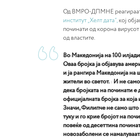
Од ВМРО-ДПМНЕ реагираат 
институт „Хелт дата“,
кој обја
починати од корона вирусот
од властите.
Во Македонија на 100 илјади
Оваа бројка ја објавува амер
и ја рангира Македонија на 
жители во светот.
И не само
дека бројката на починати е 
официјалната бројка за која
Значи, Филипче не само што 
туку и го крие бројот на поч
повеќе од десеттина починат
новозаболени се намалуваат