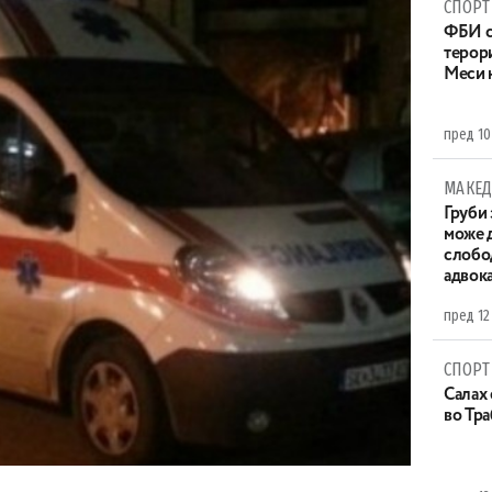
СПОРТ
ФБИ с
терор
Меси 
пред 10
МАКЕД
Груби 
може д
слобо
адвока
пред 12
СПОРТ
Салах 
во Тр