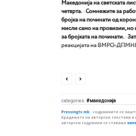
Македонија на светската лис
четврта.
Сомнежите за рабо
бројка на починати од корон
мисли само на провизии, но н
за бројката на починати.
Зат
реакцијата на ВМРО-ДПМН
categories:
македонија
Pressingtv.mk
- содржините се зашти
Крадењето на авторски текстови е 
авторски содржини со ставање
хип