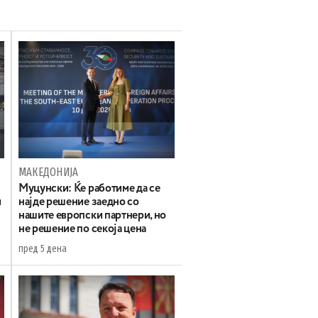
МАКЕДОНИЈА
Муцунски: Ќе работиме да се
и
најде решение заедно со
нашите европски партнери, но
не решение по секоја цена
пред 5 дена