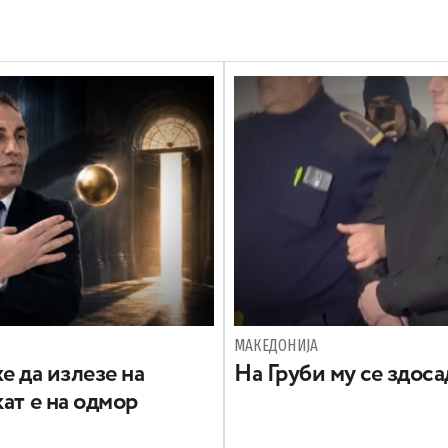
МАКЕДОНИЈА
е да излезе на
На Груби му се здос
ат е на одмор