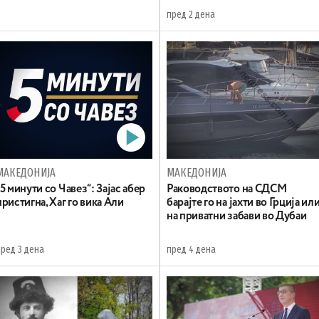
пред 2 дена
МАКЕДОНИЈА
МАКЕДОНИЈА
„5 минути со Чавез“: Зајас абер
Раководството на СДСМ
пристигна, Хаг го вика Али
барајте го на јахти во Грција ил
на приватни забави во Дубаи
пред 3 дена
пред 4 дена