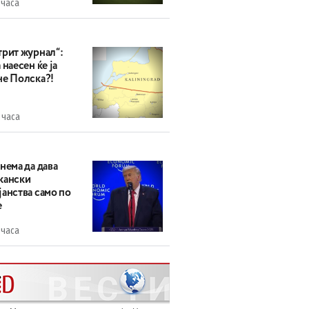
 часа
трит журнал“:
 наесен ќе ја
не Полска?!
 часа
нема да дава
кански
анства само по
е
 часа