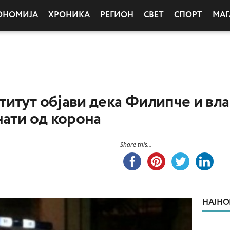
ОНОМИЈА
ХРОНИКА
РЕГИОН
СВЕТ
СПОРТ
МАГ
итут објави дека Филипче и вла
нати од корона
Share this...
НАЈНО