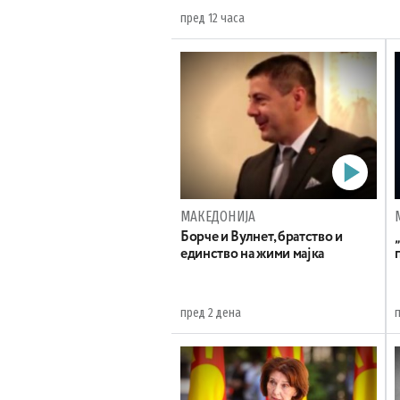
пред 12 часа
МАКЕДОНИЈА
Борче и Вулнет, братство и
единство на жими мајка
пред 2 дена