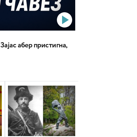
 Зајас абер пристигна,