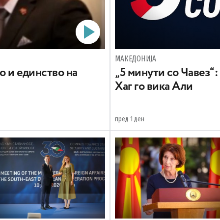
МАКЕДОНИЈА
о и единство на
„5 минути со Чавез“:
Хаг го вика Али
пред 1 ден