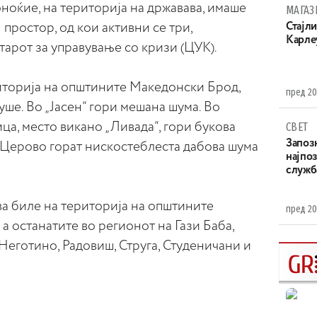
ноќие, на територија на државава, имаше
МАГАЗ
простор, од кои активни се три,
Стајли
Карле
арот за управување со кризи (ЦУК).
иторија на општините Македонски Брод,
пред 20
ше. Во „Јасен“ гори мешана шума. Во
ца, место викано „Ливада“, гори букова
СВЕТ
Запоз
о Церово горат нискостеблеста дабова шума
најпоз
служба
ва биле на територија на општините
пред 20
 а останатите во регионот на Гази Баба,
еготино, Радовиш, Струга, Студеничани и