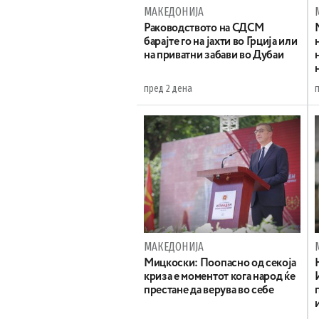
МАКЕДОНИЈА
Раководството на СДСМ
барајте го на јахти во Грција или
на приватни забави во Дубаи
пред 2 дена
МАКЕДОНИЈА
Мицкоски: Поопасно од секоја
криза е моментот кога народ ќе
престане да верува во себе