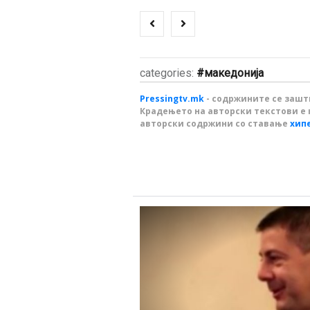
categories:
македонија
Pressingtv.mk
- содржините се зашти
Крадењето на авторски текстови е 
авторски содржини со ставање
хип