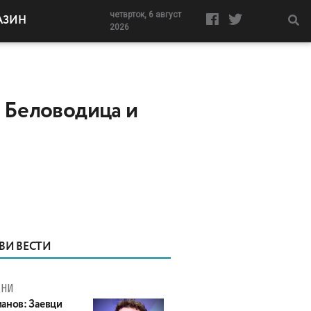
четврток, 6 август
АЗИН
2026
а Беловодица и
ВИ ВЕСТИ
МНИ
анов: Заевци