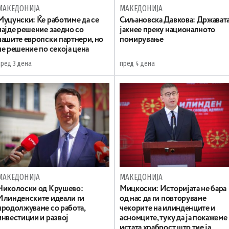
МАКЕДОНИЈА
МАКЕДОНИЈА
Муцунски: Ќе работиме да се
Сиљановска Давкова: Држават
најде решение заедно со
јакнее преку националното
нашите европски партнери, но
помирување
не решение по секоја цена
пред 3 дена
пред 4 дена
МАКЕДОНИЈА
МАКЕДОНИЈА
Николоски од Крушево:
Мицкоски: Историјата не бара
Илинденските идеали ги
од нас да ги повторуваме
продолжуваме со работа,
чекорите на илинденците и
инвестиции и развој
асномците, туку да ја покажеме
истата храброст што тие ја