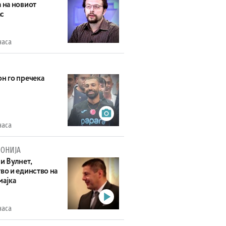
 на новиот
с
часа
н го пречека
часа
ОНИЈА
и Вулнет,
во и единство на
мајка
часа