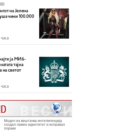
ИН
нгот на Јелена
уша чини 100.000
 часа
најте ја МИ6-
натата тајна
 на светот
 часа