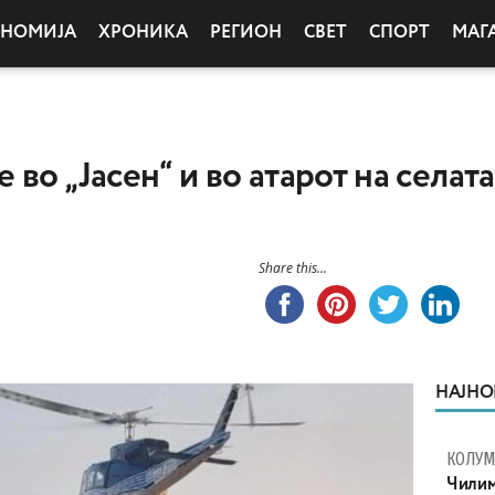
ОНОМИЈА
ХРОНИКА
РЕГИОН
СВЕТ
СПОРТ
МАГ
во „Јасен“ и во атарот на селат
Share this...
НАЈНО
КОЛУ
Чилим