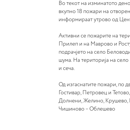
Во текот на изминатото дено
вкупно 18 пожари на отворен 
информираат утрово од Цент
Активни се пожарите на тер
Прилеп и на Маврово и Росту
подрачјето на село Беловоди
шума. На територија на сел
и сеча.
Од изгаснатите пожари, по д
Гостивар, Петровец и Тетово,
Долнени, Желино, Крушево, Н
Чишиново – Облешево