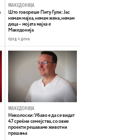
МАКЕДОНИЈА
а
Што говореше Питу Гули: Јас
немам мајка, немам жена, немам
деца – мојата мајка е
Македонија
пред 4 дена
МАКЕДОНИЈА
Николоски:Убаво е да се видат
47 среќни семејства, со овие
проекти решаваме животни
прашања