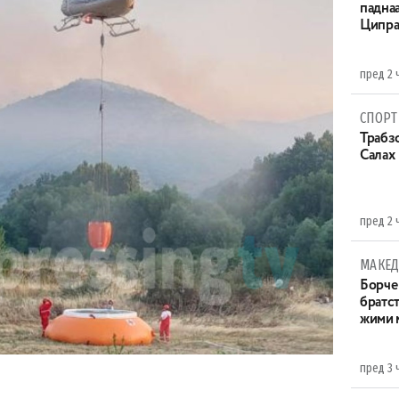
паднаа
Ципра
пред 2 
СПОРТ
Трабзо
Салах
пред 2 
МАКЕД
Борче 
братст
жими 
пред 3 