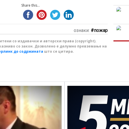
Share this...
ознаки:
пожар
тени со издавачки и авторски права (copyright).
казниво со закон. Дозволено е делумно превземање на
ерлинк до содржината
што се цитира.