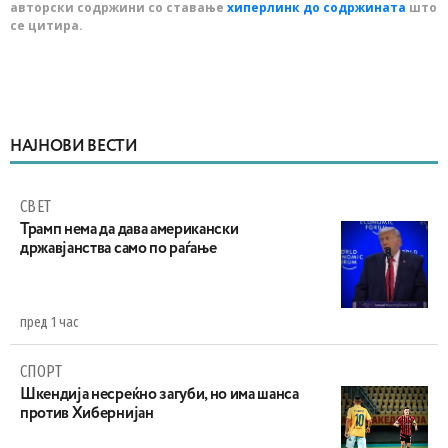
авторски содржини со ставање
хиперлинк до содржината
што
се цитира.
НАЈНОВИ ВЕСТИ
СВЕТ
Трамп нема да дава американски
државјанства само по раѓање
пред 1 час
СПОРТ
Шкендија несреќно загуби, но има шанса
против Хибернијан