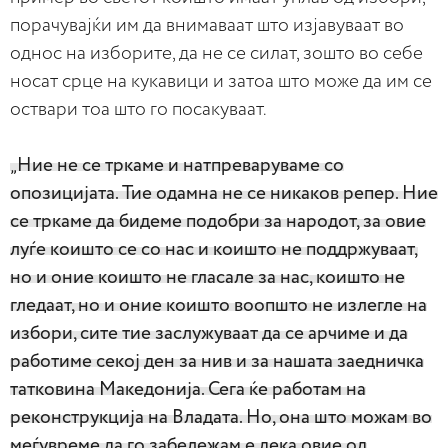
порачувајќи им да внимаваат што изјавуваат во
однос на изборите, да не се силат, зошто во себе
носат срце на кукавици и затоа што може да им се
оствари тоа што го посакуваат.
„Ние не се тркаме и натпреваруваме со
опозицијата. Тие одамна не се никаков репер. Ние
се тркаме да бидеме подобри за народот, за овие
луѓе коишто се со нас и коишто не поддржуваат,
но и оние коишто не гласале за нас, коишто не
гледаат, но и оние коишто воопшто не излегле на
избори, сите тие заслужуваат да се арчиме и да
работиме секој ден за нив и за нашата заедничка
татковина Македонија. Сега ќе работам на
реконструкција на Владата. Но, она што можам во
меѓувреме да го забележам е дека овие од