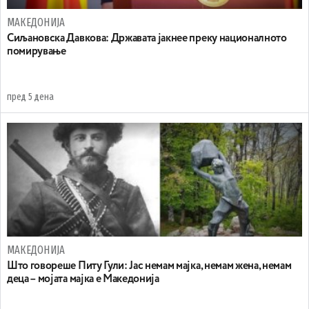
МАКЕДОНИЈА
Сиљановска Давкова: Државата јакнее преку националното
помирување
пред 5 дена
МАКЕДОНИЈА
Што говореше Питу Гули: Јас немам мајка, немам жена, немам
деца – мојата мајка е Македонија