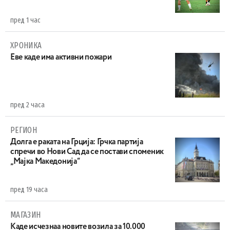
пред 1 час
ХРОНИКА
Eве каде има активни пожари
пред 2 часа
РЕГИОН
Долга е раката на Грција: Грчка партија
спречи во Нови Сад да се постави споменик
„Мајка Македонија“
пред 19 часа
МАГАЗИН
Каде исчезнаа новите возила за 10.000