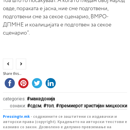
тоа што го посакуваат. А кога го гледам овој народ
овде, пораката е јасна, ние сме подготвени,
подготвени сме за секое сценарио, ВМРО-
ДПМНЕ и коалицијата е подготвен за секое
сценарио“.
Share this...
categories:
македонија
ознаки:
сдсм
,
топ
,
премиерот христијан мицкоски
Pressingtv.mk
- содржините се заштитени со издавачки и
авторски права (copyright). Крадењето на авторски текстови е
казниво со закон. Дозволено е делумно превземање на