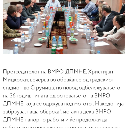
Претседателот на ВМРО-ДПМНЕ, Христијан
Мицкоски, вечерва во обраќање од градскиот
стадион во Струмица, по повод одбележувањето
на 36 годишнината од основањето на ВМРО-
ДПМНЕ, која се одржува под мотото „Македонија
забрзува, наша обврска“, истакна дека ВМРО-
ДПМНЕ напорно работи и ќе продолжи да
работи се до последниот атом од силата, додека