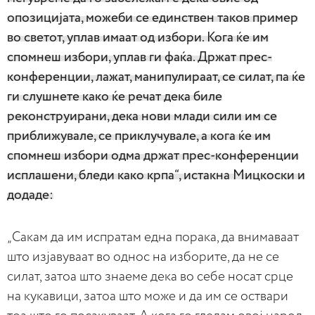
опозицијата, можеби се единствен таков пример
во светот, уплав имаат од избори. Кога ќе им
спомнеш избори, уплав ги фаќа. Држат прес-
конференции, лажат, манипулираат, се силат, па ќе
ги слушнете како ќе речат дека биле
реконструирани, дека нови млади сили им се
приближувале, се приклучувале, а кога ќе им
спомнеш избори одма држат прес-конференции
исплашени, бледи како крпа“, истакна Мицкоски и
додаде:
„Сакам да им испратам една порака, да внимаваат
што изјавуваат во однос на изборите, да не се
силат, затоа што знаеме дека во себе носат срце
на кукавици, затоа што може и да им се оствари