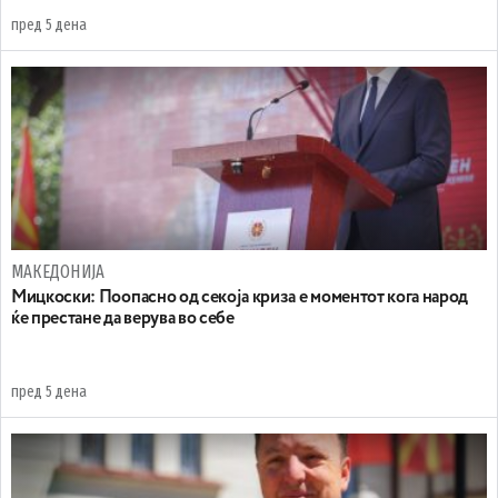
пред 5 дена
МАКЕДОНИЈА
Мицкоски: Поопасно од секоја криза е моментот кога народ
ќе престане да верува во себе
пред 5 дена