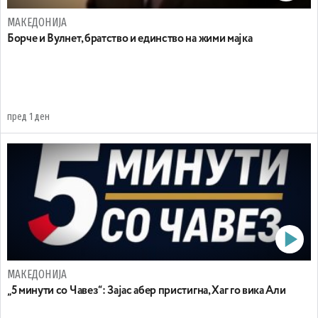
МАКЕДОНИЈА
Борче и Вулнет, братство и единство на жими мајка
пред 1 ден
МАКЕДОНИЈА
„5 минути со Чавез“: Зајас абер пристигна, Хаг го вика Али