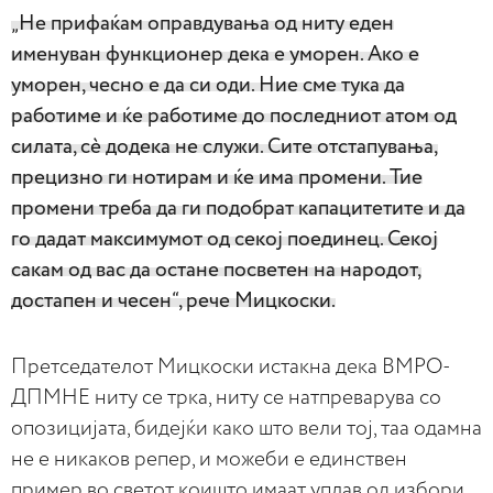
„Не прифаќам оправдувања од ниту еден
именуван функционер дека е уморен. Ако е
уморен, чесно е да си оди. Ние сме тука да
работиме и ќе работиме до последниот атом од
силата, сè додека не служи. Сите отстапувања,
прецизно ги нотирам и ќе има промени. Тие
промени треба да ги подобрат капацитетите и да
го дадат максимумот од секој поединец. Секој
сакам од вас да остане посветен на народот,
достапен и чесен“, рече Мицкоски.
Претседателот Мицкоски истакна дека ВМРО-
ДПМНЕ ниту се трка, ниту се натпреварува со
опозицијата, бидејќи како што вели тој, таа одамна
не е никаков репер, и можеби е единствен
пример во светот коишто имаат уплав од избори,