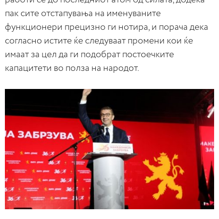
пак сите отстапувања на именуваните
функционери прецизно ги нотира, и порача дека
согласно истите ќе следуваат промени кои ќе
имаат за цел да ги подобрат постоечките
капацитети во полза на народот.