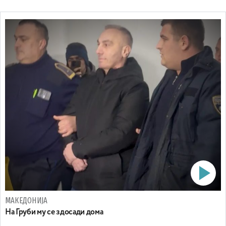
МАКЕДОНИЈА
На Груби му се здосади дома