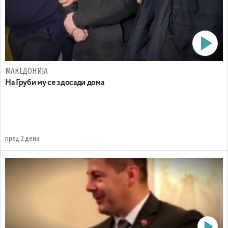
МАКЕДОНИЈА
На Груби му се здосади дома
пред 2 дена