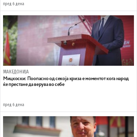
пред 6 дена
МАКЕДОНИЈА
Мицкоски: Поопасно од секоја криза е моментот кога народ
ќе престане да верува во себе
пред 6 дена