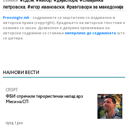
ознаки:
сдсм
,
избор
,
дијаспора
,
славјанка
петровска
,
игор ивановски
,
разговори за македонија
Pressingtv.mk
- содржините се заштитени со издавачки и
авторски права (copyright). Крадењето на авторски текстови е
казниво со закон. Дозволено е делумно превземање на
авторски содржини со ставање
хиперлинк до содржината
што
се цитира.
НАЈНОВИ ВЕСТИ
СПОРТ
ФБИ спречиле терористички напад врз
Меси на СП
пред 1 ден