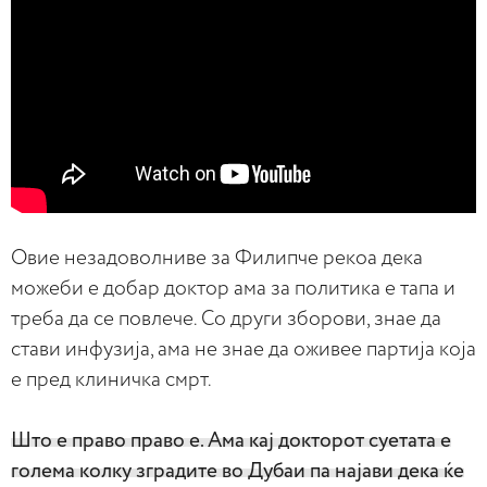
Овие незадоволниве за Филипче рекоа дека
можеби е добар доктор ама за политика е тапа и
треба да се повлече. Со други зборови, знае да
стави инфузија, ама не знае да оживее партија која
е пред клиничка смрт.
Што е право право е. Ама кај докторот суетата е
голема колку зградите во Дубаи па најави дека ќе