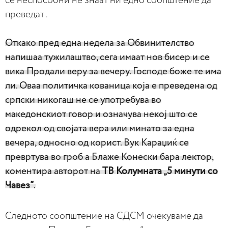
се неспособни не знаат ни едно соопштение да
преведат .
Откако пред една недела за Обвинителство
напишаа тужилаштво, сега имаат нов бисер и се
вика Продали веру за вечеру.
Господе боже те има
ли. Оваа политичка кованица која е преведена од
српски никогаш не се употребува во
македонскиот говор и означува некој што се
одрекол од својата вера или минато за една
вечера, односно од корист. Вук Караџиќ се
превртува во гроб а Блаже Конески бара лектор,
коментира авторот на
ТВ Колумната „5 минути со
Чавез“
.
Следното соопштение на СДСМ очекуваме да