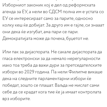
Изборниот законик кој е дел од реформската
агенда за ЕУ, а нели во СДСМ полна им е устата со
ЕУ се интересираат само за парите, односно
колку кеш ќе добијат. За друго им е гајле, си знааат
они дека ќе изгубат, ама пари се пари.
Демократијата може да почека, буџетот не.
Или пак за дијаспората. Не сакале дијаспората да
гласа електронски за да немало нерегуларности
иако тоа треба да важи дури за претседателските
избори во 2029 година. Па нели Филипче викаше
дека на следните парламентарни избори ќе
победат, зошто се плашат. Ваљда не мислат сами
себе да се крадат кога тие ќе ја имаат контролата
врз изборите.