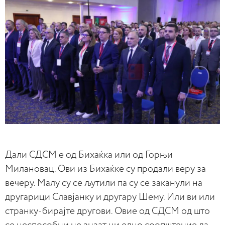
Дали СДСМ е од Бихаќка или од Горњи
Милановац. Ови из Бихаќке су продали веру за
вечеру.
Малу су се љутили па су се заканули на
другарици Славјанку и другару Шему. Или ви или
странку-бирајте другови. Овие од СДСМ од што