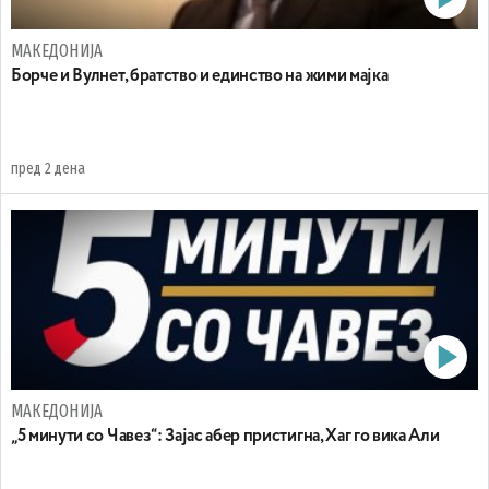
МАКЕДОНИЈА
Борче и Вулнет, братство и единство на жими мајка
пред 2 дена
МАКЕДОНИЈА
„5 минути со Чавез“: Зајас абер пристигна, Хаг го вика Али