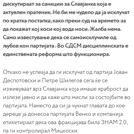
дискутираат за санкции за Славјанка која е
актуелен пратеник. Не би ме чудело да ја исклучат
по кратка постапка, како преки суд на времето за
да покажат кој коси кој вода носи. Жалба нема.
Само известување дека се самоисклучиле од
љубов кон партијата . Во СДСМ дисциплинската е
единствената реформа што функционира.
Откако не успеаја да ги исклучат од партија Јован
Деспотовски и Петре Шилегов сега ќе се
изживуваат врз Славјанка која имаше храброст да
излезе јавно и да каже што мисли за состојбите во
партијата. Наместо да си ја чукнат главата до кое
дереџе ја донесоа партијата Венко и компанија
етикетираат дека ова фракцијава била ЗНАМ 2.0,
па ги контролирал Мицкоски.