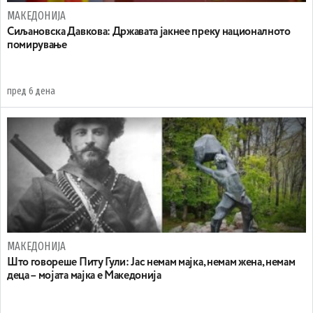
МАКЕДОНИЈА
Сиљановска Давкова: Државата јакнее преку националното
помирување
пред 6 дена
МАКЕДОНИЈА
Што говореше Питу Гули: Јас немам мајка, немам жена, немам
деца – мојата мајка е Македонија