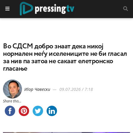
Во СДСМ добро знаат дека никој
нормален меѓу иселениците не би гласал
за нив па затоа не сакаат елетронско
гласање
Игор Чавески
09.07.2026 / 7:18
Share this...