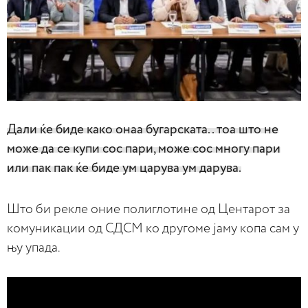
Дали ќе биде како онаа бугарската.. тоа што не
може да се купи сос пари, може сос многу пари
или пак пак ќе биде ум царува ум дарува.
Што би рекле оние полиглотине од Центарот за
комуникации од СДСМ ко другоме јаму копа сам у
њу упада.