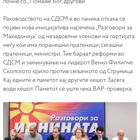
почне со „Помаже Бог, другови “
Раководството на СДСМ е во паника откака се
појави нова иницијатива наречена „Разговори за
Македонија“ од незадовлни членови на партијата
меѓу кои има поранешни пратеници, сегашни
пратеници, министри. Тие бараат реформи во
СДСМ и заминување на лидерот Венко Филипче.
Скопското крило против сељачкото од Струмица.
Кај едните е паметот кај другите кешот. Засега
води кешот. Паметот сè уште чека ВАР-проверка.