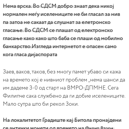
Нема врска. Во СДСМ добро знаат дека никој
нормален меѓу иселениците не би гласал за нив
па затоа не сакаат да слушнат за елетронско
гласање. Во СДСМ се плашат о
д електронско
гласање како како што баба се плаши од мобилно
банкарство.Изгледа интернетот е опасен само
кога гласа дијаспората
Заев, ваков, таков, без многу памет убаво си кажа
на времето кој е нивниот проблем „нема шанси да
им дадеме 3-0 од старт на ВМРО-ДПМНЕ. Сега
Филипче сака службено да ги добие иселениците.
Мало сутра што би рекол Зоки.
На локалитетот Градиште кај Битола пронајдени
се антички монети од времето на
Филип Втори .