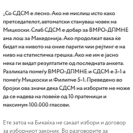
„Со СДСМ е лесно. Ако не мислиш исто како
претседателот, автоматски стануваш човек на
Мицкоски. Слаб СДСМ е добар за ВМРО-ДПМНЕ
ама лош за Македонија. Ако продолжат вака ќе
бидат на нивото на оние парити чии рејтинг е на
ниво на статистичка грешка. Ако не им е јасно
нека ги видат резултатите од последната анкета.
Разликата помеѓу ВМРО-ДПМНЕ и СДСМ е 3-1 а
помеѓу Мицкоски и Филипче 5-1. Преведено во
бројки ова значи дека СДСМ на изборите не може
да се надева на повеќе од 10 пратеници и
максимум 100.000 гласови.
Ете затоа на Бихаќка не сакаат избори и договор
за изборниот законик. Во разговорите за