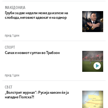
МАКЕДОНИЈА
Груби за две недели може да излезе на
слобода, неговиот адвокат е на одмор
пред 1 ден
СПОРТ
Салах е новиот султан во Трабзон
пред 1 ден
СВЕТ
„Волстрит журнал“: Русија наесен ќе ја
нападне Полска?!