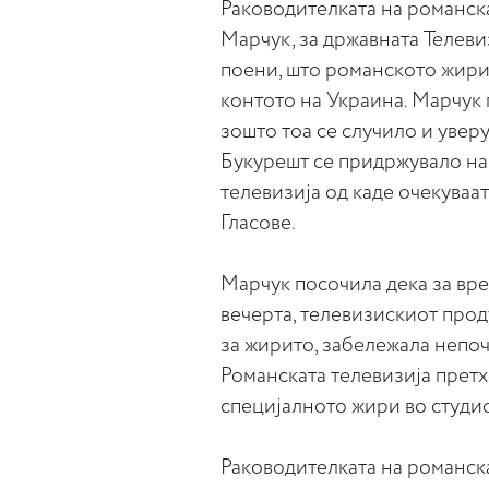
Раководителката на романска
Марчук, за државната Телевиз
поени, што романското жири 
контото на Украина. Марчук
зошто тоа се случило и увер
Букурешт се придржувало на
телевизија од каде очекуваа
Гласове.
Марчук посочила дека за вре
вечерта, телевизискиот прод
за жирито, забележала непо
Романската телевизија претх
специјалното жири во студи
Раководителката на романска