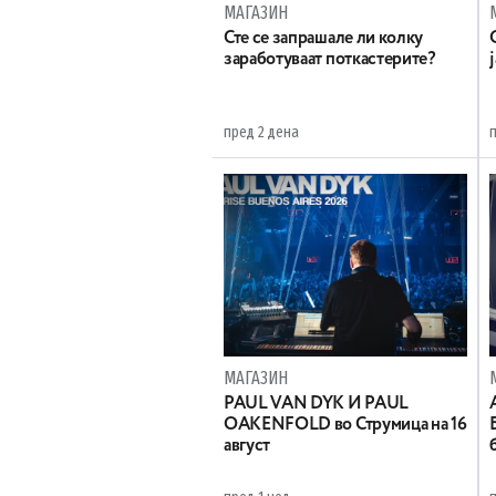
МАГАЗИН
Сте се запрашале ли колку
заработуваат поткастерите?
пред 2 дена
МАГАЗИН
PAUL VAN DYK И PAUL
OAKENFOLD во Струмица на 16
август