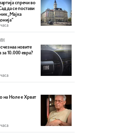
партија спречи во
ад да се постави
ник „Мајка
онија“
 часа
ИН
исчезнаа новите
 за 10.000 евра?
 часа
о на Ноле е Хрват
 часа