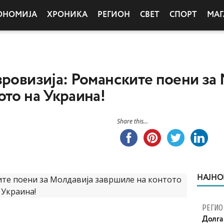
ОНОМИЈА
ХРОНИКА
РЕГИОН
СВЕТ
СПОРТ
МАГ
вровизија: Романските поени за
ото на Украина!
Share this...
НАЈНО
РЕГИО
Долга 