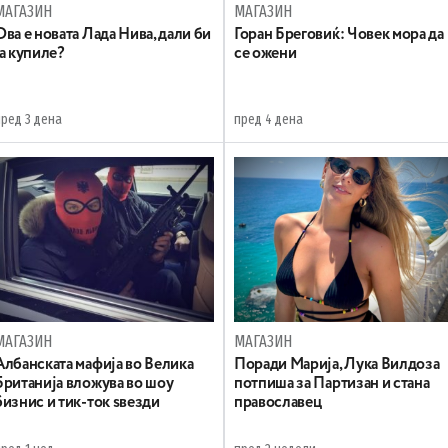
МАГАЗИН
МАГАЗИН
Ова е новата Лада Нива, дали би
Горан Бреговиќ: Човек мора да
ја купиле?
се ожени
пред 3 дена
пред 4 дена
МАГАЗИН
МАГАЗИН
Aлбанската мафија во Велика
Поради Марија, Лука Вилдоза
Британија вложува во шоу
потпиша за Партизан и стана
бизнис и тик-ток ѕвезди
православец