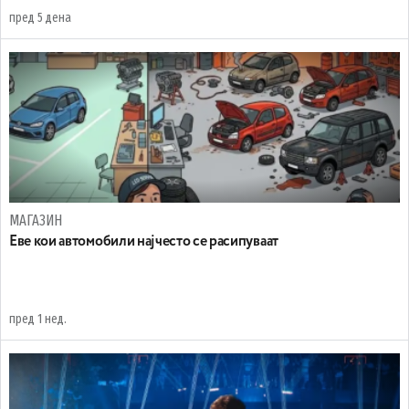
пред 5 дена
МАГАЗИН
Еве кои автомобили најчесто се расипуваат
пред 1 нед.