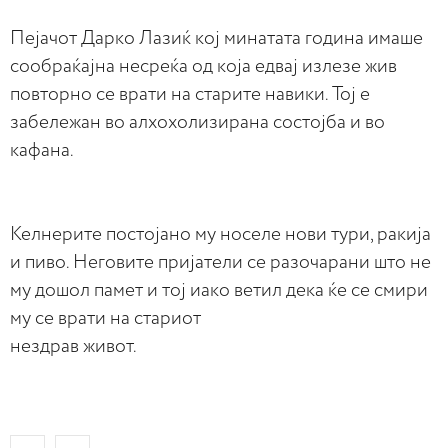
Пејачот Дарко Лазиќ кој минатата година имаше
сообраќајна несреќа од која едвај излезе жив
повторно се врати на старите навики. Тој е
забележан во алхохолизирана состојба и во
кафана.
Келнерите постојано му носеле нови тури, ракија
и пиво. Неговите пријатели се разочарани што не
му дошол памет и тој иако ветил дека ќе се смири
му се врати на стариот
нездрав живот.