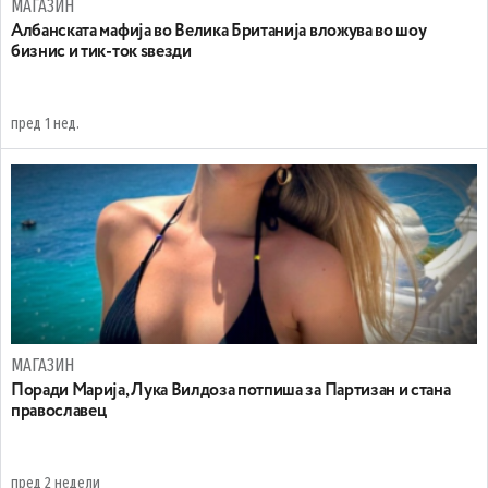
МАГАЗИН
Aлбанската мафија во Велика Британија вложува во шоу
бизнис и тик-ток ѕвезди
пред 1 нед.
МАГАЗИН
Поради Марија, Лука Вилдоза потпиша за Партизан и стана
православец
пред 2 недели