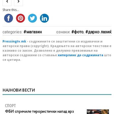
Share this...
categories:
магазин
ознаки:
фото
,
дарко лазиќ
Pressingtv.mk
- содржините се заштитени со издавачки и
авторски права (copyright). Крадењето на авторски текстови е
казниво со закон. Дозволено е делумно превземање на
авторски содржини со ставање
хиперлинк до содржината
што
се цитира.
НАЈНОВИ ВЕСТИ
СПОРТ
ФБИ спречиле терористички напад врз