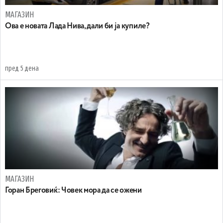
МАГАЗИН
Ова е новата Лада Нива, дали би ја купиле?
пред 5 дена
МАГАЗИН
Горан Бреговиќ: Човек мора да се ожени