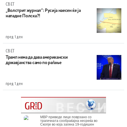
СВЕТ
„Волстрит журнал“: Русија наесен ќе ја
нападне Полска?!
пред 1 ден
СВЕТ
Трамп нема да дава американски
државјанства само по раѓање
пред 1 ден