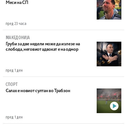
Меси на СП
пред 23 часа
МАКЕДОНИЈА
Груби за две недели може да излезе на
слобода, неговиот адвокат е на одмор
пред 1 ден
СПОРТ
Салах е новиот султан во Трабзон
пред 1 ден