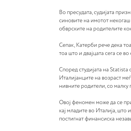
Во пресудата, судијата приз
синовите на имотот некогаш м
обврските на родителите кон
Сепак, Катерби рече дека то
тоа што и двајцата сега се во
Според студијата на Statista
Италијанците на возраст меѓ
нивните родители, со малку 
Овој феномен може да се пр
кај младите во Италија, што
постигнат финансиска незави