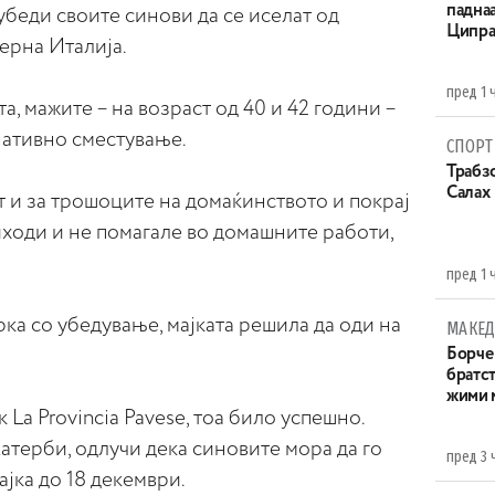
паднаа
убеди своите синови да се иселат од
Ципра
верна Италија.
пред 1 
а, мажите – на возраст од 40 и 42 години –
нативно сместување.
СПОРТ
Трабзо
Салах
 и за трошоците на домаќинството и покрај
иходи и не помагале во домашните работи,
пред 1 
рка со убедување, мајката решила да оди на
МАКЕД
Борче 
братст
жими 
La Provincia Pavese, тоа било успешно.
Катерби, одлучи дека синовите мора да го
пред 3 
ајка до 18 декември.