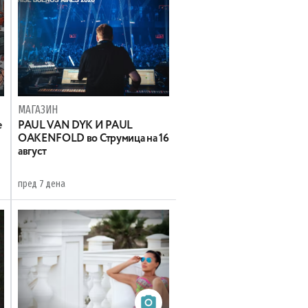
МАГАЗИН
е
PAUL VAN DYK И PAUL
OAKENFOLD во Струмица на 16
август
пред 7 дена