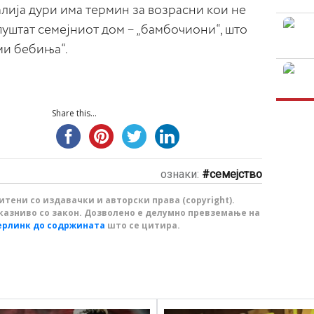
алија дури има термин за возрасни кои не
апуштат семејниот дом – „бамбочиони“, што
ми бебиња“.
Share this...
ознаки:
семејство
тени со издавачки и авторски права (copyright).
казниво со закон. Дозволено е делумно превземање на
ерлинк до содржината
што се цитира.