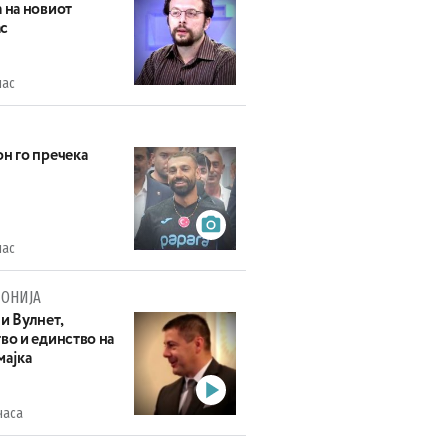
 на новиот
с
час
н го пречека
час
ОНИЈА
и Вулнет,
во и единство на
мајка
часа