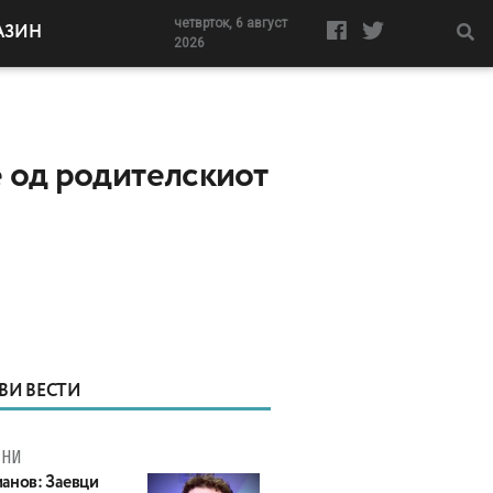
четврток, 6 август
АЗИН
2026
е од родителскиот
ВИ ВЕСТИ
МНИ
анов: Заевци