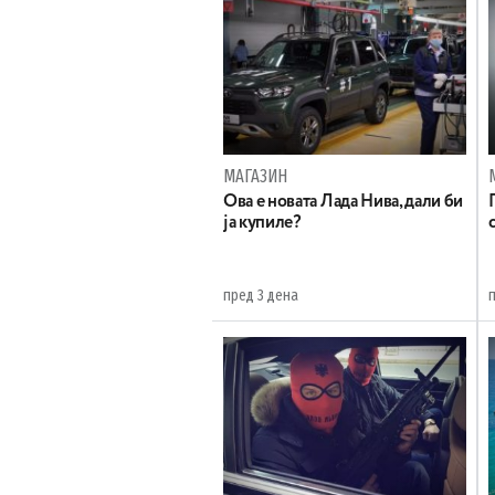
МАГАЗИН
Ова е новата Лада Нива, дали би
ја купиле?
пред 3 дена