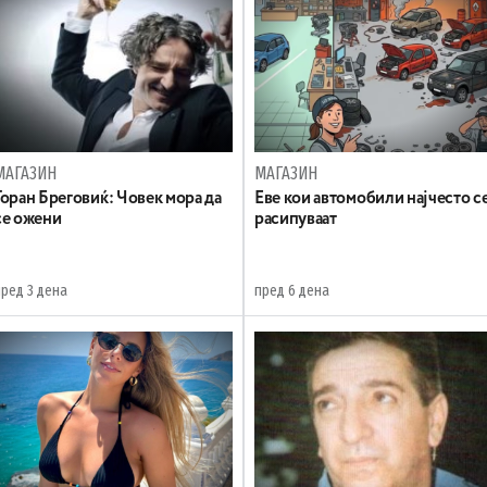
МАГАЗИН
МАГАЗИН
Горан Бреговиќ: Човек мора да
Еве кои автомобили најчесто с
се ожени
расипуваат
пред 3 дена
пред 6 дена