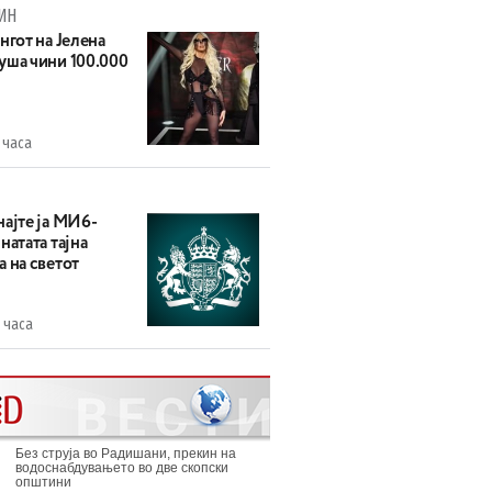
ИН
нгот на Јелена
уша чини 100.000
 часа
најте ја МИ6-
натата тајна
 на светот
 часа