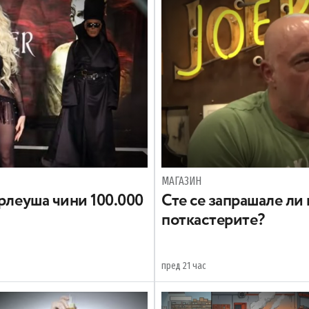
МАГАЗИН
арлеуша чини 100.000
Сте се запрашале ли
поткастерите?
пред 21 час