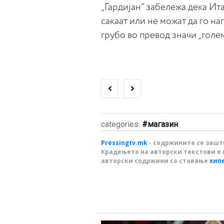
„Гардијан“ забележа дека Ит
сакаат или не можат да го н
грубо во превод значи „голе
categories:
магазин
Pressingtv.mk
- содржините се зашти
Крадењето на авторски текстови е 
авторски содржини со ставање
хип