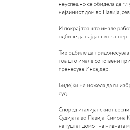
неуспешно се обидела да ги 
нејзиниот дом во Павија, се
И покрај тоа што имале работ
одбиле да најдат свое алтер
Тие одбиле да придонесуваат
тоа што имале сопствени пр
пренесува Инсајдер.
Бидејќи не можела да ги изб
суд.
Според италијанскиот весник 
Судијата во Павија, Симона 
напуштат домот на нивната м