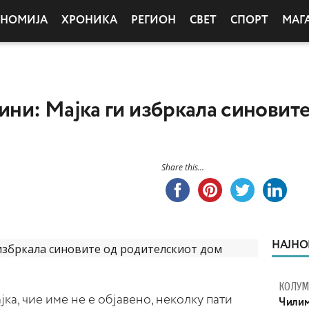
ОНОМИЈА
ХРОНИКА
РЕГИОН
СВЕТ
СПОРТ
МАГ
дини: Мајка ги избркала синовит
Share this...
НАЈНО
КОЛУ
ка, чие име не е објавено, неколку пати
Чилим