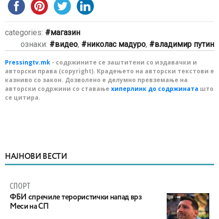
categories:
магазин
ознаки:
видео
,
николас мадуро
,
владимир путин
Pressingtv.mk
- содржините се заштитени со издавачки и
авторски права (copyright). Крадењето на авторски текстови е
казниво со закон. Дозволено е делумно превземање на
авторски содржини со ставање
хиперлинк до содржината
што
се цитира.
НАЈНОВИ ВЕСТИ
СПОРТ
ФБИ спречиле терористички напад врз
Меси на СП