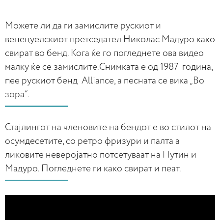
Можете ли да ги замислите рускиот и
венецуелскиот претседател Николас Мадуро како
свират во бенд. Кога ќе го погледнете ова видео
малку ќе се замислите.Снимката е од 1987 година,
пее рускиот бенд Alliance, а песната се вика „Во
зора“.
Стајлингот на членовите на бендот е во стилот на
осумдесетите, со ретро фризури и палта а
ликовите неверојатно потсетуваат на Путин и
Мадуро. Погледнете ги како свират и пеат.