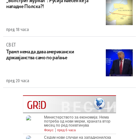
„Волстрит журнал“: Русија наесен ќе ја
нападне Полска?!
пред 18 часа
СВЕТ
Трамп нема да дава американски
државјанства само по раѓање
пред 20 часа