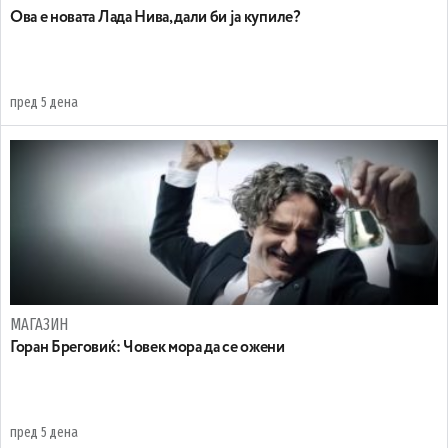
Ова е новата Лада Нива, дали би ја купиле?
пред 5 дена
МАГАЗИН
Горан Бреговиќ: Човек мора да се ожени
пред 5 дена