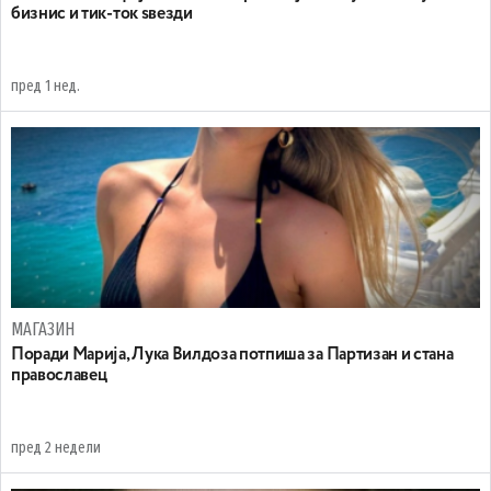
бизнис и тик-ток ѕвезди
пред 1 нед.
МАГАЗИН
Поради Марија, Лука Вилдоза потпиша за Партизан и стана
православец
пред 2 недели