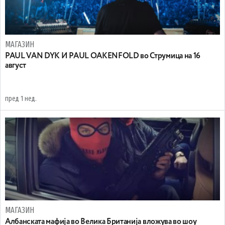
МАГАЗИН
PAUL VAN DYK И PAUL OAKENFOLD во Струмица на 16
август
пред 1 нед.
МАГАЗИН
Aлбанската мафија во Велика Британија вложува во шоу