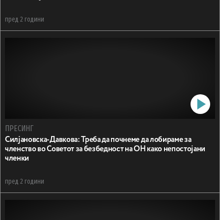
пред 2 години
ПРЕСИНГ
Силјановска-Давкова: Треба да почнеме да лобираме за
членство во Советот за безбедност на ОН како непостојани
членки
пред 2 години