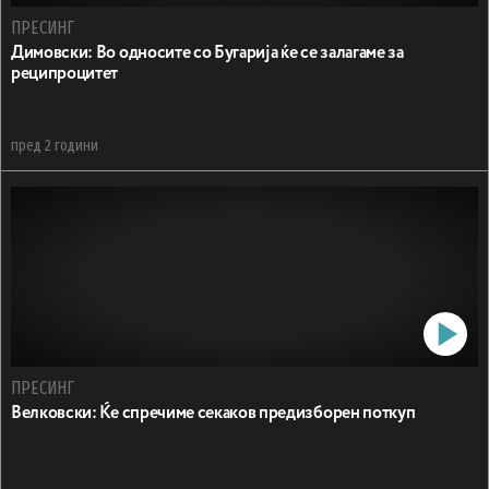
ПРЕСИНГ
Димовски: Во односите со Бугарија ќе се залагаме за
реципроцитет
пред 2 години
ПРЕСИНГ
Велковски: Ќе спречиме секаков предизборен поткуп