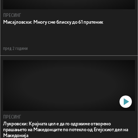
ПРЕСИНГ
Мисајловски: Многу сме блиску до 61 пратеник
пред 2 години
ПРЕСИНГ
Лукровски: Крајната цел е да го одржиме отворено
прашањето на Македонците по потекло од Егејскиот дел на
Македонија