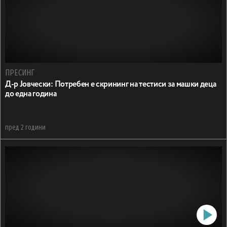
ПРЕСИНГ
Д-р Јовчески: Потребен е скрининг на тестиси за машки деца
до една година
пред 2 години