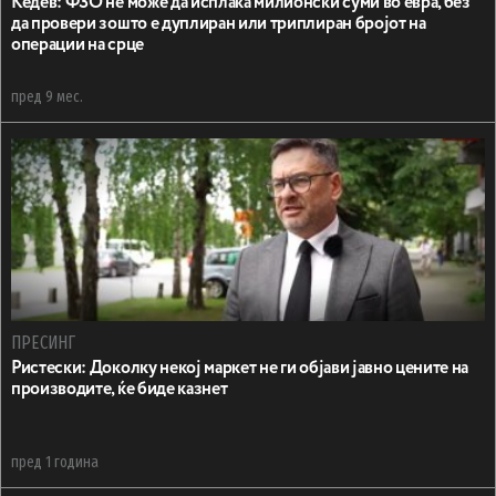
Кедев: ФЗО не може да исплаќа милионски суми во евра, без
да провери зошто е дуплиран или триплиран бројот на
операции на срце
пред 9 мес.
ПРЕСИНГ
Ристески: Доколку некој маркет не ги објави јавно цените на
производите, ќе биде казнет
пред 1 година