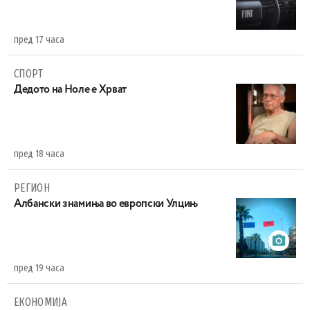
пред 17 часа
СПОРТ
Дедото на Ноле е Хрват
пред 18 часа
РЕГИОН
Aлбански знамиња во европски Улцињ
пред 19 часа
ЕКОНОМИЈА