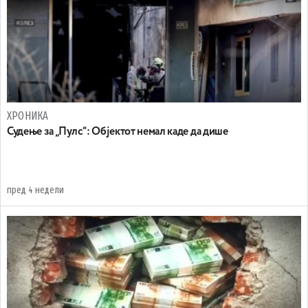
ХРОНИКА
Судење за „Пулс“: Објектот немал каде да дише
пред 4 недели