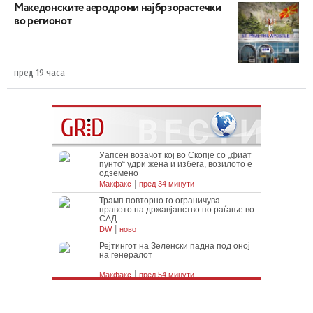
Maкедонските аеродроми најбрзорастечки
во регионот
пред 19 часа