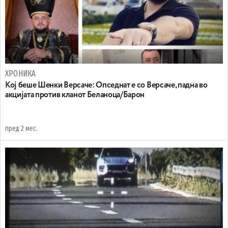
ХРОНИКА
Koj беше Шенки Версаче: Oпседнат е со Версаче, падна во
акцијата против кланот Беланоца/Барон
пред 2 мес.