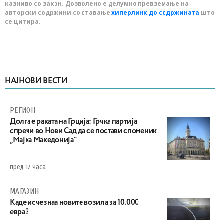
казниво со закон. Дозволено е делумно превземање на
авторски содржини со ставање
хиперлинк до содржината
што
се цитира.
НАЈНОВИ ВЕСТИ
РЕГИОН
Долга е раката на Грција: Грчка партија
спречи во Нови Сад да се постави споменик
„Мајка Македонија“
пред 17 часа
МАГАЗИН
Каде исчезнаа новите возила за 10.000
евра?