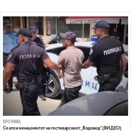
ХРОНИКА
Се апси менаџментот на гостиварскиот „Водовод“ (ВИДЕО)