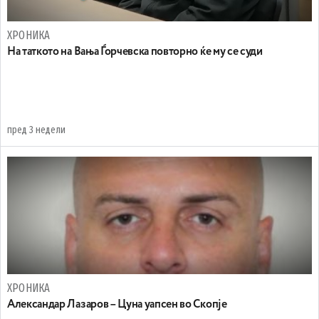
ХРОНИКА
На таткото на Вања Ѓорчевска повторно ќе му се суди
пред 3 недели
ХРОНИКА
Александар Лазаров – Цуна уапсен во Скопје