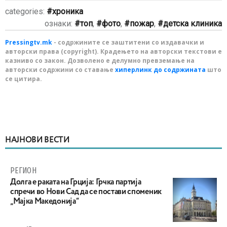
categories:
хроника
ознаки:
топ
,
фото
,
пожар
,
детска клиника
Pressingtv.mk
- содржините се заштитени со издавачки и
авторски права (copyright). Крадењето на авторски текстови е
казниво со закон. Дозволено е делумно превземање на
авторски содржини со ставање
хиперлинк до содржината
што
се цитира.
НАЈНОВИ ВЕСТИ
РЕГИОН
Долга е раката на Грција: Грчка партија
спречи во Нови Сад да се постави споменик
„Мајка Македонија“