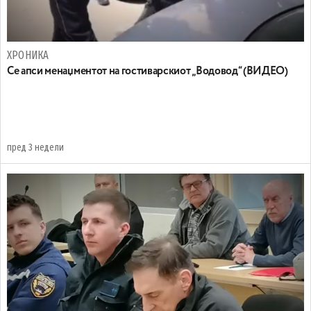
ХРОНИКА
Се апси менаџментот на гостиварскиот „Водовод“ (ВИДЕО)
пред 3 недели