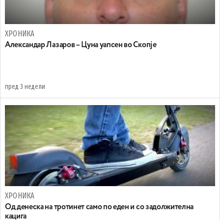
ХРОНИКА
Александар Лазаров – Цуна уапсен во Скопје
пред 3 недели
ХРОНИКА
Oд денеска на тротинет само по еден и со задолжителна
кацига