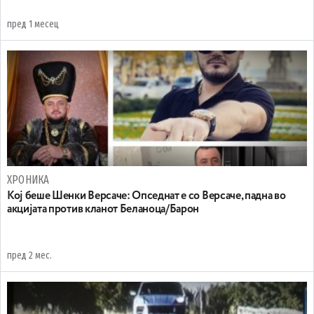
пред 1 месец
ХРОНИКА
Koj беше Шенки Версаче: Oпседнат е со Версаче, падна во
акцијата против кланот Беланоца/Барон
пред 2 мес.