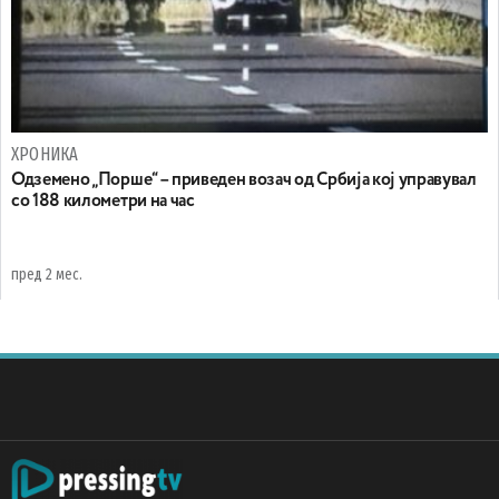
ХРОНИКА
Одземено „Порше“ – приведен возач од Србија кој управувал
со 188 километри на час
пред 2 мес.