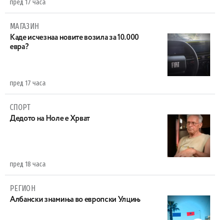
пред 17 часа
МАГАЗИН
Каде исчезнаа новите возила за 10.000
евра?
пред 17 часа
СПОРТ
Дедото на Ноле е Хрват
пред 18 часа
РЕГИОН
Aлбански знамиња во европски Улцињ