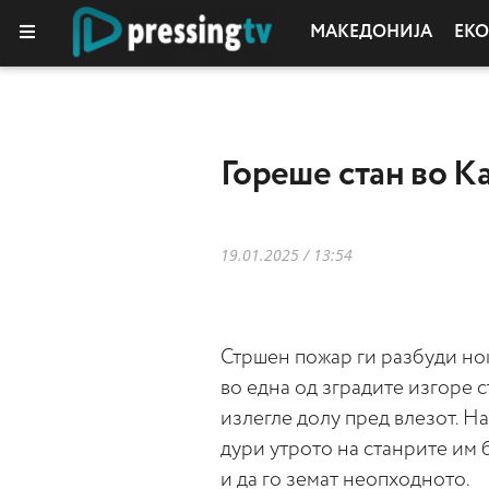
МАКЕДОНИЈА
ЕК
КОЛУМНИ
Гореше стан во 
19.01.2025 / 13:54
Стршен пожар ги разбуди ноќ
во една од зградите изгоре с
излегле долу пред влезот. 
дури утрото на станрите им 
и да го земат неопходното.