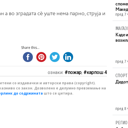
споме
Макед
н а во зградата сѐ уште нема парно, струја и
пред 7 
МАГАЗ
Каде 
возила
Share this...
пред 7 
ознаки:
пожар
,
карпош 4
СПОРТ
Дедот
тени со издавачки и авторски права (copyright).
казниво со закон. Дозволено е делумно превземање на
ерлинк до содржината
што се цитира.
пред 8 
РЕГИО