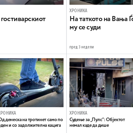
ХРОНИКА
 гостиварскиот
На таткото на Вања 
му се суди
пред 3 недели
ХРОНИКА
ХРОНИКА
Oд денеска на тротинет само по
Судење за „Пулс“: Објектот
еден и со задолжителна кацига
немал каде да дише