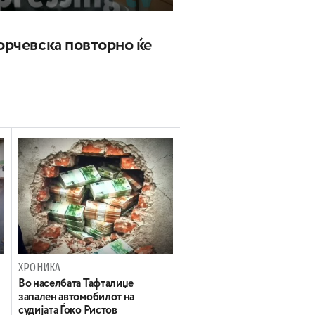
Ѓорчевска повторно ќе
ХРОНИКА
Во населбата Тафталиџе
запален автомобилот на
судијата Ѓоко Ристов