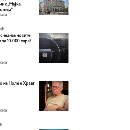
ник „Мајка
онија“
часа
ИН
исчезнаа новите
 за 10.000 евра?
часа
о на Ноле е Хрват
часа
Н