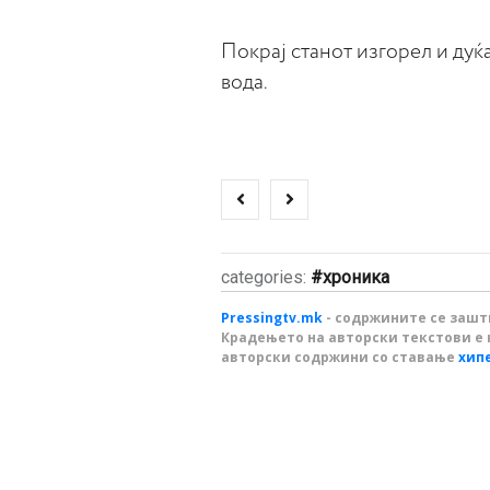
Покрај станот изгорел и дуќа
вода.
categories:
хроника
Pressingtv.mk
- содржините се зашти
Крадењето на авторски текстови е 
авторски содржини со ставање
хип