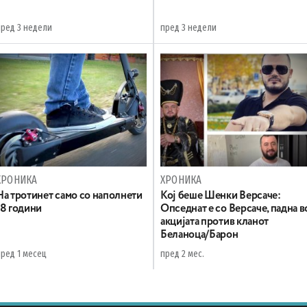
пред 3 недели
пред 3 недели
ХРОНИКА
ХРОНИКА
На тротинет само со наполнети
Koj беше Шенки Версаче:
18 години
Oпседнат е со Версаче, падна в
акцијата против кланот
Беланоца/Барон
пред 1 месец
пред 2 мес.