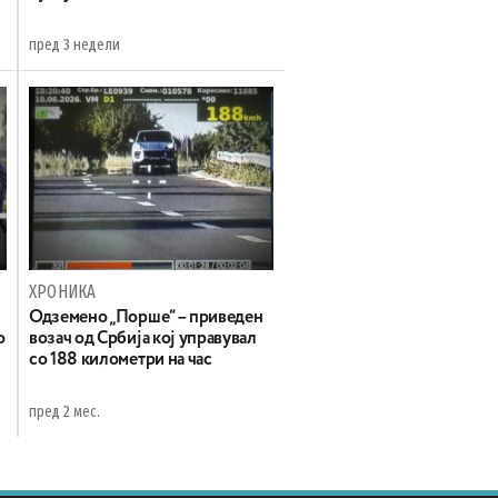
пред 3 недели
ХРОНИКА
Одземено „Порше“ – приведен
о
возач од Србија кој управувал
со 188 километри на час
пред 2 мес.