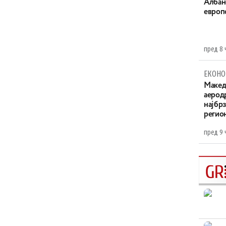
Aлбан
европ
пред 8 
ЕКОНО
Maкед
аерод
најбр
регио
пред 9 