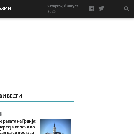
четврток, 6 август
АЗИН
2026
ВИ ВЕСТИ
Н
е раката на Грција:
партија спречи во
ад да се постави