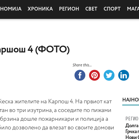
ОНОМИЈА
ХРОНИКА
РЕГИОН
СВЕТ
СПОРТ
МАГ
Каршош 4 (ФОТО)
Share this...
НАЈНО
еска жителите на Карпош 4. На првиот кат
тан во три изутрина, а соседите по пижами
РЕГИО
Набрзина дошле пожарникари и полиција а
Долга 
било дозволено да влезат во своите домови
Грчка 
Нови С