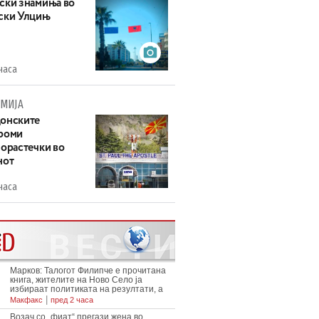
ски знамиња во
ски Улцињ
часа
МИЈА
онските
роми
зорастечки во
нот
часа