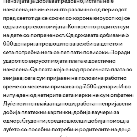
Пензијата ја добиваат редовно, истата не е
намалена, не им е ништо различно од периодот
пред светот да се соочи со корона вирусот кој се
одрази врз економијата. Конкретно родител сум
на дете со попреченост. Од државата добиваме 5
000 денари, а трошоците за вежби за детето и
сета потребна нега се пет пати повисоки. Поради
ударот со вирусот мојата плата е драстично
намалена. Од плата која е над просечната плата во
земјава, сега сум пријавен на половина работно
време со месечни примања од 7.500 денари. И во
ниту еден од четирите сета мерки не сум опфатен.
Луѓе кои не плаќаат даноци, работат непријавени
добија платежни картички, добија ваучери за
одмор. Студенти, средношколци добија помош, а
луѓето со посебни потреби и родителите на деца