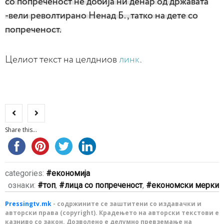
со попреченост не добија ни денар од државата
-вели револтирано Ненад Б., татко на дете со
попреченост.
Целиот текст на целдниов
линк
.
Share this...
categories:
економија
ознаки:
топ
,
лица со попреченост
,
економски мерки
Pressingtv.mk
- содржините се заштитени со издавачки и
авторски права (copyright). Крадењето на авторски текстови е
казниво со закон. Дозволено е делумно превземање на