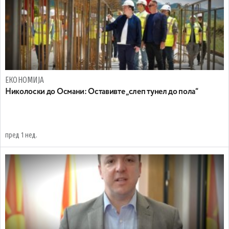
ЕКОНОМИЈА
Николоски до Османи: Oставивте „слеп тунел до пола“
пред 1 нед.