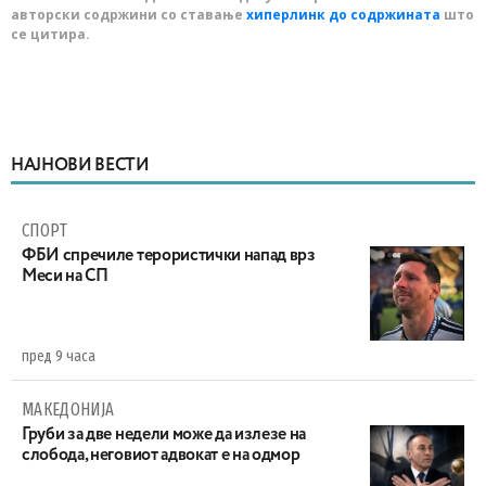
авторски содржини со ставање
хиперлинк до содржината
што
се цитира.
НАЈНОВИ ВЕСТИ
СПОРТ
ФБИ спречиле терористички напад врз
Меси на СП
пред 9 часа
МАКЕДОНИЈА
Груби за две недели може да излезе на
слобода, неговиот адвокат е на одмор