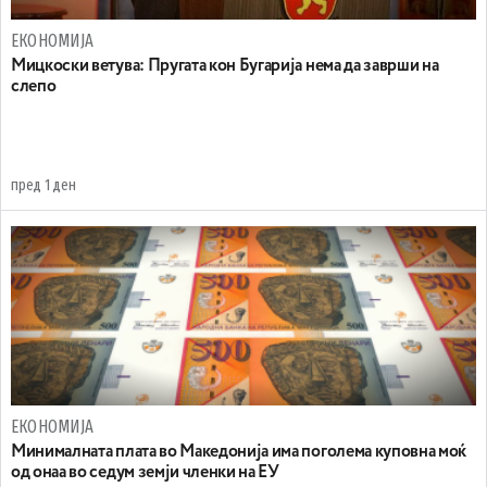
ЕКОНОМИЈА
Mицкоски ветува: Пругата кон Бугарија нема да заврши на
слепо
пред 1 ден
ЕКОНОМИЈА
Минималната плата во Македонија има поголема куповна моќ
од онаа во седум земји членки на ЕУ