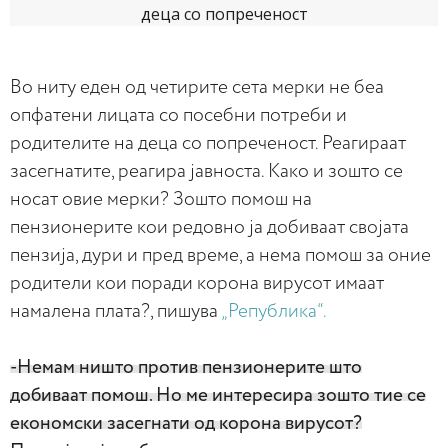
Во ниту еден од четирите сета мерки не беа
опфатени лицата со посебни потреби и
родителите на деца со попреченост. Реагираат
засегнатите, реагира јавноста. Како и зошто се
носат овие мерки? Зошто помош на
пензионерите кои редовно ја добиваат својата
пензија, дури и пред време, а нема помош за оние
родители кои поради корона вирусот имаат
намалена плата?, пишува
„Република“.
-Немам ништо против пензионерите што
добиваат помош. Но ме интересира зошто тие се
економски засегнати од корона вирусот?