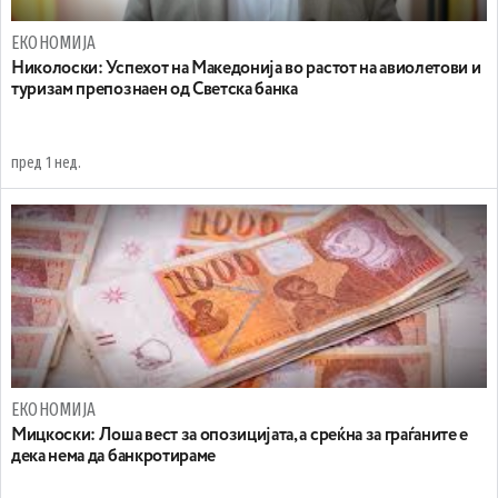
ЕКОНОМИЈА
Николоски: Успехот на Македонија во растот на авиолетови и
туризам препознаен од Светска банка
пред 1 нед.
ЕКОНОМИЈА
Мицкоски: Лоша вест за опозицијата, а среќна за граѓаните е
дека нема да банкротираме