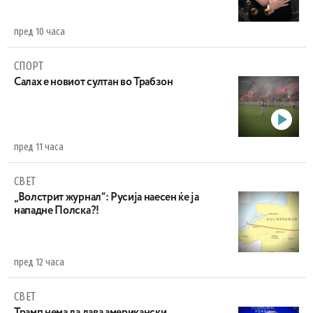
пред 10 часа
СПОРТ
Салах е новиот султан во Трабзон
пред 11 часа
СВЕТ
„Волстрит журнал“: Русија наесен ќе ја
нападне Полска?!
пред 12 часа
СВЕТ