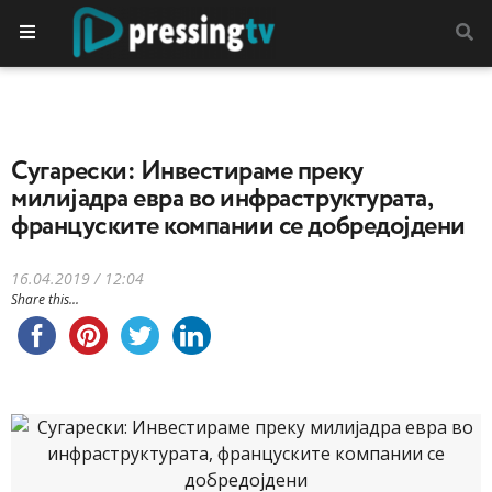
Сугарески: Инвестираме преку
милијадра евра во инфраструктурата,
француските компании се добрeдојдени
16.04.2019 / 12:04
Share this...