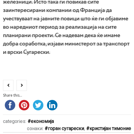
железници. Исто така ги повикав сите
заинтересирани компании од Франција да
учествуваат на јавните повици што ќе ги објавиме
во наредниот период за реализација на сите
планирани проекти. Се надевам дека ќе имаме
добра соработка, изјави министерот за транспорт
и врски Сугарески.
Share this...
categories:
економија
ознаки:
горан сугарески
,
кристијан тимоние