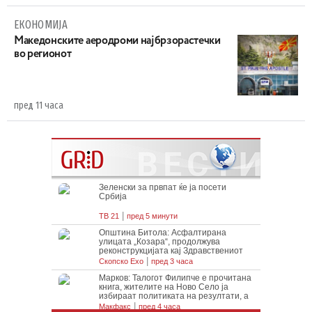
ЕКОНОМИЈА
Maкедонските аеродроми најбрзорастечки
во регионот
пред 11 часа