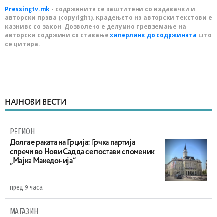
Pressingtv.mk
- содржините се заштитени со издавачки и
авторски права (copyright). Крадењето на авторски текстови е
казниво со закон. Дозволено е делумно превземање на
авторски содржини со ставање
хиперлинк до содржината
што
се цитира.
НАЈНОВИ ВЕСТИ
РЕГИОН
Долга е раката на Грција: Грчка партија
спречи во Нови Сад да се постави споменик
„Мајка Македонија“
пред 9 часа
МАГАЗИН