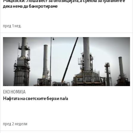
Мицкоски: Лоша вест за опозицијата, а среќна за граѓаните е
дека нема да банкротираме
пред 1 нед.
ЕКОНОМИЈА
Нафтата на светските берзи паѓа
пред 2 недели