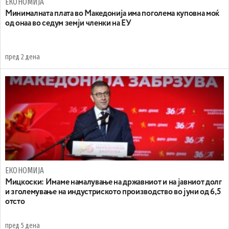
ЕКОНОМИЈА
Минималната плата во Македонија има поголема куповна моќ
од онаа во седум земји членки на ЕУ
пред 2 дена
ЕКОНОМИЈА
Mицкоски: Имаме намалување на државниот и на јавниот долг
и зголемување на индустриското производство во јуни од 6,5
отсто
пред 5 дена