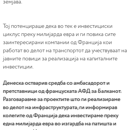
земјава.
Тој потенцираше дека во тек е инвестициски
циклус преку милијарда евра и ги повика сите
заинтересирани компании од Франција кои
работат во делот на транспортот да учествуваат на
јавните повици за реализација на капиталните
инвестиции.
Денеска остварив средба со амбасадорот и
претставници од француската АФД за Балканот.
Разговаравме за проектите што ги реализираме
во делот на инфраструктурата, ги информирав
колегите од Франција дека инвестираме преку
една милијарда евра во изгардба на патишта и