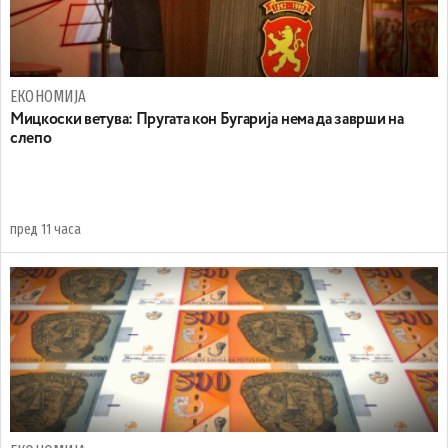
ЕКОНОМИЈА
Mицкоски ветува: Пругата кон Бугарија нема да заврши на
слепо
пред 11 часа