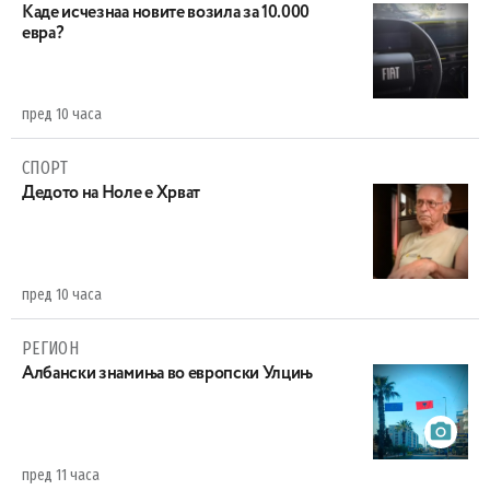
Каде исчезнаа новите возила за 10.000
евра?
пред 10 часа
СПОРТ
Дедото на Ноле е Хрват
пред 10 часа
РЕГИОН
Aлбански знамиња во европски Улцињ
пред 11 часа