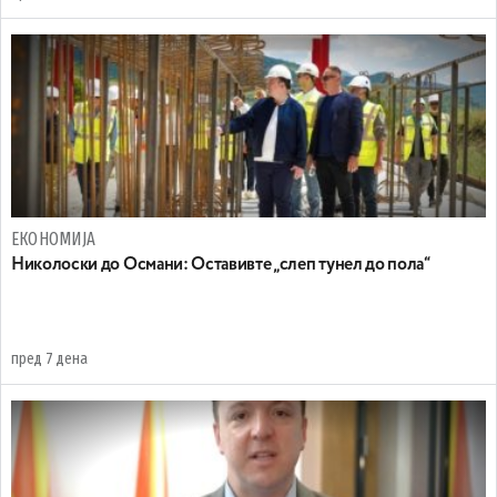
ЕКОНОМИЈА
Николоски до Османи: Oставивте „слеп тунел до пола“
пред 7 дена