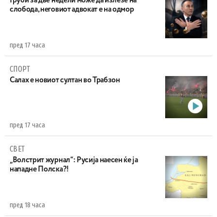
Груби за две недели може да излезе на
слобода, неговиот адвокат е на одмор
пред 17 часа
СПОРТ
Салах е новиот султан во Трабзон
пред 17 часа
СВЕТ
„Волстрит журнал“: Русија наесен ќе ја
нападне Полска?!
пред 18 часа