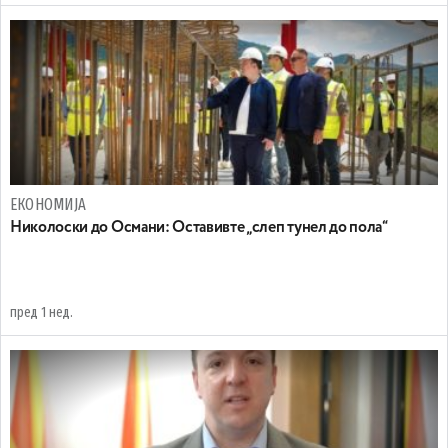
ЕКОНОМИЈА
Николоски до Османи: Oставивте „слеп тунел до пола“
пред 1 нед.