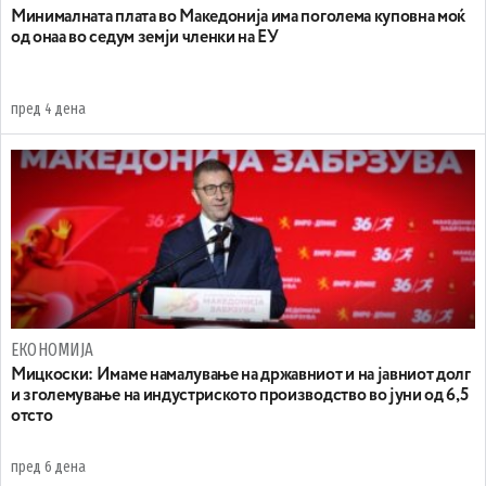
Минималната плата во Македонија има поголема куповна моќ
од онаа во седум земји членки на ЕУ
пред 4 дена
ЕКОНОМИЈА
Mицкоски: Имаме намалување на државниот и на јавниот долг
и зголемување на индустриското производство во јуни од 6,5
отсто
пред 6 дена