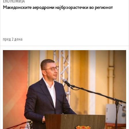
ЕКОНОМИЈА
Maкедонските аеродроми најбрзорастечки во регионот
пред 2 дена