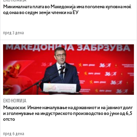
Минималната плата во Македонија има поголема куповна моќ
од онаа во седум земји членки на ЕУ
пред 3 дена
ЕКОНОМИЈА
Mицкоски: Имаме намалување на државниот и на јавниот долг
и зголемување на индустриското производство во јуни од 6,5
отсто
пред 6 дена