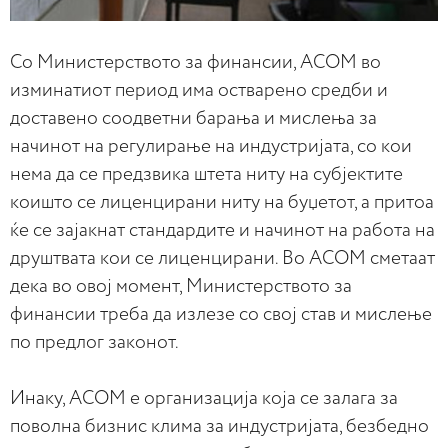
Со Министерството за финансии, АСОМ во
изминатиот период има остварено средби и
доставено соодветни барања и мислења за
начинот на регулирање на индустријата, со кои
нема да се предзвика штета ниту на субјектите
коишто се лиценцирани ниту на буџетот, а притоа
ќе се зајакнат стандардите и начинот на работа на
друштвата кои се лиценцирани. Во АСОМ сметаат
дека во овој момент, Министерството за
финансии треба да излезе со свој став и мислење
по предлог законот.
Инаку, АСОМ е организација која се залага за
поволна бизнис клима за индустријата, безбедно