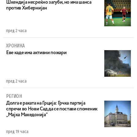
Шкендија несреќно загуби, но има шанса
против Хибернијан
пред 2 часа
ХРОНИКА
Eве каде има активни пожари
пред 2 часа
РЕГИОН
Долга е раката на Грција: Грчка партија
спречи во Нови Сад да се постави споменик
„Мајка Македонија“
пред 19 часа