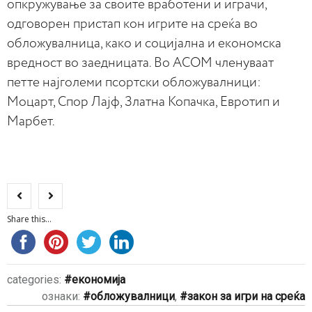
опкружување за своите вработени и играчи,
одговорен пристап кон игрите на среќа во
обложувалница, како и социјална и економска
вредност во заедницата. Во АСОМ членуваат
петте најголеми псортски обложувалници:
Моцарт, Спор Лајф, Златна Копачка, Евротип и
Марбет.
Share this...
categories:
економија
ознаки:
обложувалници
,
закон за игри на среќа