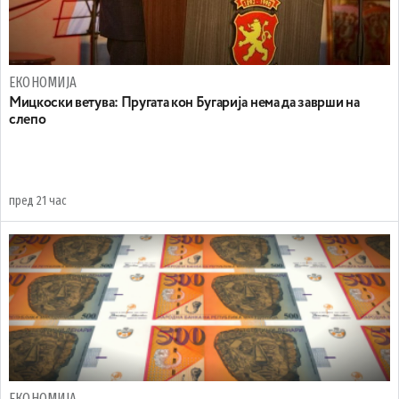
ЕКОНОМИЈА
Mицкоски ветува: Пругата кон Бугарија нема да заврши на
слепо
пред 21 час
ЕКОНОМИЈА