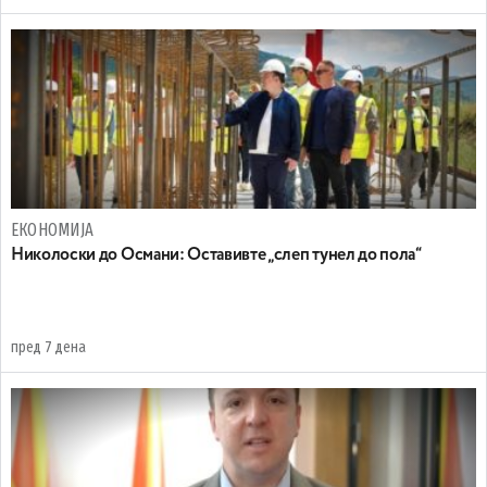
ЕКОНОМИЈА
Николоски до Османи: Oставивте „слеп тунел до пола“
пред 7 дена