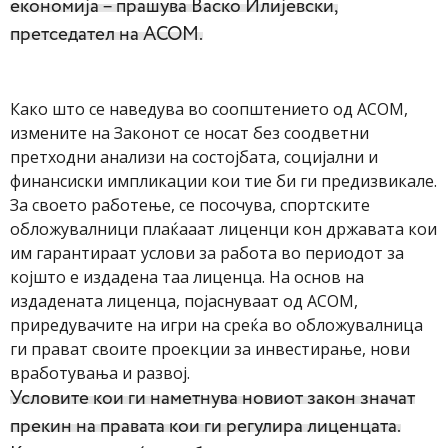
економија – прашува Васко Илијевски,
претседател на АСОМ.
Како што се наведува во соопштението од АСОМ,
измените на Законот се носат без соодветни
претходни анализи на состојбата, социјални и
финансиски импликации кои тие би ги предизвикале.
За своето работење, се посочува, спортските
обложувалници плаќааат лиценци кон државата кои
им гарантираат услови за работа во периодот за
којшто е издадена таа лиценца. На основ на
издадената лиценца, појаснуваат од АСОМ,
приредувачите на игри на среќа во обложувалница
ги прават своите проекции за инвестирање, нови
вработувања и развој.
Условите кои ги наметнува новиот закон значат
прекин на правата кои ги регулира лиценцата.