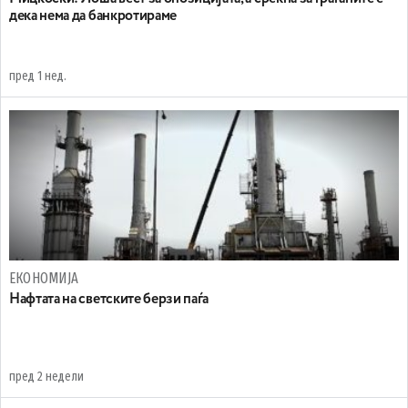
дека нема да банкротираме
пред 1 нед.
ЕКОНОМИЈА
Нафтата на светските берзи паѓа
пред 2 недели