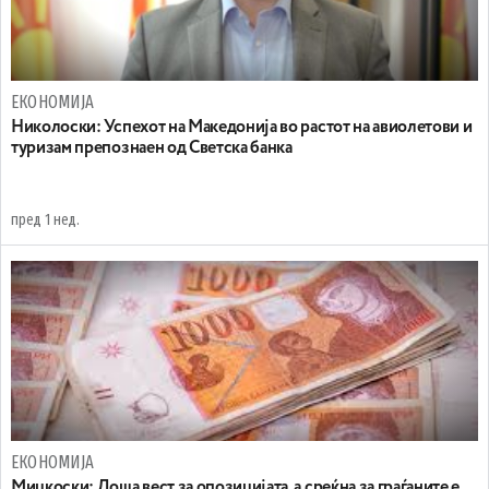
ЕКОНОМИЈА
Николоски: Успехот на Македонија во растот на авиолетови и
туризам препознаен од Светска банка
пред 1 нед.
ЕКОНОМИЈА
Мицкоски: Лоша вест за опозицијата, а среќна за граѓаните е