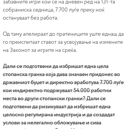
забавните игри кои се на дневен ред на 131-та
собраниска седница, 7.700 луѓе преку ноќ
остануваат без работа.
Од таму апелираат до пратениците уште еднаш да
го преиспитаат ставот за усвојување на измените
на Законот за игрите на среќа.
Дали се подготвени да избришат една цела
стопанска гранка која дава значаен придонес во
државниот буџет и директно вработува 7.700 луѓе
кои индиректно подржуваат 54.000 работни
места во други стопански гранки? Дали се
подготвени да ризикуваат да избришат една
целосно регулирана индустрија и да создадат
услови за нелегално обложување и сива