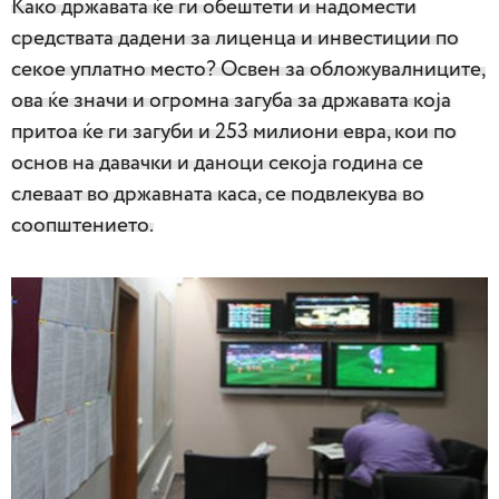
Како државата ќе ги обештети и надомести
средствата дадени за лиценца и инвестиции по
секое уплатно место? Освен за обложувалниците,
ова ќе значи и огромна загуба за државата која
притоа ќе ги загуби и 253 милиони евра, кои по
основ на давачки и даноци секоја година се
слеваат во државната каса, се подвлекува во
соопштението.