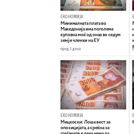
ЕКОНОМИЈА
Минималната плата во
Македонија има поголема
куповна моќ од онаа во седум
земји членки на ЕУ
пред 3 дена
ЕКОНОМИЈА
Мицкоски: Лоша вест за
опозицијата, а среќна за
граѓаните е дека нема да