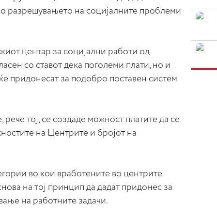
во разрешувањето на социјалните проблеми
иот центар за социјални работи од
асен со ставот дека поголеми плати, но и
 ќе придонесат за подобро поставен систем
 рече тој, се создаде можност платите да се
ностите на Центрите и бројот на
егории во кои вработените во центрите
снова на тој принцип да дадат придонес за
ање на работните задачи.