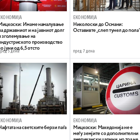
ЕКОНОМИЈА
ЕКОНОМИЈА
Mицкоски: Имаме намалување
Николоски до Османи:
на државниот и на јавниот долг
Oставивте „слеп тунел до пола
и зголемување на
индустриското производство
во јуни од 6,5 отсто
пред 5 дена
пред 7 дена
ЕКОНОМИЈА
ЕКОНОМИЈА
Нафтата на светските берзи паѓа
Мицкоски: Македонија не е
меѓу земјите со дополнителни
американски царини, но тоа не