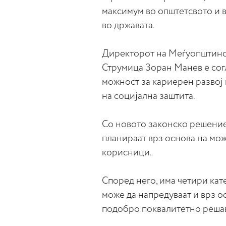
максимум во општетсвото и 
во државата.
Директорот на Меѓуопштинск
Струмица Зоран Манев е согл
можност за кариерен развој
на социјална заштита.
Со новото законско решение,
планираат врз основа на мож
корисници.
Според него, има четири кат
може да напредуваат и врз о
подобро поквалитетно решав