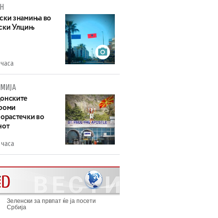
Н
ски знамиња во
ски Улцињ
 часа
МИЈА
онските
роми
зорастечки во
нот
 часа