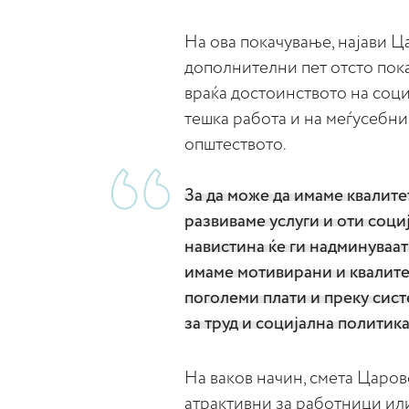
На ова покачување, најави Ц
дополнителни пет отсто покач
враќа достоинството на соц
тешка работа и на меѓусебни
општеството.
За да може да имаме квалите
развиваме услуги и оти соци
навистина ќе ги надминуваат
имаме мотивирани и квалите
поголеми плати и преку сист
за труд и социјална политика
На ваков начин, смета Царов
атрактивни за работници или