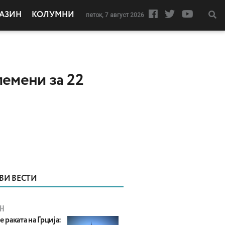
АЗИН
КОЛУМНИ
петок, 7 август 2026
лемени за 22
ВИ ВЕСТИ
Н
е раката на Грција: