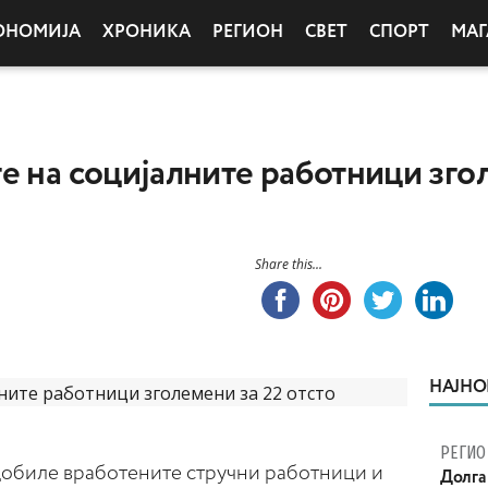
ОНОМИЈА
ХРОНИКА
РЕГИОН
СВЕТ
СПОРТ
МАГ
е на социјалните работници зго
Share this...
НАЈНО
РЕГИО
 добиле вработените стручни работници и
Долга 