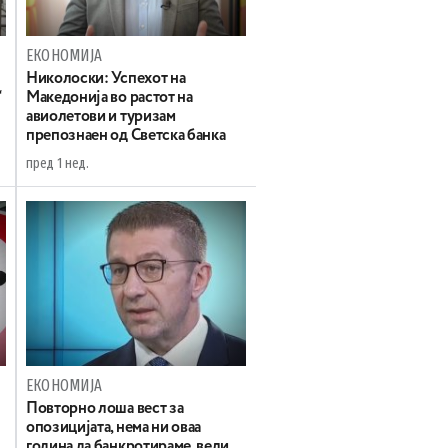
ЕКОНОМИЈА
Николоски: Успехот на
“
Македонија во растот на
авиолетови и туризам
препознаен од Светска банка
пред 1 нед.
ЕКОНОМИЈА
Повторно лоша вест за
опозицијата, нема ни оваа
година да банкротираме, вели