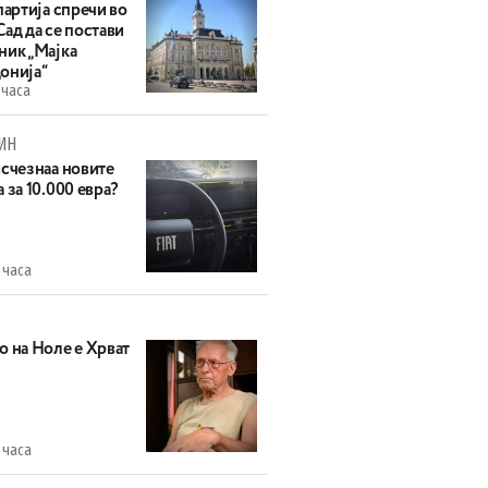
партија спречи во
ад да се постави
ник „Мајка
онија“
 часа
ИН
исчезнаа новите
 за 10.000 евра?
 часа
о на Ноле е Хрват
 часа