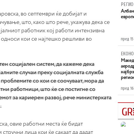
РЕГИО
Aлбан
аровска, во септември ќе добијат и
европ
ување, што, како што рече, укажува дека се
ијалниот работник кој работи интензивна
 односи кои се најтешко решливи во
пред 15
ЕКОНО
Maкед
тен социјален систем, да кажеме дека
аерод
јалните случаи преку социјалната служба
најбр
регио
 проблемите со кои се соочуваат, мора да
пред 16
тни работници, што ќе се постигне со
емот за кариерен развој, рече министерката
.
ска, овие работни места ќе бидат
 стручни лица кои ќе сакаат да дадат