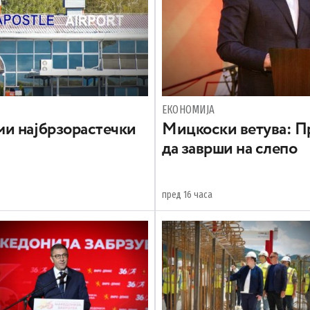
ЕКОНОМИЈА
и најбрзорастечки
Mицкоски ветува: Пр
да заврши на слепо
пред 16 часа