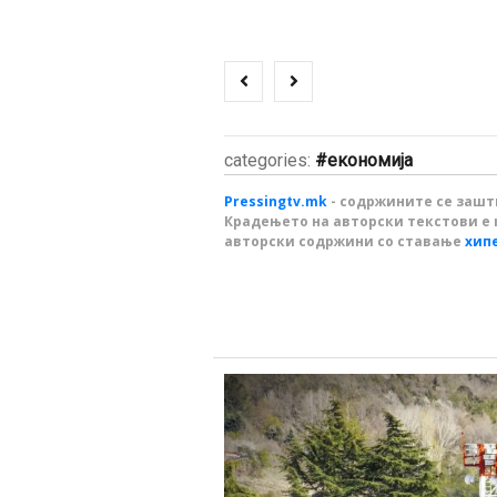
categories:
економија
Pressingtv.mk
- содржините се зашти
Крадењето на авторски текстови е 
авторски содржини со ставање
хип