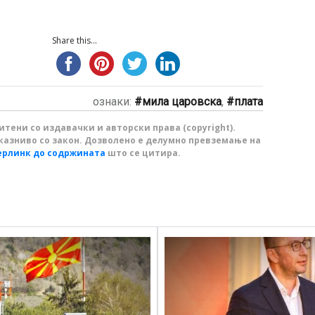
Share this...
ознаки:
мила царовска
,
плата
тени со издавачки и авторски права (copyright).
казниво со закон. Дозволено е делумно превземање на
ерлинк до содржината
што се цитира.