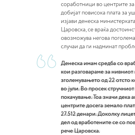
соработници во центрите за 
добијат повисока плата за уш
изјави денеска министерката
Царовска, се враќа достоинс
овозможува негова поголема
случаи да ги надминат пробл
Денеска имам средба со вра
кои разговараме за нивниот к
зголемувањето од 22 отсто ко
во јули. Во просек стручнио
покачување. Тоа значи дека 
центрите досега земало плата
27.512 денари. Доколку лицет
дел од вработените се со пов
рече Царовска.