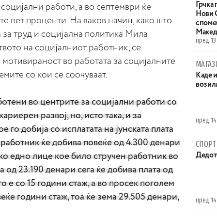
Грчка 
социјални работи, а во септември ќе
Нови С
те пет проценти. На ваков начин, како што
споме
Макед
 за труд и социјална политика Мила
пред 13
твото на социјалниот работник, се
 мотивираност во работата за социјалните
МАГАЗ
емите со кои се соочуваат.
Каде 
возила
ботени во центрите за социјални работи со
ариерен развој, но, исто така, и за
пред 14
е го добија со исплатата на јунската плата
т работник ќе добива повеќе од 4.300 денари
СПОРТ
ако едно лице кое било стручен работник во
Дедот
 од 23.190 денари сега ќе добива плата од
о е со 15 години стаж, а во просек поголем
еќе години стаж, тоа ќе зема 29.505 денари,
пред 14