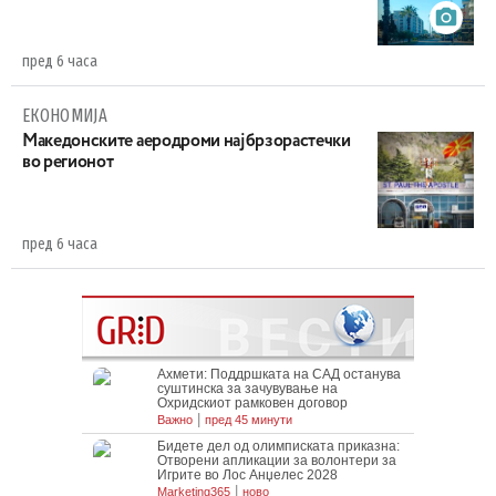
пред 6 часа
ЕКОНОМИЈА
Maкедонските аеродроми најбрзорастечки
во регионот
пред 6 часа