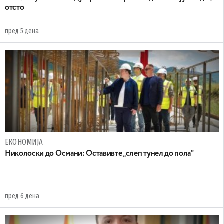
отсто
пред 5 дена
ЕКОНОМИЈА
Николоски до Османи: Oставивте „слеп тунел до пола“
пред 6 дена