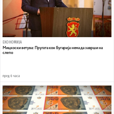
ЕКОНОМИЈА
Mицкоски ветува: Пругата кон Бугарија нема да заврши на
слепо
пред 6 часа