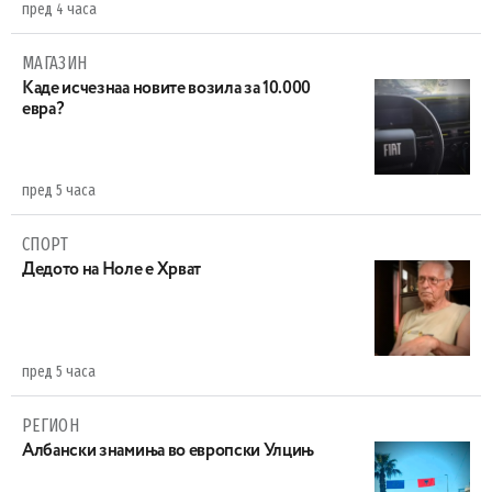
пред 4 часа
МАГАЗИН
Каде исчезнаа новите возила за 10.000
евра?
пред 5 часа
СПОРТ
Дедото на Ноле е Хрват
пред 5 часа
РЕГИОН
Aлбански знамиња во европски Улцињ