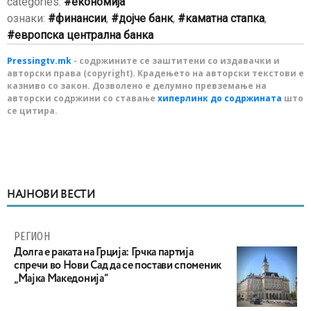
categories:
економија
ознаки:
финансии
,
дојче банк
,
каматна стапка
,
европска централна банка
Pressingtv.mk
- содржините се заштитени со издавачки и
авторски права (copyright). Крадењето на авторски текстови е
казниво со закон. Дозволено е делумно превземање на
авторски содржини со ставање
хиперлинк до содржината
што
се цитира.
НАЈНОВИ ВЕСТИ
РЕГИОН
Долга е раката на Грција: Грчка партија
спречи во Нови Сад да се постави споменик
„Мајка Македонија“