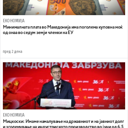
ЕКОНОМИЈА
Минималната плата во Македонија има поголема куповна моќ
од онаа во седум земји членки на ЕУ
пред 2 дена
ЕКОНОМИЈА
Mицкоски: Имаме намалување на државниот и на јавниот долг
и зголемување на индустриското производство во јуни од 6,5