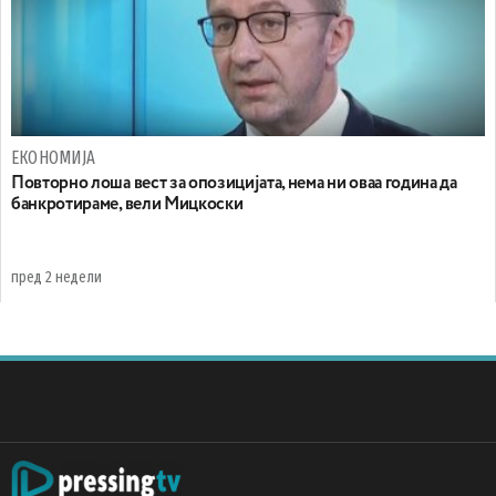
ЕКОНОМИЈА
Повторно лоша вест за опозицијата, нема ни оваа година да
банкротираме, вели Мицкоски
пред 2 недели