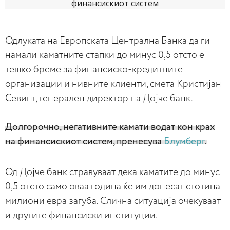
Одлуката на Европската Централна Банка да ги
намали каматните стапки до минус 0,5 отсто е
тешко бреме за финансиско-кредитните
организации и нивните клиенти, смета Кристијан
Севинг, генерален директор на Дојче банк.
Долгорочно, негативните камати водат кон крах
на финансискиот систем, пренесува
Блумберг
.
Од Дојче банк стравуваат дека каматите до минус
0,5 отсто само оваа година ќе им донесат стотина
милиони евра загуба. Слична ситуација очекуваат
и другите финансиски институции.