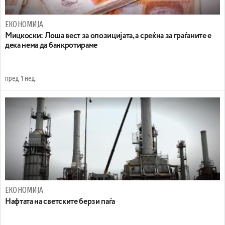
ЕКОНОМИЈА
Мицкоски: Лоша вест за опозицијата, а среќна за граѓаните е
дека нема да банкротираме
пред 1 нед.
ЕКОНОМИЈА
Нафтата на светските берзи паѓа