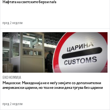
Нафтата на светските берзи паѓа
пред 2 недели
ЕКОНОМИЈА
Мицкоски: Македонија не е меѓу земјите со дополнителни
американски царини, но тоа не значи дека тргува без царини
пред 2 недели