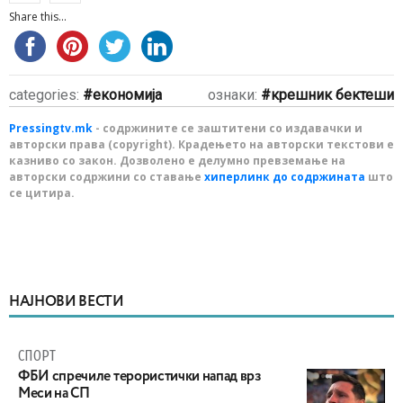
Share this...
categories:
економија
ознаки:
крешник бектеши
Pressingtv.mk
- содржините се заштитени со издавачки и
авторски права (copyright). Крадењето на авторски текстови е
казниво со закон. Дозволено е делумно превземање на
авторски содржини со ставање
хиперлинк до содржината
што
се цитира.
НАЈНОВИ ВЕСТИ
СПОРТ
ФБИ спречиле терористички напад врз
Меси на СП