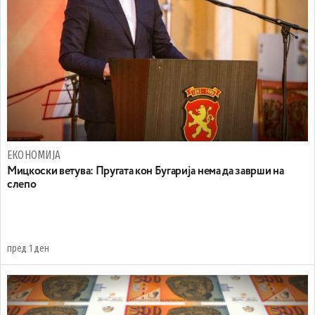
ЕКОНОМИЈА
Mицкоски ветува: Пругата кон Бугарија нема да заврши на
слепо
пред 1 ден