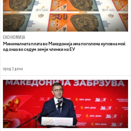
ЕКОНОМИЈА
Минималната плата во Македонија има поголема куповна моќ
од онаа во седум земји членки на ЕУ
пред 3 дена