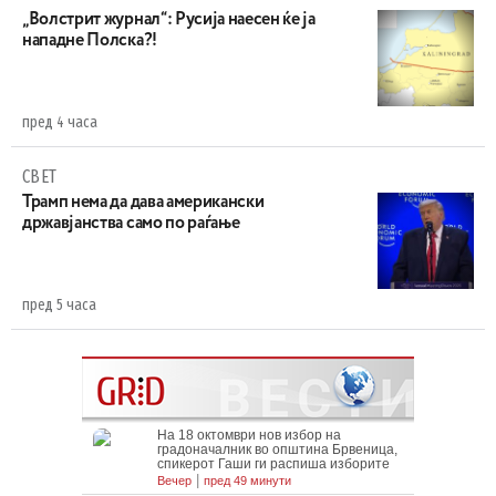
„Волстрит журнал“: Русија наесен ќе ја
нападне Полска?!
пред 4 часа
СВЕТ
Трамп нема да дава американски
државјанства само по раѓање
пред 5 часа