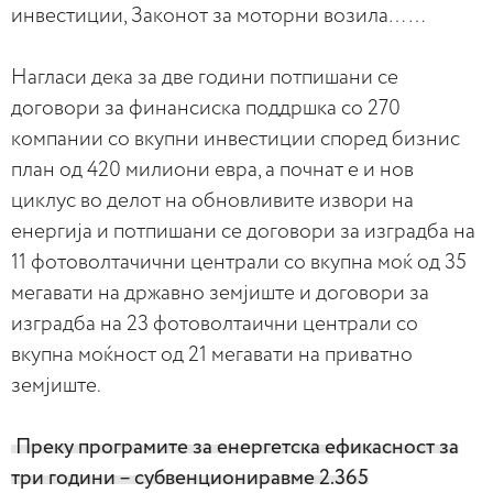
инвестиции, Законот за моторни возила……
Нагласи дека за две години потпишани се
договори за финансиска поддршка со 270
компании со вкупни инвестиции според бизнис
план од 420 милиони евра, а почнат е и нов
циклус во делот на обновливите извори на
енергија и потпишани се договори за изградба на
11 фотоволтачични централи со вкупна моќ од 35
мегавати на државно земјиште и договори за
изградба на 23 фотоволтаични централи со
вкупна моќност од 21 мегавати на приватно
земјиште.
Преку програмите за енергетска ефикасност за
три години – субвенциониравме 2.365