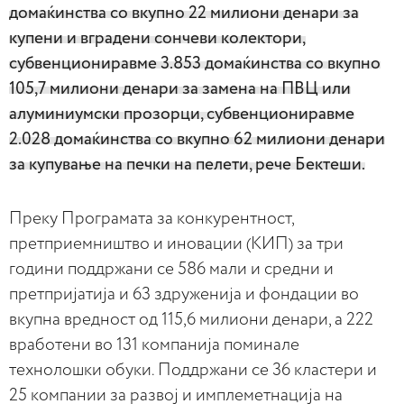
домаќинства со вкупно 22 милиони денари за
купени и вградени сончеви колектори,
субвенциониравме 3.853 домаќинства со вкупно
105,7 милиони денари за замена на ПВЦ или
алуминиумски прозорци, субвенциониравме
2.028 домаќинства со вкупно 62 милиони денари
за купување на печки на пелети, рече Бектеши.
Преку Програмата за конкурентност,
претприемништво и иновации (KИП) за три
години поддржани се 586 мали и средни и
претпријатија и 63 здруженија и фондации во
вкупна вредност од 115,6 милиони денари, а 222
вработени во 131 компанија поминале
технолошки обуки. Поддржани се 36 кластери и
25 компании за развој и имплеметнација на