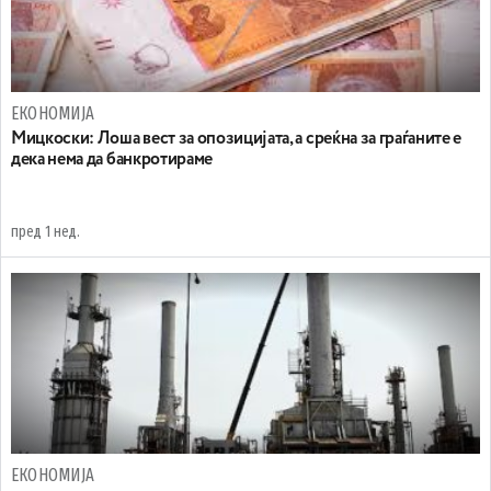
ЕКОНОМИЈА
Мицкоски: Лоша вест за опозицијата, а среќна за граѓаните е
дека нема да банкротираме
пред 1 нед.
ЕКОНОМИЈА