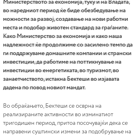
Министерството за економија, туку и на Владата,
во наредниот период ќе биде обезбедување на
можности за развој, создавање на нови работни
места и подобар животен стандард за граѓаните.
Како Министерство за економија и како наша
надлежност ќе продолжиме со засилено темпо да
ги поддржуваме домашните компании и странски
инвестиции, да работиме на поттикнување на
инвестиции во енергетиката, во туризмот, во
занаетчиството, истакна Бектеши во изјавата
дадена по повод новиот мандат.
Во обраќањето, Бектеши се осврна на
реализираните активности во изминатиот
тригодишен период, притоа посочувајќи дека се
направени суштински измени за подобрување на