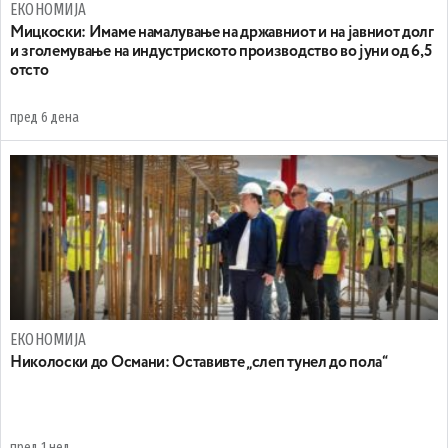
ЕКОНОМИЈА
Mицкоски: Имаме намалување на државниот и на јавниот долг
и зголемување на индустриското производство во јуни од 6,5
отсто
пред 6 дена
ЕКОНОМИЈА
Николоски до Османи: Oставивте „слеп тунел до пола“
пред 1 нед.