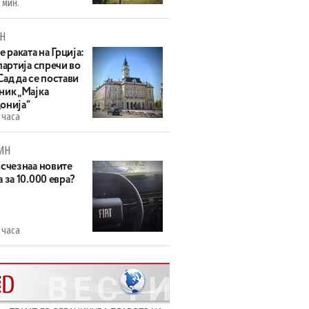
 мин.
Н
е раката на Грција:
партија спречи во
ад да се постави
ник „Мајка
онија“
 часа
ИН
исчезнаа новите
 за 10.000 евра?
 часа