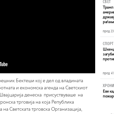
СВЕТ
Трамп 
амери
државј
раѓањ
пред 23
СПОРТ
Шкенд
загуби
проти
пред 41
ешник Бектеши кој е дел од владината
ХРОНИ
ботната и економска агенда на Светскиот
Eве ка
Швајцарија денеска присуствуваше на
пожар
ронска трговија на која Република
а на Светската трговска Организација,