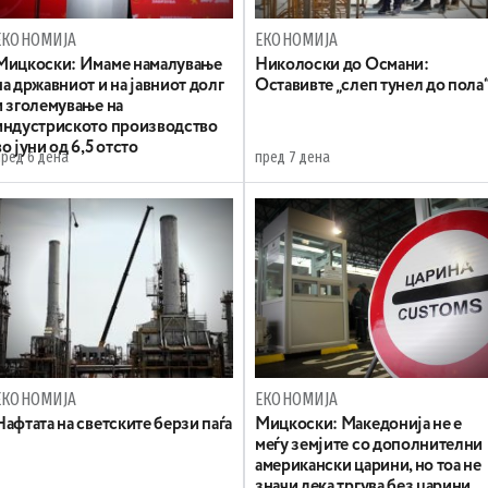
ЕКОНОМИЈА
ЕКОНОМИЈА
Mицкоски: Имаме намалување
Николоски до Османи:
на државниот и на јавниот долг
Oставивте „слеп тунел до пола
и зголемување на
индустриското производство
во јуни од 6,5 отсто
пред 6 дена
пред 7 дена
ЕКОНОМИЈА
ЕКОНОМИЈА
Нафтата на светските берзи паѓа
Мицкоски: Македонија не е
меѓу земјите со дополнителни
американски царини, но тоа не
значи дека тргува без царини