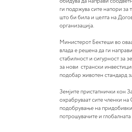
обидува да направи соодветн
ги подржува сите напори за 
што би била и целта на Дого
организација.
Министерот Бектеши во оваа
влада е решена да ги направ
стабилност и сигурност за зе
за нови странски инвестиции
подобар животен стандард за
Земјите пристапнички кон За
охрабруваат сите членки на 
подобрување на придобивкит
потрошувачите и глобалната