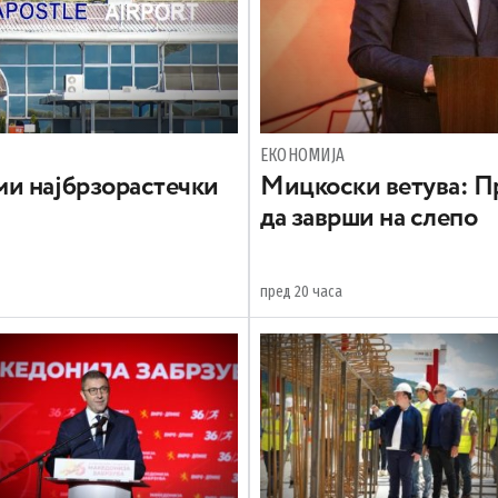
ЕКОНОМИЈА
и најбрзорастечки
Mицкоски ветува: Пр
да заврши на слепо
пред 20 часа