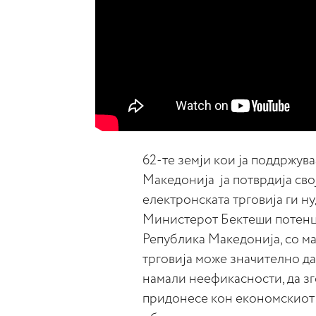
62-те земји кои ја поддржува
Македонија ја потврдија сво
електронската трговија ги ну
Министерот Бектеши потенци
Република Македонија, со м
трговија може значително д
намали неефикасности, да зг
придонесе кон економскиот р