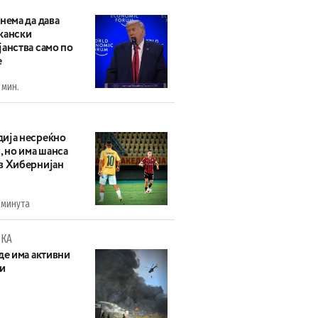
нема да дава
кански
анства само по
е
 мин.
ија несреќно
, но има шанса
в Хибернијан
 минута
КА
де има активни
и