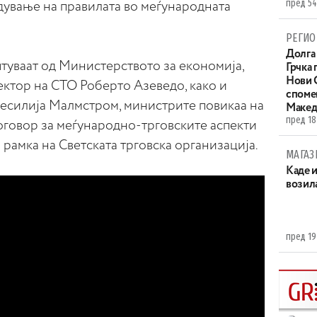
пред 54
дување на правилата во меѓународната
РЕГИО
Долга 
туваат од Министерството за економија,
Грчка 
Нови С
ктор на СТО Роберто Азеведо, како и
споме
Сесилија Малмстром, министрите повикаа на
Макед
пред 18
оговор за меѓународно-трговските аспекти
 рамка на Светската трговска организација.
МАГАЗ
Каде 
возила
пред 19