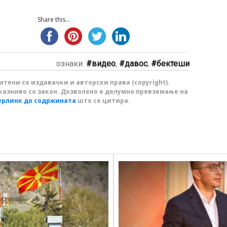
Share this...
ознаки:
видео
,
давос
,
бектеши
тени со издавачки и авторски права (copyright).
казниво со закон. Дозволено е делумно превземање на
ерлинк до содржината
што се цитира.