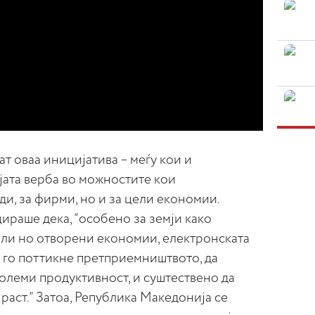
ат оваа иницијатива – меѓу кои и
јата верба во можностите кои
ди, за фирми, но и за цели економии.
раше дека, “особено за земји како
али но отворени економии, електронската
а го поттикне претприемништвото, да
олеми продуктивност, и суштествено да
аст.” Затоа, Република Македонија се