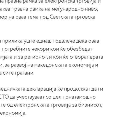
а правна рамка за електронска трговија и
таква правна рамка на меѓународно ниво,
вор на оваа тема под Светската трговска
 прилика уште еднаш подвлече дека оваа
и потребните чекори кои ќе обезбедат
мјата и за регионот, и кои ќе отворат врата
, за развој на македонската економија и
 сите граѓани.
едничката декларација ќе продолжат да ги
СТО да учествуваат со цел понатамошно
е од електронската трговија за бизнисот,
 економија.