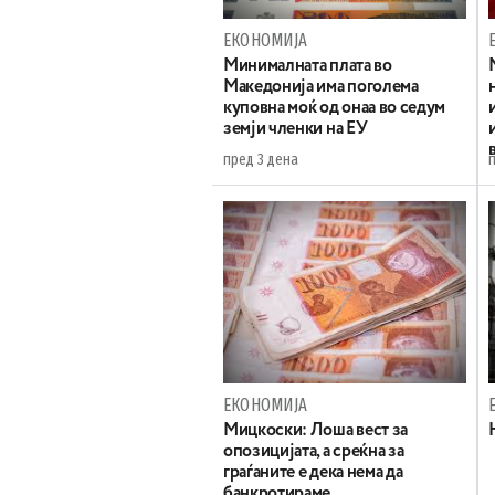
ЕКОНОМИЈА
Минималната плата во
Македонија има поголема
куповна моќ од онаа во седум
земји членки на ЕУ
пред 3 дена
ЕКОНОМИЈА
Мицкоски: Лоша вест за
опозицијата, а среќна за
граѓаните е дека нема да
банкротираме