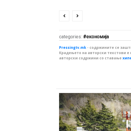
categories:
економија
Pressingtv.mk
- содржините се зашти
Крадењето на авторски текстови е 
авторски содржини со ставање
хип