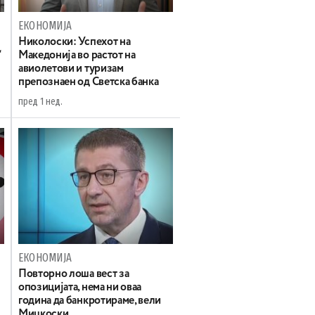
ЕКОНОМИЈА
Николоски: Успехот на
“
Македонија во растот на
авиолетови и туризам
препознаен од Светска банка
пред 1 нед.
ЕКОНОМИЈА
Повторно лоша вест за
опозицијата, нема ни оваа
година да банкротираме, вели
Мицкоски