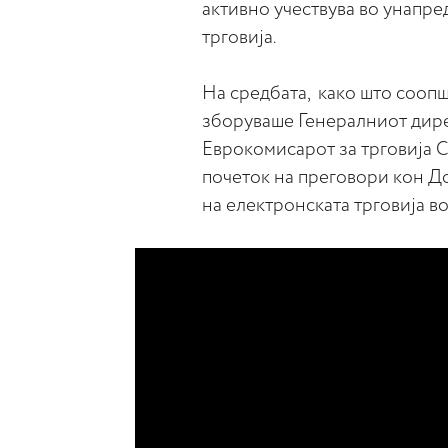
активно учествува во унапре
трговија.
На средбата, како што соопш
зборуваше Генералниот дире
Еврокомисарот за трговија 
почеток на преговори кон Д
на електронската трговија во