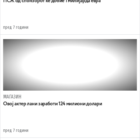
ПСЖ од спонзорот ќе добие 1 милијарда евра
пред 7 години
МАГАЗИН
Овој актер лани заработи 124 милиони долари
пред 7 години