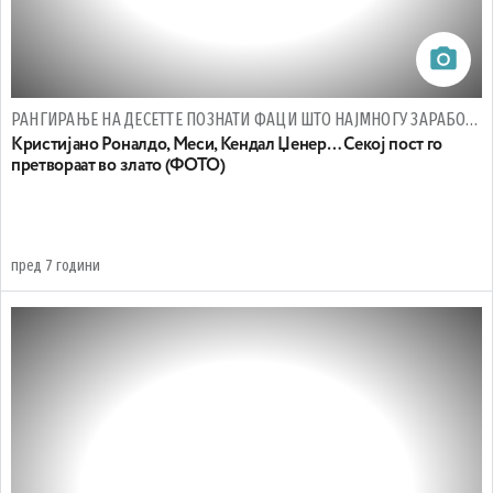
РАНГИРАЊЕ НА ДЕСЕТТЕ ПОЗНАТИ ФАЦИ ШТО НАЈМНОГУ ЗАРАБОТУВААТ НА ИНСТАГРАМ
Кристијано Роналдо, Меси, Кендал Џенер… Секој пост го
претвораат во злато (ФОТО)
пред 7 години