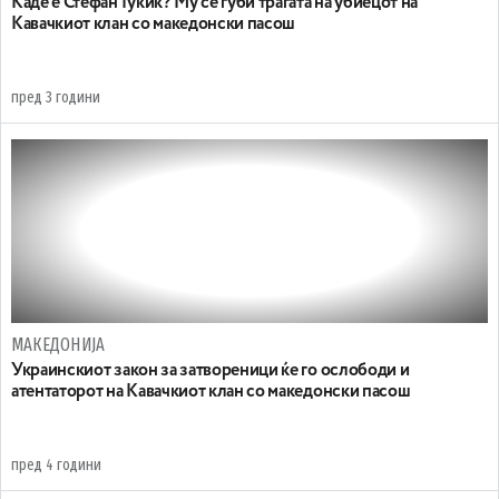
Каде е Стефан Ѓукиќ? Му се губи трагата на убиецот на
Кавачкиот клан со македонски пасош
пред 3 години
МАКЕДОНИЈА
Украинскиот закон за затвореници ќе го ослободи и
атентаторот на Кавачкиот клан со македонски пасош
пред 4 години