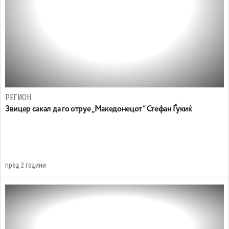
РЕГИОН
Звицер сакал да го отруе „Македонецот“ Стефан Ѓукиќ
пред 2 години