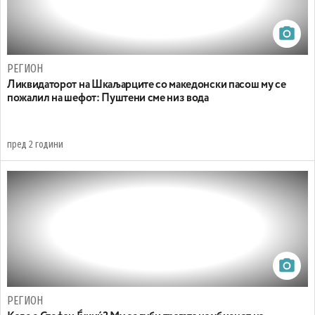
РЕГИОН
Ликвидаторот на Шкаљарците со македонски пасош му се
пожалил на шефот: Пуштени сме низ вода
пред 2 години
РЕГИОН