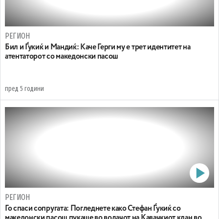
РЕГИОН
Бил и Ѓукиќ и Мандиќ: Каче Герги му е трет идентитет на
атентаторот со македонски пасош
пред 5 години
РЕГИОН
Го спаси сопругата: Погледнете како Стефан Ѓукиќ со
македонски пасош пукаше во водачот на Кавачкиот клан во