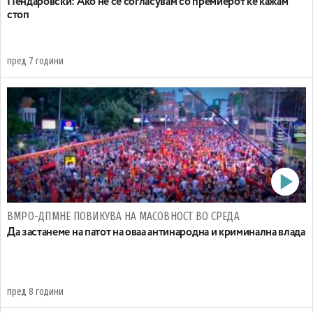
Пендаровски: Ако не се согласувам со премиерот ќе кажам
стоп
пред 7 години
ВМРО-ДПМНЕ ПОВИКУВА НА МАСОВНОСТ ВО СРЕДА
Да застанеме на патот на оваа антинародна и криминална влада
пред 8 години