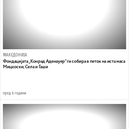
МАКЕДОНИЈА
Фондацијата „Конрад Аденауер“ ги собира в петок на иста маса
Мицкоски, Села и Гаши
пред 6 години