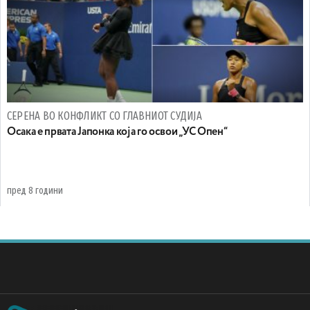
СЕРЕНА ВО КОНФЛИКТ СО ГЛАВНИОТ СУДИЈА
Осака е првата Јапонка која го освои „УС Опен“
пред 8 години