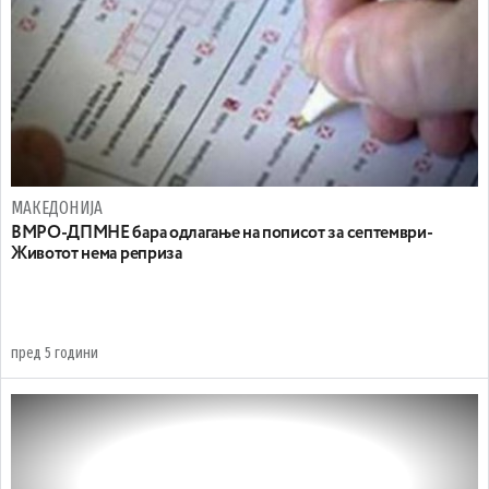
МАКЕДОНИЈА
ВМРО-ДПМНЕ бара одлагање на пописот за септември-
Животот нема реприза
пред 5 години