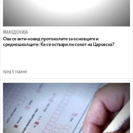
МАКЕДОНИЈА
Ова се анти-ковид протоколите за основците и
средношколците: Ќе се оствари ли сонот на Царовска?
пред 5 години