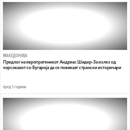
МАКЕДОНИЈА
Предлог на европратеникот Андреас Шидер-За излез од
чорсокакот со Бугарија да се повикаат странски историчари
пред 5 години