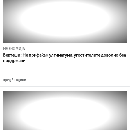
ЕКОНОМИЈА
Бектеши: Не прифаќам ултиматуми, угостителите доволно беа
поддржани
пред 5 години