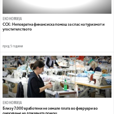
ЕКОНОМИЈА
ССК: Неповратна финансиска помош за спас на туризмот и
угостителството
пред 5 години
ЕКОНОМИЈА
Близу 7.000 вработени не земале плата во февруари во
очекување на државната помош