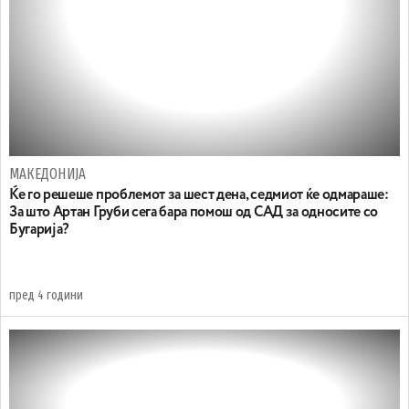
МАКЕДОНИЈА
Ќе го решеше проблемот за шест дена, седмиот ќе одмараше:
За што Артан Груби сега бара помош од САД за односите со
Бугарија?
пред 4 години