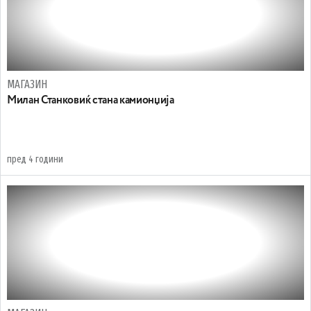
МАГАЗИН
Милан Станковиќ стана камионџија
пред 4 години