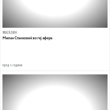
МАГАЗИН
Милан Станковиќ во геј афера
пред 4 години