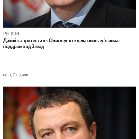
РЕГИОН
Дачиќ за протестите: Очигледно e дека овие луѓе имаат
поддршка од Запад
пред 7 години