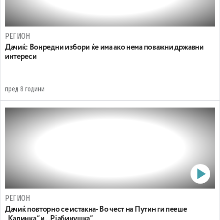
РЕГИОН
Дачиќ: Вонредни избори ќе има ако нема поважни државни
интереси
пред 8 години
РЕГИОН
Дачиќ повторно се истакна- Во чест на Путин ги пееше
„Калинка “ и ,,Рјaбинушка”