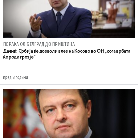
ПОРАКА ОД БЕЛГРАД ДО ПРИШТИНА
Дачиќ: Србија ќе дозволи влез на Косово во ОН „кога врбата
ќе роди грозје”
пред 8 години