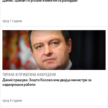
Дачиќ: Шабан го успале и веќе не се разбудил
пред 7 години
ТИРАНА И ПРИШТИНА НАВРЕДЕНИ
Дачиќ прашува: Зошто Косово има двајца министри за
надворешни работи
пред 8 години