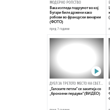
МОДЕРНО РОПСТВО
Вака изгледа подрумот во кој
Бугари биле држени како
робови во француски винарии
(ФОТО)
пред 7 години
ДУЕЛ ЗА ТРЕТОТО МЕСТО НА СВЕТСКОТО КОШАРКАРСКО ПРВЕНСТВО
„Галските петли“ се закитија со
„бронзени пердуви“ (ВИДЕО)
пред 7 години