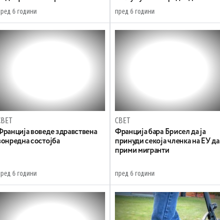
пред 6 години
пред 6 години
СВЕТ
СВЕТ
Франција воведе здравствена
Франција бара Брисел да ја
вонредна состојба
принуди секоја членка на ЕУ да
прими мигранти
пред 6 години
пред 6 години