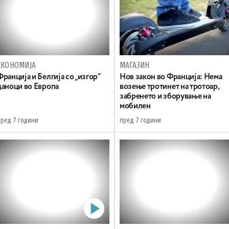
ЕКОНОМИЈА
МАГАЗИН
Франција и Белгија со „изгор“
Нов закон во Франција: Нема
даноци во Европа
возење тротинет на тротоар,
забренето и зборување на
мобилен
пред 7 години
пред 7 години