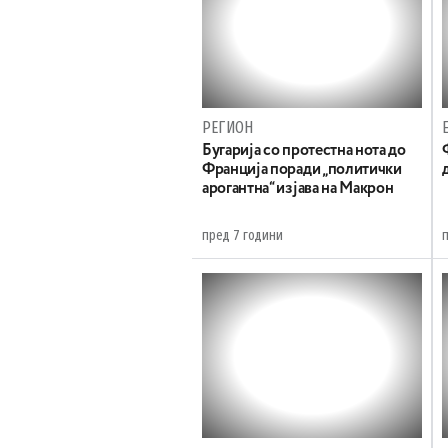
РЕГИОН
Бугарија со протестна нота до
Франција поради „политички
арогантна“ изјава на Макрон
пред 7 години