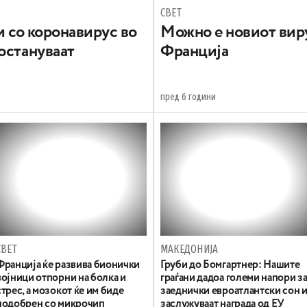
СВЕТ
и со коронавирус во
Можно е новиот виру
остануваат
Франција
пред 6 години
СВЕТ
МАКЕДОНИЈА
Франција ќе развива бионички
Груби до Бомгартнер: Нашите
војници отпорни на болка и
граѓани дадоа големи напори з
стрес, а мозокот ќе им биде
заеднички евроатлантски сон 
подобрен со микрочип
заслужуваат награда од ЕУ