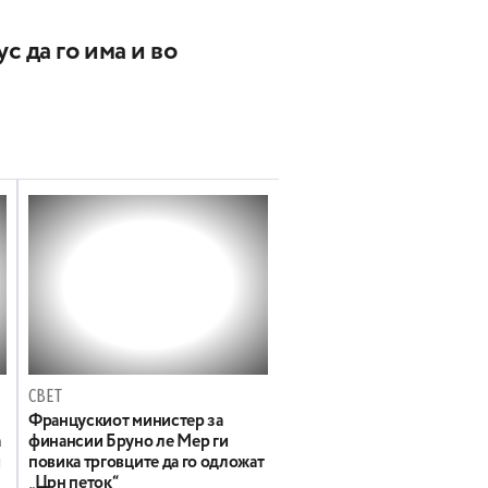
с да го има и во
СВЕТ
Францускиот министер за
а
финансии Бруно ле Мер ги
и
повика трговците да го одложат
„Црн петок“