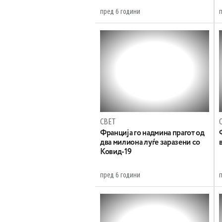
пред 6 години
СВЕТ
Франција го надмина прагот од
два милиона луѓе заразени со
Ковид-19
пред 6 години