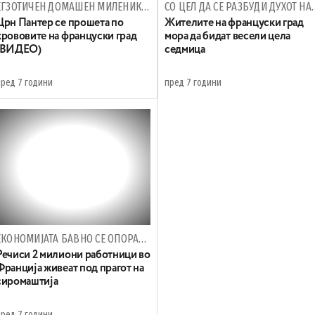
ЕГЗОТИЧЕН ДОМАШЕН МИЛЕНИК ГИ ИСПЛАШИ ГРАЃАНИТЕ
СО ЦЕЛ ДА СЕ РАЗ
Црн Пантер се прошета по
Жителите на француски град
крововите на француски град
мора да бидат весели цела
(ВИДЕО)
седмица
пред 7 години
пред 7 години
ЕКОНОМИЈАТА БАВНО СЕ ОПОРАВУВА
Речиси 2 милиони работници во
Франција живеат под прагот на
сиромаштија
пред 7 години