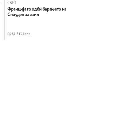
БУДИ ДУХОТ НА РАДОСТА
СВЕТ
Франција го одби барањето на
Сноуден за азил
пред 7 години