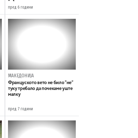
пред 6 години
МАКЕДОНИЈА
Француското вето не било “не“
туку требало да почекаме уште
малку
пред 7 години