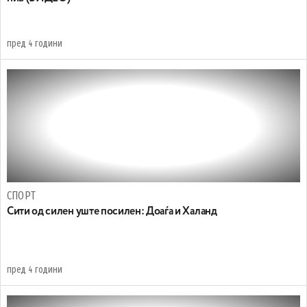
пред 4 години
СПОРТ
Сити од силен уште посилен: Доаѓа и Халанд
пред 4 години