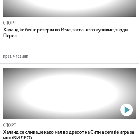
СПОРТ
Халанд ќе беше резерва во Реал, затоа не го купивме, тврди
Перез
пред 4 години
СПОРТ
Халанд се сликаше како мал во дресот на Сити а сега ќе игра за
нив (ВИДЕО)