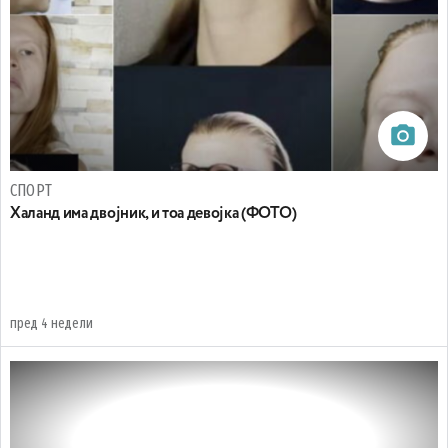
СПОРТ
Халанд има двојник, и тоа девојка (ФОТО)
пред 4 недели