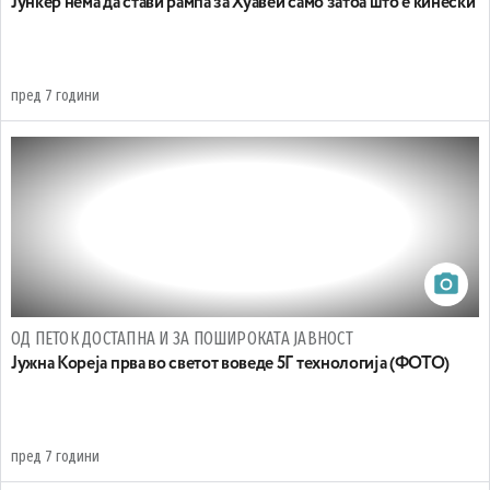
Јункер нема да стави рампа за Хуавеи само затоа што е кинески
пред 7 години
ОД ПЕТОК ДОСТАПНА И ЗА ПОШИРОКАТА ЈАВНОСТ
Јужна Кореја прва во светот воведе 5Г технологија (ФОТО)
пред 7 години