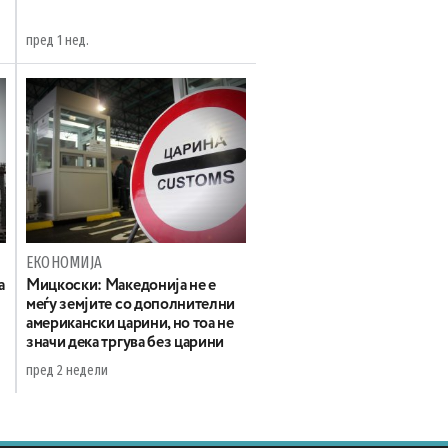
пред 1 нед.
ЕКОНОМИЈА
а
Мицкоски: Македонија не е
меѓу земјите со дополнителни
американски царини, но тоа не
значи дека тргува без царини
пред 2 недели