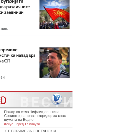
 Бугарија ги
ува различните
ки заедници
 мин.
пречиле
истички напад врз
на СП
ден