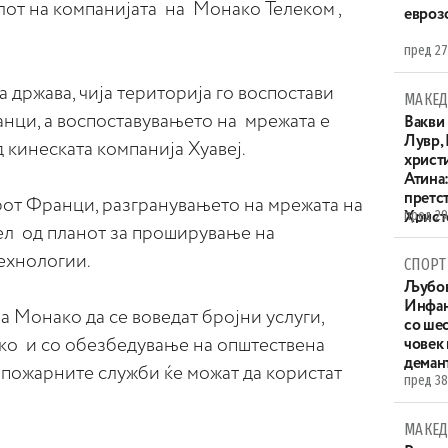
от на компанијата на Монако Телеком ,
евроз
пред 27
 држава, чија територија го воспостави
МАКЕД
анци, а воспоставувањето на мрежата е
Вакви
Лувр,
кинеската компанија Хуавеј.
христи
Атина
претс
рот Франци, разгранувањето на мрежата на
пред 29
Христо
ел од планот за проширување на
XIV в
ехнологии.
СПОРТ
Љубов
Инфан
 Монако да се воведат бројни услуги,
со ше
ако и со обезбедување на општествена
човек
деман
, пожарните служби ќе можат да користат
пред 38
МАКЕД