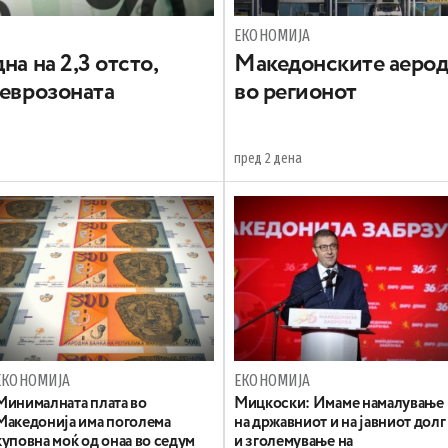
ЕКОНОМИЈА
на на 2,3 отсто,
Maкедонските аерод
 еврозоната
во регионот
пред 2 дена
ЕКОНОМИЈА
ЕКОНОМИЈА
Минималната плата во
Mицкоски: Имаме намалување
Македонија има поголема
на државниот и на јавниот долг
куповна моќ од онаа во седум
и зголемување на