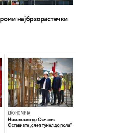
роми најбрзорастечки
ЕКОНОМИЈА
Николоски до Османи:
Oставивте „слеп тунел до пола“