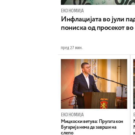
ЕКОНОМИЈА
Инфлацијата во јули пад
пониска од просекот во
пред 27 мин.
ЕКОНОМИЈА
Mицкоски ветува: Пругата кон
Бугарија нема да заврши на
слепо