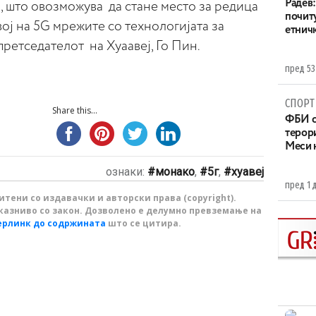
Радев:
, што овозможува да стане место за редица
почит
ој на 5G мрежите со технологијата за
етнич
претседателот на Хуаавеј, Го Пин.
пред 53
СПОРТ
Share this...
ФБИ с
терор
Меси 
ознаки:
монако
,
5г
,
хуавеј
пред 1 
тени со издавачки и авторски права (copyright).
казниво со закон. Дозволено е делумно превземање на
ерлинк до содржината
што се цитира.