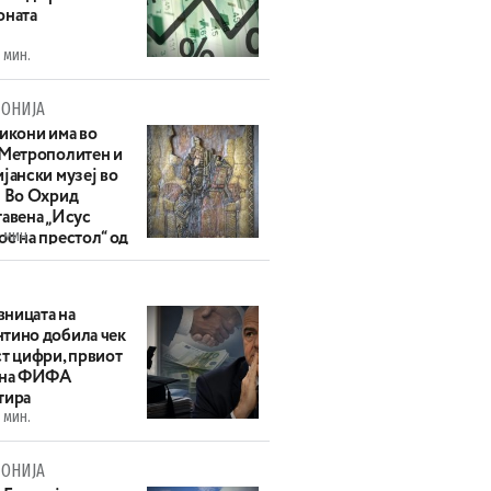
оната
 мин.
ОНИЈА
 икони има во
 Метрополитен и
јански музеј во
: Во Охрид
тавена „Исус
 мин.
с на престол“ од
ек
ницата на
тино добила чек
ст цифри, првиот
 на ФИФА
тира
 мин.
ОНИЈА