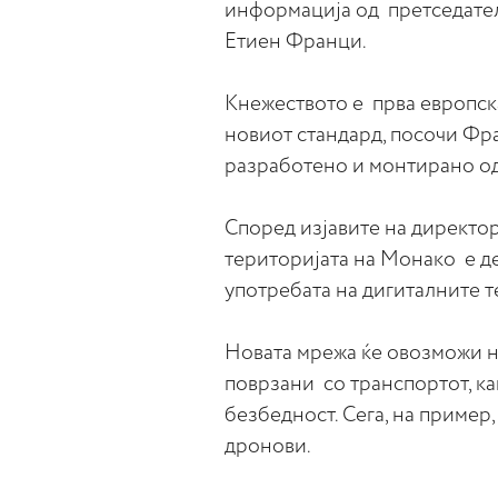
информација од претседател
Етиен Франци.
Кнежеството е прва европска
новиот стандард, посочи Фр
разработено и монтирано од 
Според изјавите на директо
територијата на Монако е д
употребата на дигиталните т
Новата мрежа ќе овозможи на
поврзани со транспортот, к
безбедност. Сега, на пример
дронови.