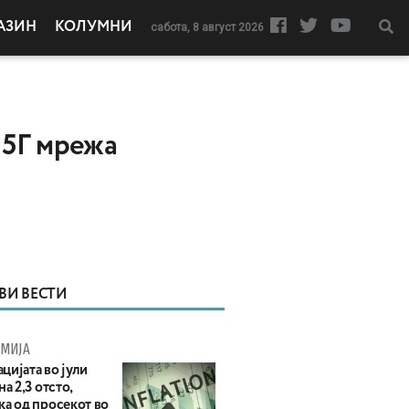
АЗИН
КОЛУМНИ
сабота, 8 август 2026
 5Г мрежа
ВИ ВЕСТИ
МИЈА
цијата во јули
на 2,3 отсто,
ка од просекот во