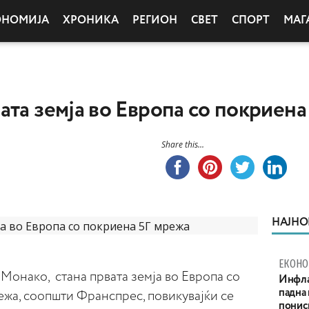
ОНОМИЈА
ХРОНИКА
РЕГИОН
СВЕТ
СПОРТ
МАГ
ата земја во Европа со покриена
Share this...
НАЈНО
ЕКОНО
Монако, стана првата земја во Европа со
Инфла
падна 
ежа, соопшти Франспрес, повикувајќи се
понис