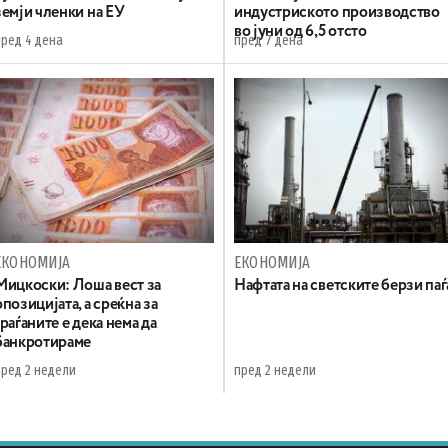
земји членки на ЕУ
индустриското производство
во јуни од 6,5 отсто
пред 4 дена
пред 7 дена
ЕКОНОМИЈА
ЕКОНОМИЈА
Мицкоски: Лоша вест за
Нафтата на светските берзи паѓ
опозицијата, а среќна за
граѓаните е дека нема да
банкротираме
пред 2 недели
пред 2 недели