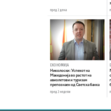
пред 2 дена
ЕКОНОМИЈА
Николоски: Успехот на
Македонија во растот на
авиолетови и туризам
препознаен од Светска банка
пред 2 недели