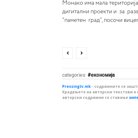
Монако има мала територија
дигитални проекти и за разв
“паметен град”, посочи вице
categories:
економија
Pressingtv.mk
- содржините се зашти
Крадењето на авторски текстови е 
авторски содржини со ставање
хип