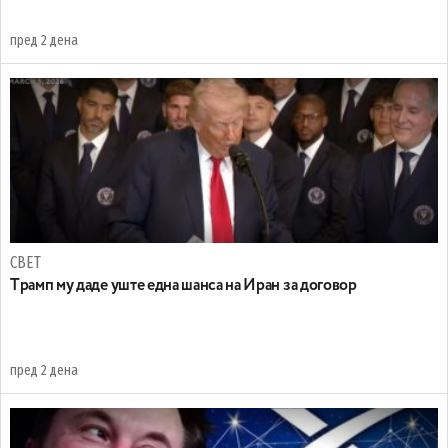
пред 2 дена
СВЕТ
Tрамп му даде уште една шанса на Иран за договор
пред 2 дена