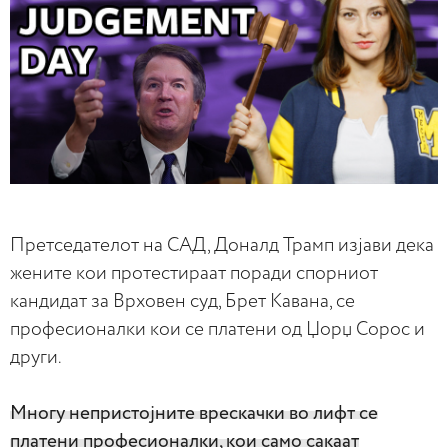
Претседателот на САД, Доналд Трамп изјави дека
жените кои протестираат поради спорниот
кандидат за Врховен суд, Брет Каванa, се
професионалки кои се платени од Џорџ Сорос и
други.
Многу непристојните врескачки во лифт се
платени професионалки, кои само сакаат