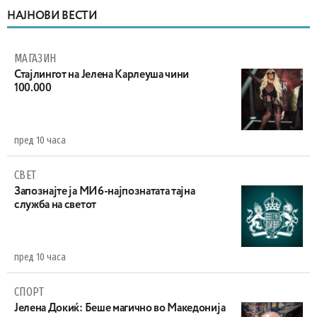
НАЈНОВИ ВЕСТИ
МАГАЗИН
Стајлингот на Јелена Карлеуша чини
100.000
пред 10 часа
СВЕТ
Запознајте ја МИ6-најпознатата тајна
служба на светот
пред 10 часа
СПОРТ
Јелена Докиќ: Беше магично во Македонија