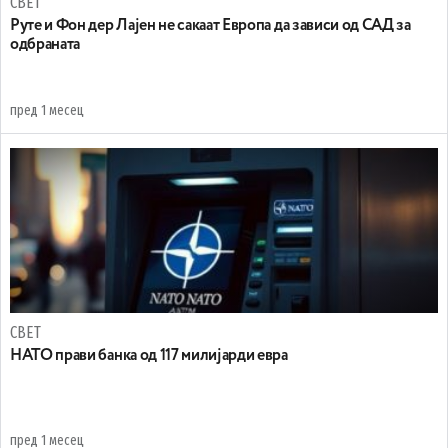
СВЕТ
Руте и Фон дер Лајен не сакаат Европа да зависи од САД за
одбраната
пред 1 месец
СВЕТ
НАТО прави банка од 117 милијарди евра
пред 1 месец