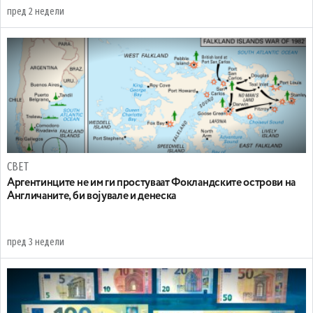
пред 2 недели
СВЕТ
Аргентинците не им ги простуваат Фокландските острови на
Англичаните, би војувале и денеска
пред 3 недели