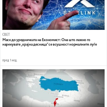
СВЕТ
Маск до уредничката на Економист: Она што лажно го
нарекувате „крајна десница“ се всушност нормалните луѓе
пред 1 нед.