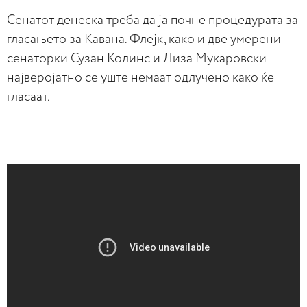
Сенатот денеска треба да ја почне процедурата за
гласањето за Каванa. Флејк, како и две умерени
сенаторки Сузан Колинс и Лиза Мукаровски
најверојатно се уште немаат одлучено како ќе
гласаат.