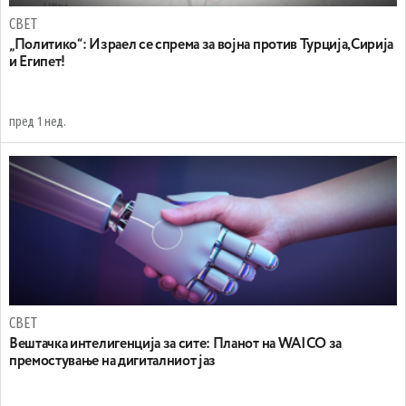
СВЕТ
„Политико“: Израел се спрема за војна против Турција,Сирија
и Египет!
пред 1 нед.
СВЕТ
Вештачка интелигенција за сите: Планот на WAICO за
премостување на дигиталниот јаз