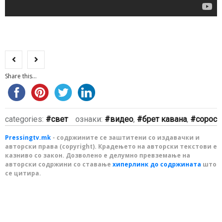
Share this...
categories:
свет
ознаки:
видео
,
брет кавана
,
сорос
Pressingtv.mk
- содржините се заштитени со издавачки и
авторски права (copyright). Крадењето на авторски текстови е
казниво со закон. Дозволено е делумно превземање на
авторски содржини со ставање
хиперлинк до содржината
што
се цитира.