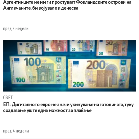
Аргентинците не им ги простуваат Фокландските острови на
Англичаните, би војувале и денеска
пред 3 недели
СВЕТ
ЕП: Дигиталното евро не значи укинување на готовината, туку
создавање уште една можност за плаќање
пред 4 недели