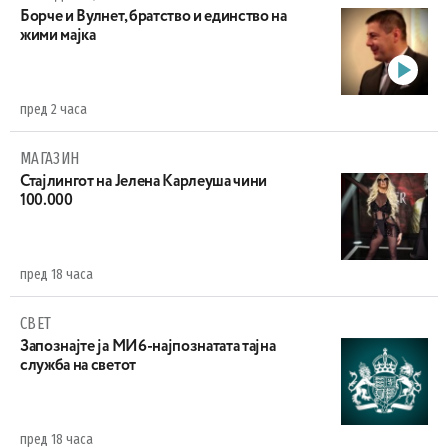
Борче и Вулнет, братство и единство на
жими мајка
пред 2 часа
МАГАЗИН
Стајлингот на Јелена Карлеуша чини
100.000
пред 18 часа
СВЕТ
Запознајте ја МИ6-најпознатата тајна
служба на светот
пред 18 часа