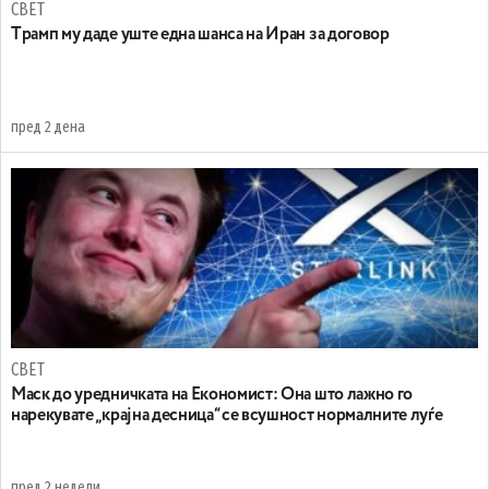
СВЕТ
Tрамп му даде уште една шанса на Иран за договор
пред 2 дена
СВЕТ
Маск до уредничката на Економист: Она што лажно го
нарекувате „крајна десница“ се всушност нормалните луѓе
пред 2 недели