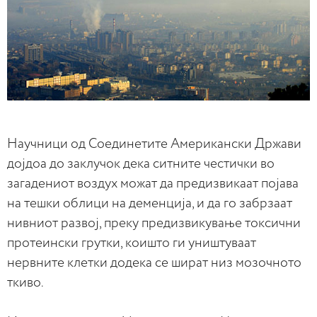
Научници од Соединетите Американски Држави
дојдоа до заклучок дека ситните честички во
загадениот воздух можат да предизвикаат појава
на тешки облици на деменција, и да го забрзаат
нивниот развој, преку предизвикување токсични
протеински грутки, коишто ги уништуваат
нервните клетки додека се шират низ мозочното
ткиво.