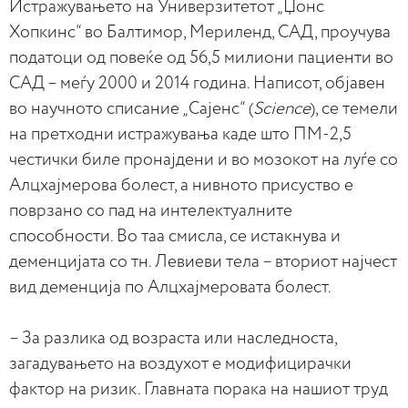
Истражувањето на Универзитетот „Џонс
Хопкинс“ во Балтимор, Мериленд, САД, проучува
податоци од повеќе од 56,5 милиони пациенти во
САД – меѓу 2000 и 2014 година. Написот, објавен
во научното списание „Сајенс“ (
Science
), се темели
на претходни истражувања каде што ПМ-2,5
честички биле пронајдени и во мозокот на луѓе со
Алцхајмерова болест, а нивното присуство е
поврзано со пад на интелектуалните
способности. Во таа смисла, се истакнува и
деменцијата со тн. Левиеви тела – вториот најчест
вид деменција по Алцхајмеровата болест.
– За разлика од возраста или наследноста,
загадувањето на воздухот е модифицирачки
фактор на ризик. Главната порака на нашиот труд