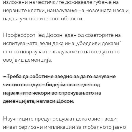
изложени на честичките доживеале губење на
нервните клетки, намалување на мозочната маса и
пад на умствените способности.
Професорот Тед Досон, еден од соавторите на
испитувањата, вели дека има „убедливи докази“
што го поврзуваат загадувањето на воздухот со
овој вид деменција.
– Треба да работиме заедно за да го зачуваме
чистиот воздух – бидејќи ова е еден од
најважните чекори во спречувањето на
деменцијата, нагласи Досон.
Научниците предупредуваат дека овие наоди
имаат сериозни импликации за глобалното јавно