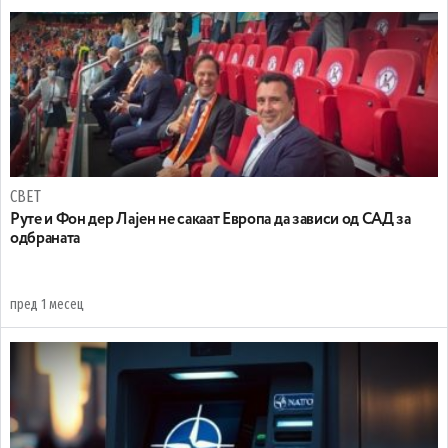
СВЕТ
Руте и Фон дер Лајен не сакаат Европа да зависи од САД за
одбраната
пред 1 месец