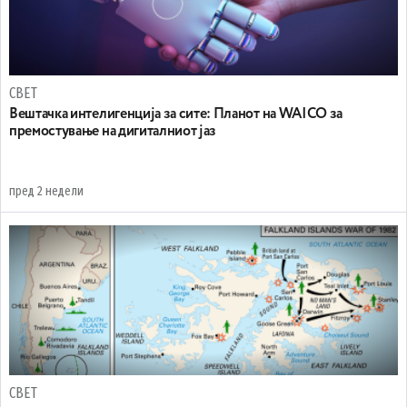
СВЕТ
Вештачка интелигенција за сите: Планот на WAICO за
премостување на дигиталниот јаз
пред 2 недели
СВЕТ