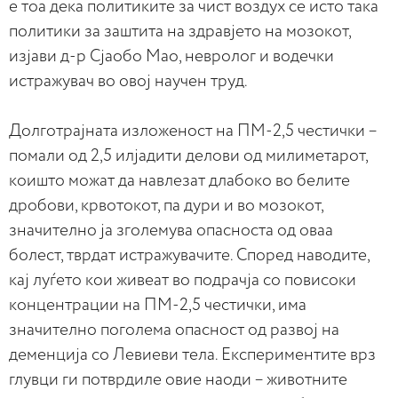
е тоа дека политиките за чист воздух се исто така
политики за заштита на здравјето на мозокот,
изјави д-р Сјаобо Мао, невролог и водечки
истражувач во овој научен труд.
Долготрајната изложеност на ПМ-2,5 честички –
помали од 2,5 илјадити делови од милиметарот,
коишто можат да навлезат длабоко во белите
дробови, крвотокот, па дури и во мозокот,
значително ја зголемува опасноста од оваа
болест, тврдат истражувачите. Според наводите,
кај луѓето кои живеат во подрачја со повисоки
концентрации на ПМ-2,5 честички, има
значително поголема опасност од развој на
деменција со Левиеви тела. Експериментите врз
глувци ги потврдиле овие наоди – животните