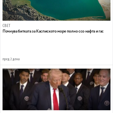
СВЕТ
Почнува битката за Каспиското море полно ссо нафта и гас
пред 2 дена