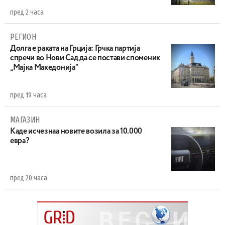
пред 2 часа
РЕГИОН
Долга е раката на Грција: Грчка партија
спречи во Нови Сад да се постави споменик
„Мајка Македонија“
пред 19 часа
МАГАЗИН
Каде исчезнаа новите возила за 10.000
евра?
пред 20 часа