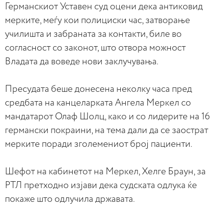
Германскиот Уставен суд оцени дека антиковид
мерките, меѓу кои полициски час, затворање
училишта и забраната за контакти, биле во
согласност со законот, што отвора можност
Владата да воведе нови заклучувања.
Пресудата беше донесена неколку часа пред
средбата на канцеларката Ангела Меркел со
мандатарот Олаф Шолц, како и со лидерите на 16
германски покраини, на тема дали да се заострат
мерките поради зголемениот број пациенти.
Шефот на кабинетот на Меркел, Хелге Браун, за
РТЛ претходно изјави дека судската одлука ќе
покаже што одлучила државата.