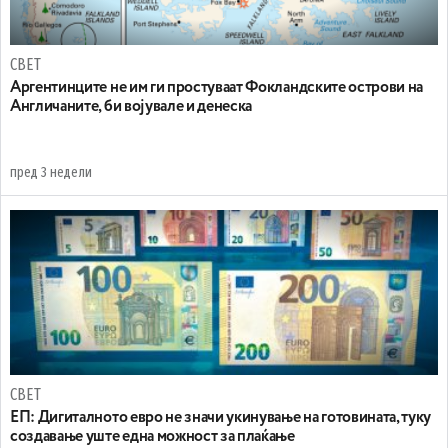
СВЕТ
Аргентинците не им ги простуваат Фокландските острови на
Англичаните, би војувале и денеска
пред 3 недели
СВЕТ
ЕП: Дигиталното евро не значи укинување на готовината, туку
создавање уште една можност за плаќање