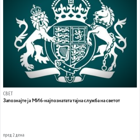
СВЕТ
Запознајте ја МИ6-најпознатата тајна служба на светот
пред 2 дена