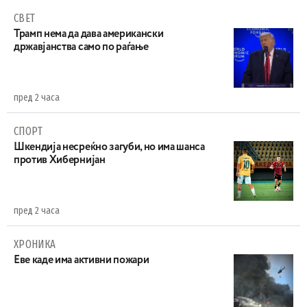
СВЕТ
Трамп нема да дава американски
државјанства само по раѓање
пред 2 часа
СПОРТ
Шкендија несреќно загуби, но има шанса
против Хибернијан
пред 2 часа
ХРОНИКА
Eве каде има активни пожари