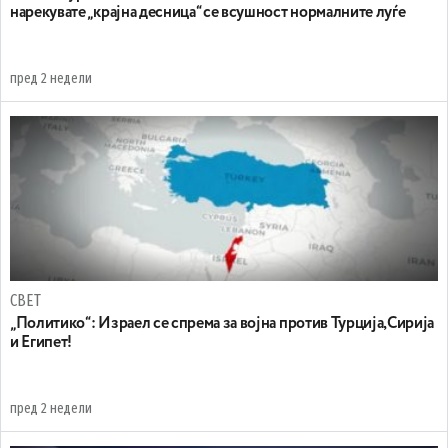
нарекувате „крајна десница“ се всушност нормалните луѓе
пред 2 недели
СВЕТ
„Политико“: Израел се спрема за војна против Турција,Сирија
и Египет!
пред 2 недели