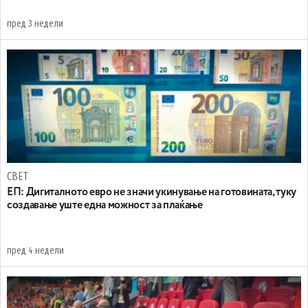
пред 3 недели
СВЕТ
ЕП: Дигиталното евро не значи укинување на готовината, туку
создавање уште една можност за плаќање
пред 4 недели