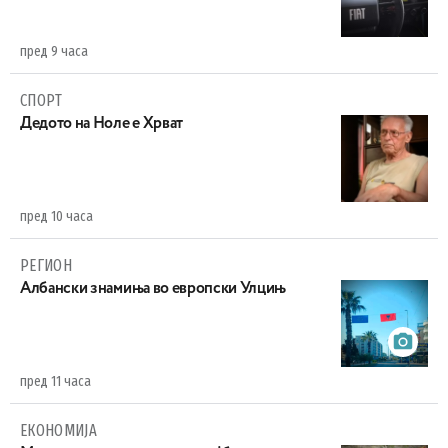
пред 9 часа
СПОРТ
Дедото на Ноле е Хрват
пред 10 часа
РЕГИОН
Aлбански знамиња во европски Улцињ
пред 11 часа
ЕКОНОМИЈА