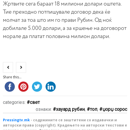
Жртвите сега бараат 18 милиони долари оштета.
Тие преходно потпишувале договор дека ќе
молчат за тоа што им го прави Рубин. Од ноќ
добилале 5.000 долари, а за кршење на договорот
морале да платат половина милион долари.
Share this...
categories:
свет
ознаки:
хауард рубин
,
топ
,
џорџ сорос
Pressingtv.mk
- содржините се заштитени со издавачки и
авторски права (copyright). Крадењето на авторски текстови е