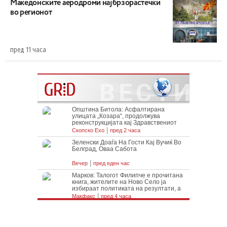
Maкедонските аеродроми најбрзорастечки
во регионот
пред 11 часа