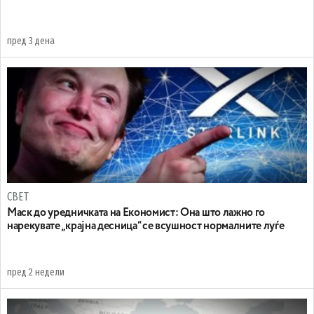
пред 3 дена
СВЕТ
Маск до уредничката на Економист: Она што лажно го
нарекувате „крајна десница“ се всушност нормалните луѓе
пред 2 недели