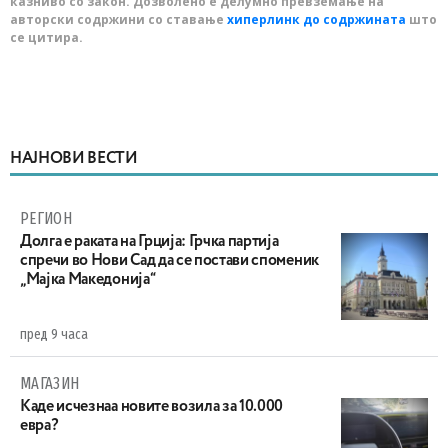
казниво со закон. Дозволено е делумно превземање на
авторски содржини со ставање
хиперлинк до содржината
што
се цитира.
НАЈНОВИ ВЕСТИ
РЕГИОН
Долга е раката на Грција: Грчка партија
спречи во Нови Сад да се постави споменик
„Мајка Македонија“
пред 9 часа
МАГАЗИН
Каде исчезнаа новите возила за 10.000
евра?