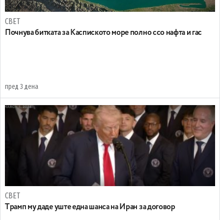
СВЕТ
Почнува битката за Каспиското море полно ссо нафта и гас
пред 3 дена
СВЕТ
Tрамп му даде уште една шанса на Иран за договор