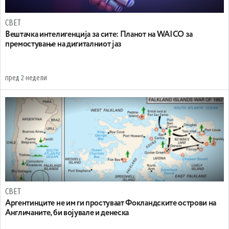
СВЕТ
Вештачка интелигенција за сите: Планот на WAICO за
премостување на дигиталниот јаз
пред 2 недели
СВЕТ
Аргентинците не им ги простуваат Фокландските острови на
Англичаните, би војувале и денеска