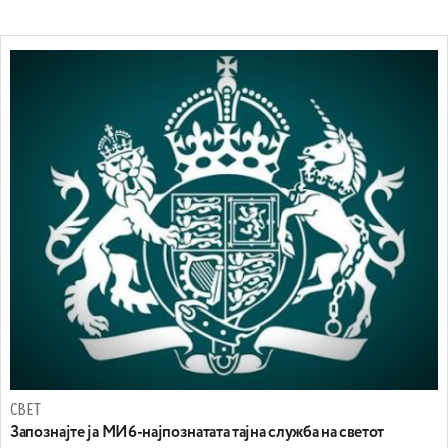
СВЕТ
Запознајте ја МИ6-најпознатата тајна служба на светот