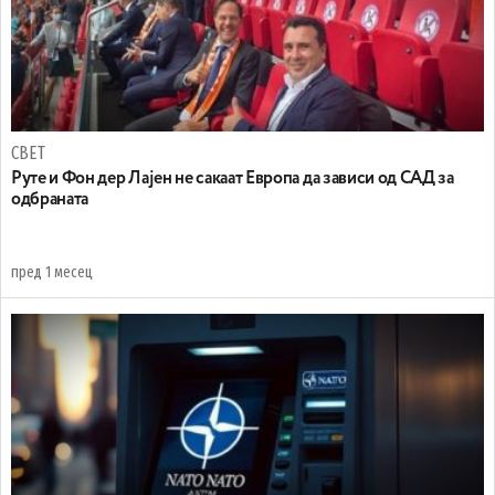
СВЕТ
Руте и Фон дер Лајен не сакаат Европа да зависи од САД за
одбраната
пред 1 месец