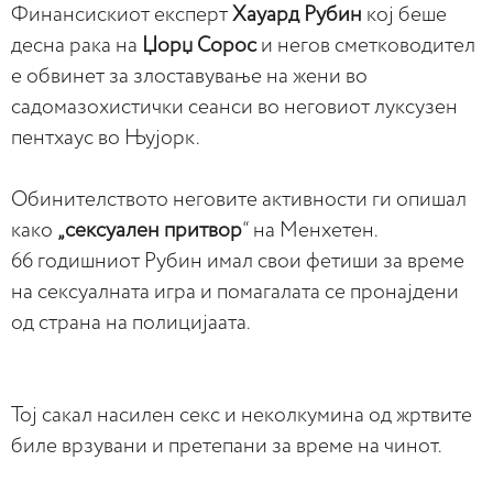
Финансискиот експерт
Хауард Рубин
кој беше
десна рака на
Џорџ Сорос
и негов сметководител
е обвинет за злоставување на жени во
садомазохистички сеанси во неговиот луксузен
пентхаус во Њујорк.
Обинителството неговите активности ги опишал
како
„сексуален притвор
“ на Менхетен.
66 годишниот Рубин имал свои фетиши за време
на сексуалната игра и помагалата се пронајдени
од страна на полицијаата.
Тој сакал насилен секс и неколкумина од жртвите
биле врзувани и претепани за време на чинот.