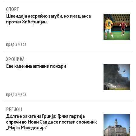
СПОРТ
Шкендија несреќно загуби, но има шанса
против Хибернијан
пред 3 часа
ХРОНИКА
Eве каде има активни пожари
пред 3 часа
РЕГИОН
Долга е раката на Грција: Грчка партија
спречи во Нови Сад да се постави споменик
„Мајка Македонија“