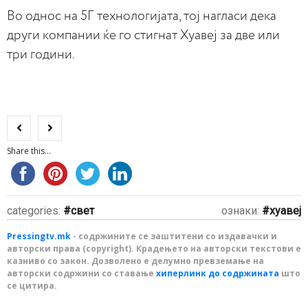
Во однос на 5Г технологијата, тој нагласи дека
други компании ќе го стигнат Хуавеј за две или
три години.
Share this...
categories:
свет
ознаки:
хуавеј
Pressingtv.mk
- содржините се заштитени со издавачки и
авторски права (copyright). Крадењето на авторски текстови е
казниво со закон. Дозволено е делумно превземање на
авторски содржини со ставање
хиперлинк до содржината
што
се цитира.