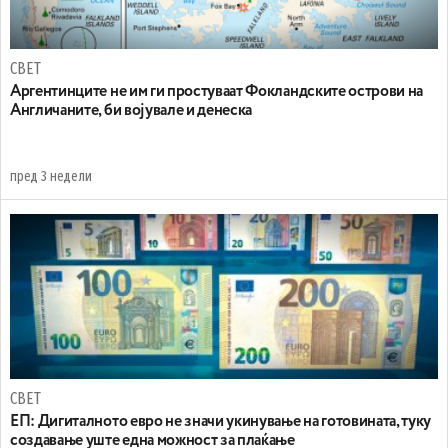
СВЕТ
Аргентинците не им ги простуваат Фокландските острови на
Англичаните, би војувале и денеска
пред 3 недели
СВЕТ
ЕП: Дигиталното евро не значи укинување на готовината, туку
создавање уште една можност за плаќање