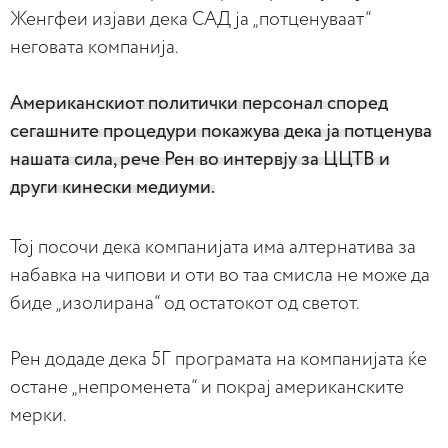
Женгфеи изјави дека САД ја „потценуваат“
неговата компанија.
Американскиот политички персонал според
сегашните процедури покажува дека ја потценува
нашата сила, рече Рен во интервју за ЦЦТВ и
други кинески медиуми.
Тој посочи дека компанијата има алтернатива за
набавка на чипови и оти во таа смисла не може да
биде „изолирана“ од остатокот од светот.
Рен додаде дека 5Г програмата на компанијата ќе
остане „непроменета“ и покрај американските
мерки.