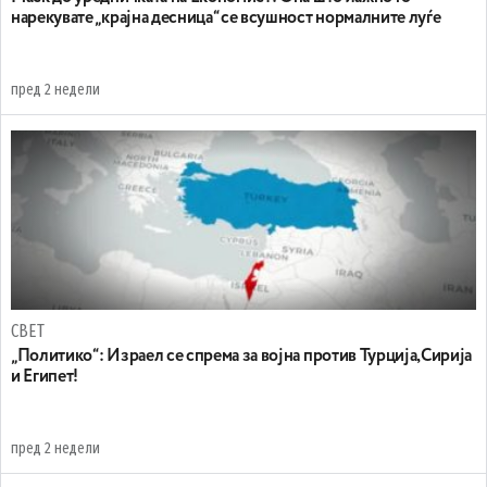
нарекувате „крајна десница“ се всушност нормалните луѓе
пред 2 недели
СВЕТ
„Политико“: Израел се спрема за војна против Турција,Сирија
и Египет!
пред 2 недели