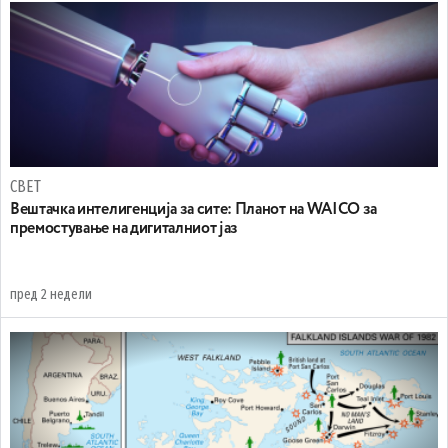
СВЕТ
Вештачка интелигенција за сите: Планот на WAICO за
премостување на дигиталниот јаз
пред 2 недели