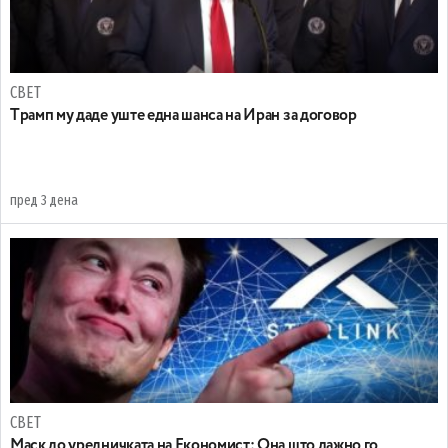
СВЕТ
Tрамп му даде уште една шанса на Иран за договор
пред 3 дена
СВЕТ
Маск до уредничката на Економист: Она што лажно го