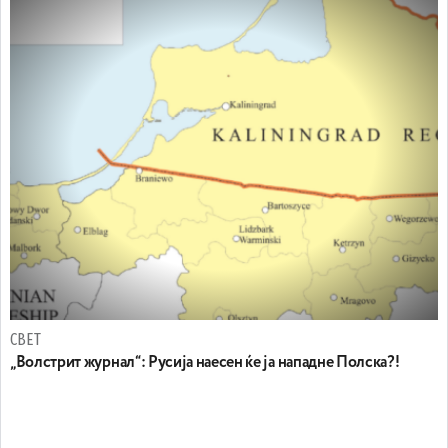
СВЕТ
„Волстрит журнал“: Русија наесен ќе ја нападне Полска?!