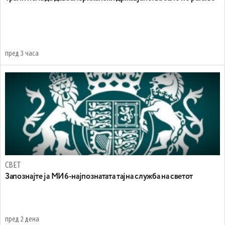
пред 3 часа
СВЕТ
Запознајте ја МИ6-најпознатата тајна служба на светот
пред 2 дена