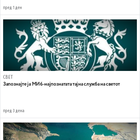
пред 1 ден
СВЕТ
Запознајте ја МИ6-најпознатата тајна служба на светот
пред 3 дена