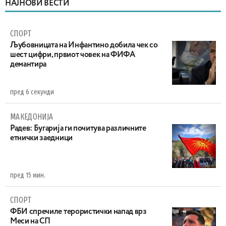
НАЈНОВИ ВЕСТИ
СПОРТ
Љубовницата на Инфантино добила чек со
шест цифри, првиот човек на ФИФА
демантира
пред 6 секунди
МАКЕДОНИЈА
Радев: Бугарија ги почитува различните
етнички заедници
пред 15 мин.
СПОРТ
ФБИ спречиле терористички напад врз
Меси на СП