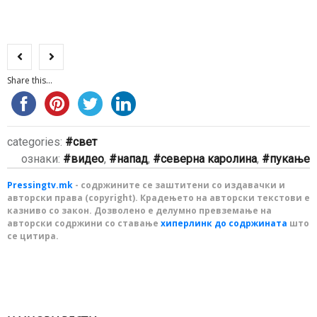
Share this...
categories:
свет
ознаки:
видео
,
напад
,
северна каролина
,
пукање
Pressingtv.mk
- содржините се заштитени со издавачки и
авторски права (copyright). Крадењето на авторски текстови е
казниво со закон. Дозволено е делумно превземање на
авторски содржини со ставање
хиперлинк до содржината
што
се цитира.