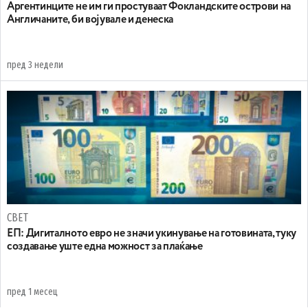
Аргентинците не им ги простуваат Фокландските острови на
Англичаните, би војувале и денеска
пред 3 недели
СВЕТ
ЕП: Дигиталното евро не значи укинување на готовината, туку
создавање уште една можност за плаќање
пред 1 месец