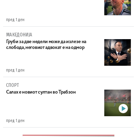
пред 1 ден
МАКЕДОНИЈА
Груби за две недели може да излезе на
слобода, неговиот адвокат е на одмор
пред 1 ден
СПОРТ
Салах е новиот султан во Трабзон
пред 1 ден