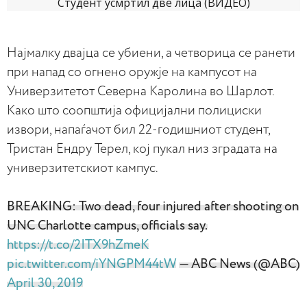
Најмалку двајца се убиени, а четворица се ранети
при напад со огнено оружје на кампусот на
Универзитетот Северна Каролина во Шарлот.
Како што соопштија официјални полициски
извори, напаѓачот бил 22-годишниот студент,
Тристан Ендру Терел, кој пукал низ зградата на
универзитетскиот кампус.
BREAKING: Two dead, four injured after shooting on
UNC Charlotte campus, officials say.
https://t.co/2ITX9hZmeK
pic.twitter.com/iYNGPM44tW
— ABC News (@ABC)
April 30, 2019