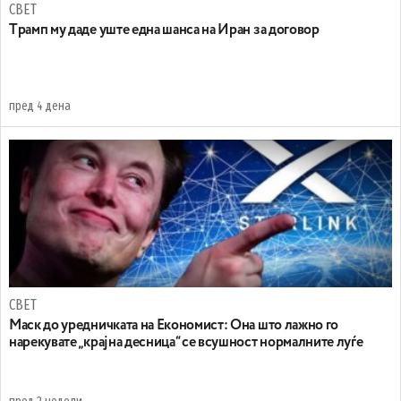
СВЕТ
Tрамп му даде уште една шанса на Иран за договор
пред 4 дена
СВЕТ
Маск до уредничката на Економист: Она што лажно го
нарекувате „крајна десница“ се всушност нормалните луѓе