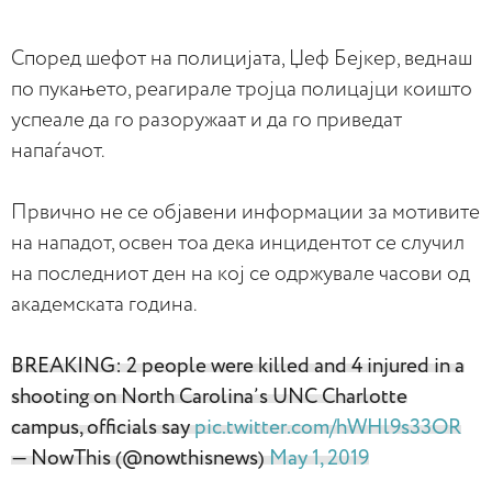
Според шефот на полицијата, Џеф Бејкер, веднаш
по пукањето, реагирале тројца полицајци коишто
успеале да го разоружаат и да го приведат
напаѓачот.
Првично не се објавени информации за мотивите
на нападот, освен тоа дека инцидентот се случил
на последниот ден на кој се одржувале часови од
академската година.
BREAKING: 2 people were killed and 4 injured in a
shooting on North Carolina’s UNC Charlotte
campus, officials say
pic.twitter.com/hWHl9s33OR
— NowThis (@nowthisnews)
May 1, 2019