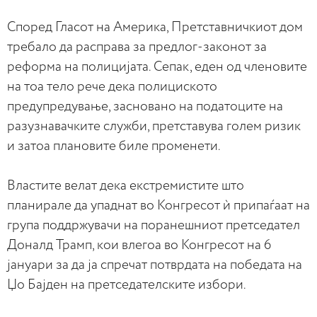
Според Гласот на Америка, Претставничкиот дом
требало да расправа за предлог-законот за
реформа на полицијата. Сепак, еден од членовите
на тоа тело рече дека полициското
предупредување, засновано на податоците на
разузнавачките служби, претставува голем ризик
и затоа плановите биле променети.
Властите велат дека екстремистите што
планирале да упаднат во Конгресот ѝ припаѓаат на
група поддржувачи на поранешниот претседател
Доналд Трамп, кои влегоа во Конгресот на 6
јануари за да ја спречат потврдата на победата на
Џо Бајден на претседателските избори.