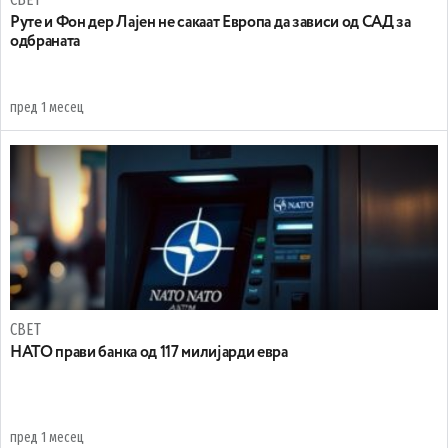
Руте и Фон дер Лајен не сакаат Европа да зависи од САД за
одбраната
пред 1 месец
СВЕТ
НАТО прави банка од 117 милијарди евра
пред 1 месец