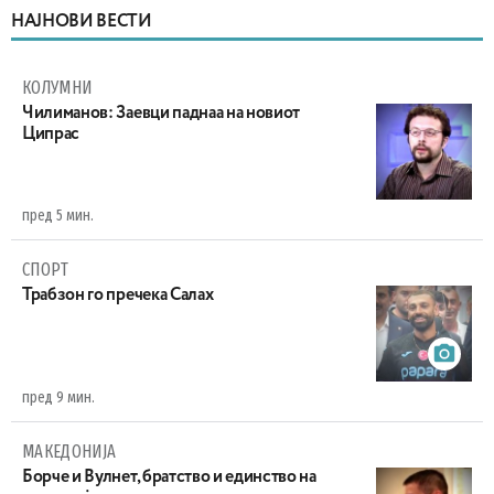
НАЈНОВИ ВЕСТИ
КОЛУМНИ
Чилиманов: Заевци паднаа на новиот
Ципрас
пред 5 мин.
СПОРТ
Трабзон го пречека Салах
пред 9 мин.
МАКЕДОНИЈА
Борче и Вулнет, братство и единство на