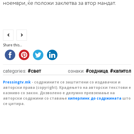
ноември, ќе положи заклетва за втор мандат.
Share this...
categories:
свет
ознаки:
седница
,
капитол
Pressingtv.mk
- содржините се заштитени со издавачки и
авторски права (copyright). Крадењето на авторски текстови е
казниво со закон. Дозволено е делумно превземање на
авторски содржини со ставање
хиперлинк до содржината
што
се цитира.