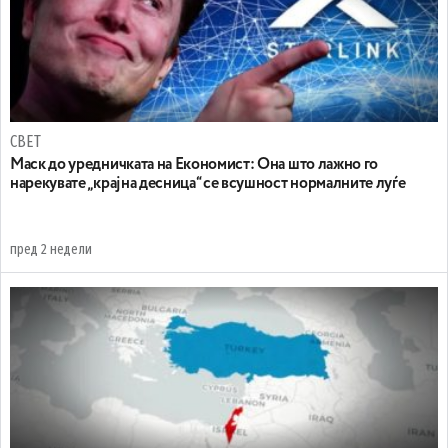
СВЕТ
Маск до уредничката на Економист: Она што лажно го
нарекувате „крајна десница“ се всушност нормалните луѓе
пред 2 недели