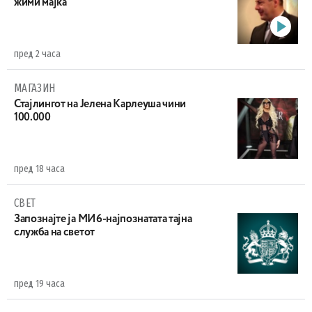
жими мајка
пред 2 часа
МАГАЗИН
Стајлингот на Јелена Карлеуша чини
100.000
пред 18 часа
СВЕТ
Запознајте ја МИ6-најпознатата тајна
служба на светот
пред 19 часа