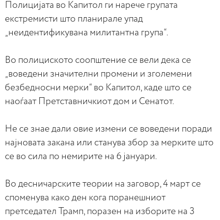
Полицијата во Капитол ги нарече групата
екстремисти што планирале упад
„неидентификувана милитантна група“.
Во полициското соопштение се вели дека се
„воведени значителни промени и зголемени
безбедносни мерки“ во Капитол, каде што се
наоѓаат Претставничкиот дом и Сенатот.
Не се знае дали овие измени се воведени поради
најновата закана или станува збор за мерките што
се во сила по немирите на 6 јануари.
Во десничарските теории на заговор, 4 март се
споменува како ден кога поранешниот
претседател Трамп, поразен на изборите на 3