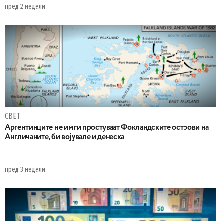
пред 2 недели
СВЕТ
Аргентинците не им ги простуваат Фокландските острови на
Англичаните, би војувале и денеска
пред 3 недели