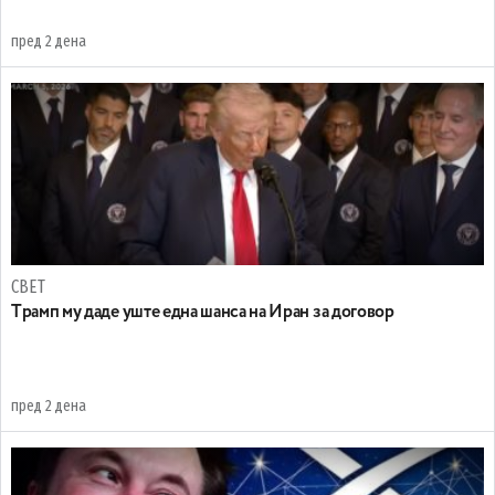
пред 2 дена
СВЕТ
Tрамп му даде уште една шанса на Иран за договор
пред 2 дена