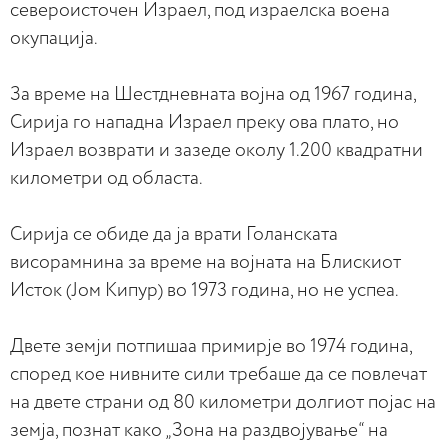
североисточен Израел, под израелска воена
окупација.
За време на Шестдневната војна од 1967 година,
Сирија го нападна Израел преку ова плато, но
Израел возврати и зазеде околу 1.200 квадратни
километри од областа.
Сирија се обиде да ја врати Голанската
висорамнина за време на војната на Блискиот
Исток (Јом Кипур) во 1973 година, но не успеа.
Двете земји потпишаа примирје во 1974 година,
според кое нивните сили требаше да се повлечат
на двете страни од 80 километри долгиот појас на
земја, познат како „Зона на раздвојување“ на