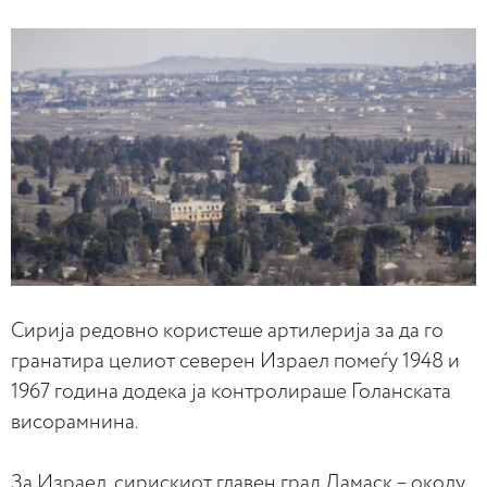
Сирија редовно користеше артилерија за да го
гранатира целиот северен Израел помеѓу 1948 и
1967 година додека ја контролираше Голанската
висорамнина.
За Израел, сирискиот главен град Дамаск – околу