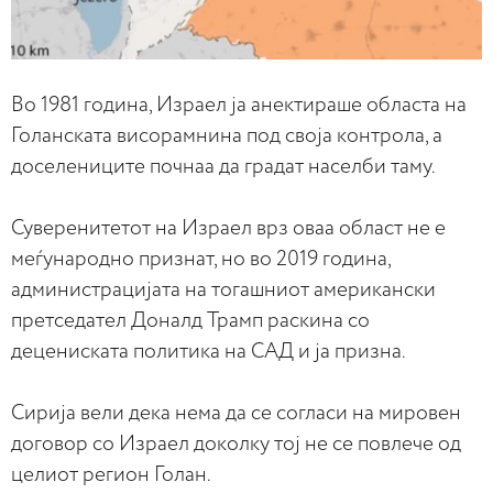
Во 1981 година, Израел ја анектираше областа на
Голанската висорамнина под своја контрола, а
доселениците почнаа да градат населби таму.
Суверенитетот на Израел врз оваа област не е
меѓународно признат, но во 2019 година,
администрацијата на тогашниот американски
претседател Доналд Трамп раскина со
децениската политика на САД и ја призна.
Сирија вели дека нема да се согласи на мировен
договор со Израел доколку тој не се повлече од
целиот регион Голан.