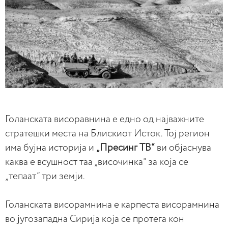
Голанската висоравнина е едно од најважните
стратешки места на Блискиот Исток. Тој регион
има бујна историја и
„Пресинг ТВ“
ви објаснува
каква е всушност таа „височинка“ за која се
„тепаат“ три земји.
Голанската висорамнина е карпеста висорамнина
во југозападна Сирија која се протега кон