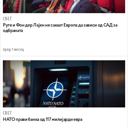
СВЕТ
Руте и Фон дер Лајен не сакаат Европа да зависи од САД за
одбраната
пред 1 месец
СВЕТ
НАТО прави банка од 117 милијарди евра