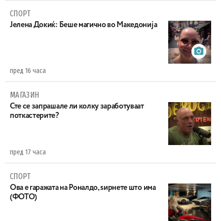
СПОРТ
Јелена Докиќ: Беше магично во Македонија
пред 16 часа
МАГАЗИН
Сте се запрашале ли колку заработуваат
поткастерите?
пред 17 часа
СПОРТ
Ова е гаражата на Роналдо, ѕирнете што има
(ФОТО)