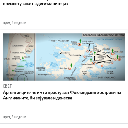
премостување на дигиталниот јаз
пред 2 недели
СВЕТ
Аргентинците не им ги простуваат Фокландските острови на
Англичаните, би војувале и денеска
пред 3 недели