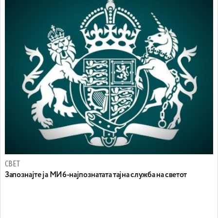
СВЕТ
Запознајте ја МИ6-најпознатата тајна служба на светот