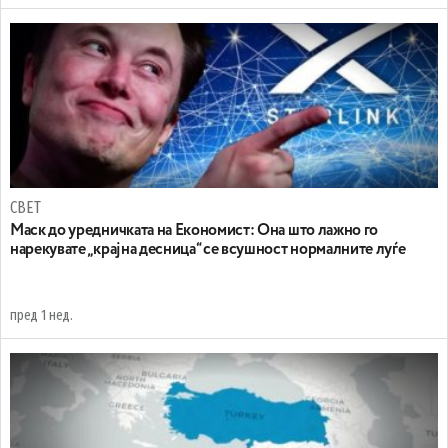
СВЕТ
Маск до уредничката на Економист: Она што лажно го
нарекувате „крајна десница“ се всушност нормалните луѓе
пред 1 нед.