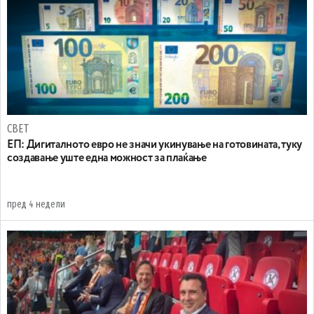
СВЕТ
ЕП: Дигиталното евро не значи укинување на готовината, туку
создавање уште една можност за плаќање
пред 4 недели