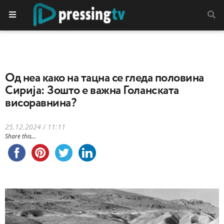
Од неа како на тацна се гледа половина
Сирија: Зошто е важна Голанската
висоравнина?
25.12.2024 / 11:11
Share this...