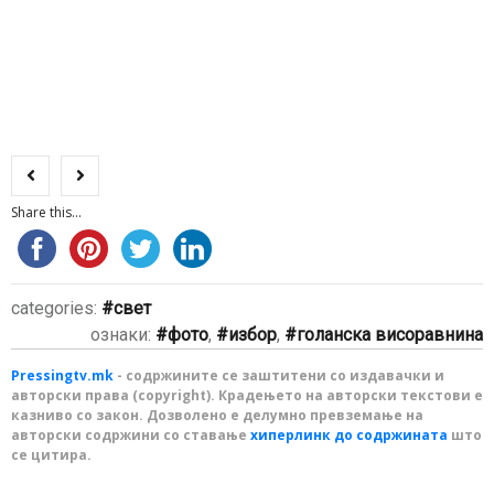
Share this...
categories:
свет
ознаки:
фото
,
избор
,
голанска висоравнина
Pressingtv.mk
- содржините се заштитени со издавачки и
авторски права (copyright). Крадењето на авторски текстови е
казниво со закон. Дозволено е делумно превземање на
авторски содржини со ставање
хиперлинк до содржината
што
се цитира.