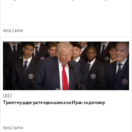
пред 2 дена
СВЕТ
Tрамп му даде уште една шанса на Иран за договор
пред 2 дена