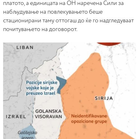
платото, а единицата на ОН наречена Сили за
набљудување на повлекувањето беше
стационирани таму оттогаш до ќе го надгледуваат
почитувањето на договорот.