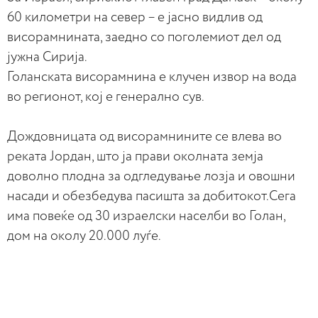
60 километри на север – е јасно видлив од
висорамнината, заедно со поголемиот дел од
јужна Сирија.
Голанската висорамнина е клучен извор на вода
во регионот, кој е генерално сув.
Дождовницата од висорамнините се влева во
реката Јордан, што ја прави околната земја
доволно плодна за одгледување лозја и овошни
насади и обезбедува пасишта за добитокот.Сега
има повеќе од 30 израелски населби во Голан,
дом на околу 20.000 луѓе.