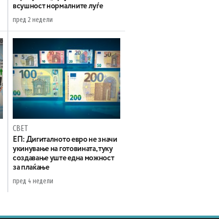
всушност нормалните луѓе
пред 2 недели
СВЕТ
ЕП: Дигиталното евро не значи
укинување на готовината, туку
создавање уште една можност
за плаќање
пред 4 недели