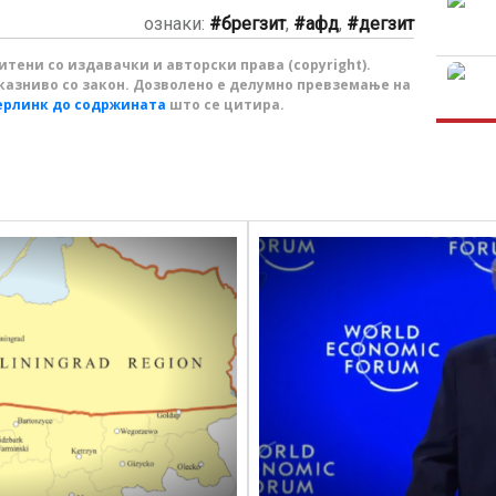
ознаки:
брегзит
,
афд
,
дегзит
тени со издавачки и авторски права (copyright).
казниво со закон. Дозволено е делумно превземање на
ерлинк до содржината
што се цитира.