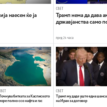
СВЕТ
ја наесен ќе ја
Трамп нема да дава 
државјанства само п
пред 24 часа
СВЕТ
СВЕТ
Почнува битката за Каспиското
Tрамп му даде уште една шанса
море полно ссо нафта и гас
на Иран за договор