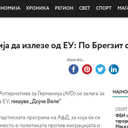
ОНОМИЈА
ХРОНИКА
РЕГИОН
СВЕТ
СПОРТ
МАГ
ја да излезе од ЕУ: По Брегзит 
Share this...
НАЈНО
лтернатива за Германија (AfD) се залага за
 ЕУ,
пишува „Дојче Веле“
СПОРТ
ФБИ с
партиската програма на АфД, за која ќе се
терор
 место е политиката против миграцијата и
Меси 