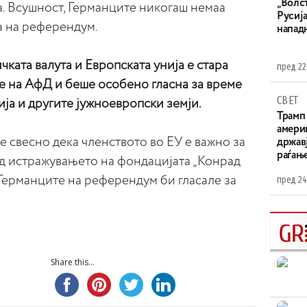
„Волс
а. Всушност, Германците никогаш немаа
Русија
ва на референдум.
напад
ката валута и Европската унија е стара
пред 22
е на АфД и беше особено гласна за време
СВЕТ
ија и другите јужноевропски земји.
Трамп 
амери
е свесно дека членството во ЕУ е важно за
државј
раѓањ
ед истражувањето на фондацијата „Конрад
 Германците на референдум би гласале за
пред 24
Share this...