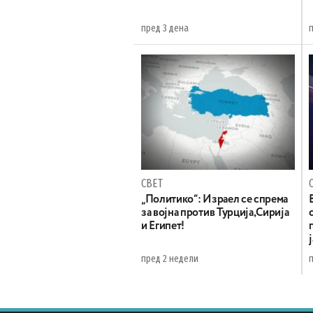
пред 3 дена
СВЕТ
„Политико“: Израел се спрема
за војна против Турција,Сирија
и Египет!
пред 2 недели