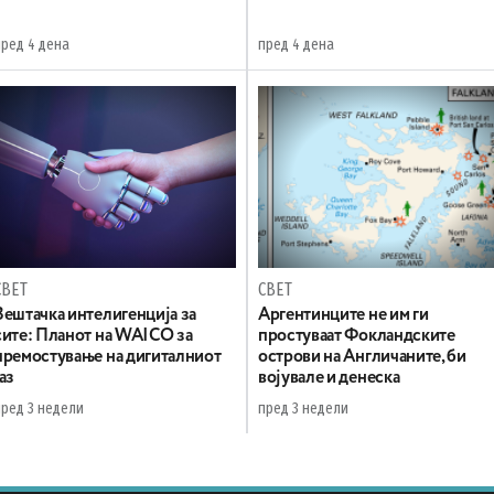
пред 4 дена
пред 4 дена
СВЕТ
СВЕТ
Вештачка интелигенција за
Аргентинците не им ги
сите: Планот на WAICO за
простуваат Фокландските
премостување на дигиталниот
острови на Англичаните, би
јаз
војувале и денеска
пред 3 недели
пред 3 недели