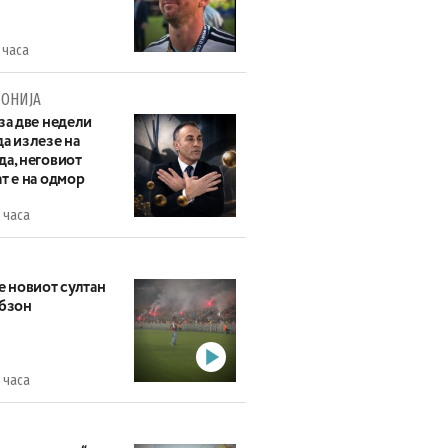
 часа
ОНИЈА
за две недели
а излезе на
да, неговиот
т е на одмор
 часа
е новиот султан
абзон
 часа