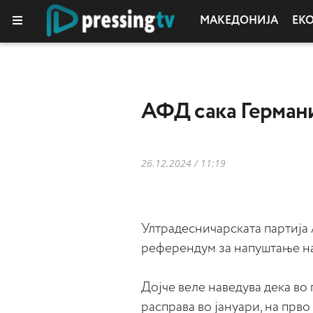
МАКЕДОНИЈА
ЕК
АФД сака Германи
26.12.2024 / 11:19
Ултрадесничарската партија А
референдум за напуштање на
Дојче веле наведува дека во 
расправа во јануари, на прво