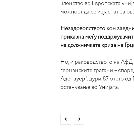
членство во Европската униј
можност да се изјаснат за о
Незадоволството кон заеднич
приказна меѓу поддржувачит
на должничката криза на Грц
Но, и раководството на АфД 
германските граѓани – спор
Аденауер“, дури 87 отсто од
останување во Унијата.