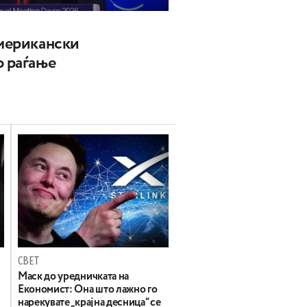
американски
о раѓање
СВЕТ
Маск до уредничката на
Економист: Она што лажно го
нарекувате „крајна десница“ се