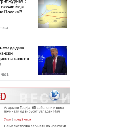
трит журнал“:
 наесен ќе ја
не Полска?!
 часа
нема да дава
кански
анства само по
е
 часа