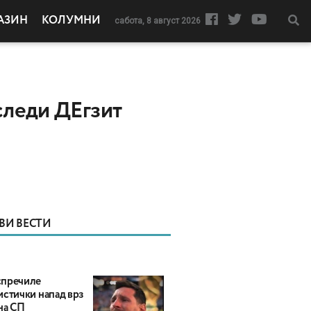
АЗИН
КОЛУМНИ
сабота, 8 август 2026
следи ДЕгзит
ВИ ВЕСТИ
пречиле
истички напад врз
на СП