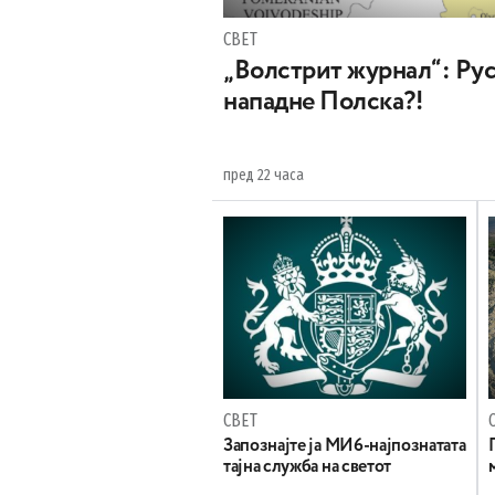
СВЕТ
„Волстрит журнал“: Руси
нападне Полска?!
пред 22 часа
СВЕТ
Запознајте ја МИ6-најпознатата
тајна служба на светот