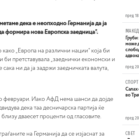
пред 18
Сметаме дека е неопходно Германија да ја
МАКЕД
да формира нова Европска заедница“.
Груби 
може д
слобо
о како „Европа на различни нации“ која би
адвока
и би претставувала „заеднички економски и
пред 20
сака ни да ја задржи заедничката валута,
СПОРТ
Салах 
во Тр
 февруари. Иако АфД нема шанси да дојде
двидува дека таа десничарска партија ќе
 близу дваесет проценти од гласовите.
пред 20
СВЕТ
раѓаните на Германија да се изјаснат за