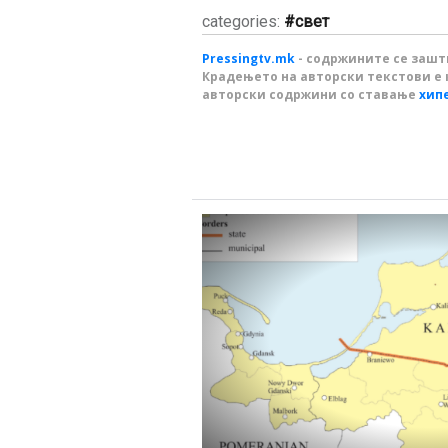
categories:
свет
Pressingtv.mk
- содржините се зашти
Крадењето на авторски текстови е 
авторски содржини со ставање
хип