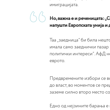
имиграцијата.
Но, важна е и реченицата: „
напушти Европската унија и 
Таа „заедница“ би била нешт
имала само заеднички пазар 
политички интереси“. АфД не 
еврото.
Предвремените избори се во
до власт, во моментов се пре
заземе силно второ место со
Едно од нејзините барања е г