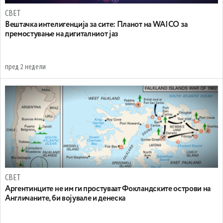
СВЕТ
Вештачка интелигенција за сите: Планот на WAICO за
премостување на дигиталниот јаз
пред 2 недели
СВЕТ
Аргентинците не им ги простуваат Фокландските острови на
Англичаните, би војувале и денеска