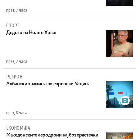
пред 7 часа
СПОРТ
Дедото на Ноле е Хрват
пред 7 часа
РЕГИОН
Aлбански знамиња во европски Улцињ
пред 8 часа
ЕКОНОМИЈА
Maкедонските аеродроми најбрзорастечки