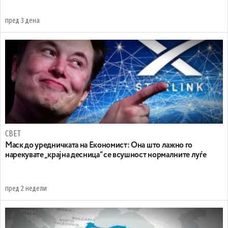
пред 3 дена
СВЕТ
Маск до уредничката на Економист: Она што лажно го
нарекувате „крајна десница“ се всушност нормалните луѓе
пред 2 недели