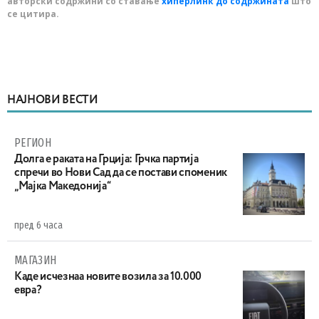
авторски содржини со ставање
хиперлинк до содржината
што
се цитира.
НАЈНОВИ ВЕСТИ
РЕГИОН
Долга е раката на Грција: Грчка партија
спречи во Нови Сад да се постави споменик
„Мајка Македонија“
пред 6 часа
МАГАЗИН
Каде исчезнаа новите возила за 10.000
евра?