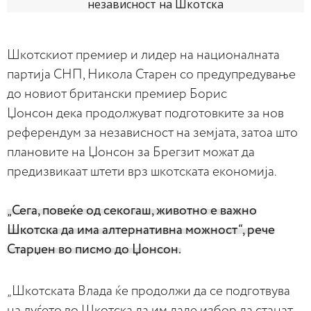
Шкотскиот премиер и лидер на националната
партија СНП, Никола Старен со предупредување
до новиот британски премиер Борис
Џонсон дека продолжуват подготовките за нов
референдум за независност на земјата, затоа што
плановите на Џонсон за Брегзит можат да
предизвикаат штети врз шкотската економија.
„Сега, повеќе од секогаш, животно е важно
Шкотска да има алтернативна можност“, рече
Старџен во писмо до Џонсон.
„Шкотската Влада ќе продолжи да се подготвува
на луѓето во Шкотска да им даде избор да станат