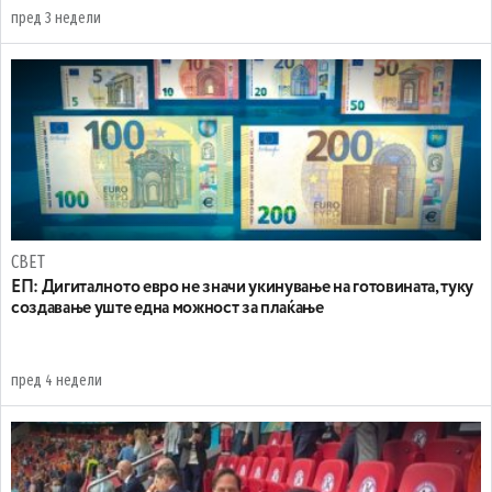
пред 3 недели
СВЕТ
ЕП: Дигиталното евро не значи укинување на готовината, туку
создавање уште една можност за плаќање
пред 4 недели