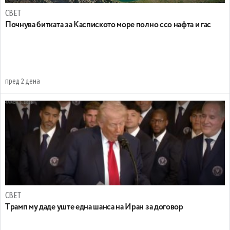
СВЕТ
Почнува битката за Каспиското море полно ссо нафта и гас
пред 2 дена
СВЕТ
Tрамп му даде уште една шанса на Иран за договор