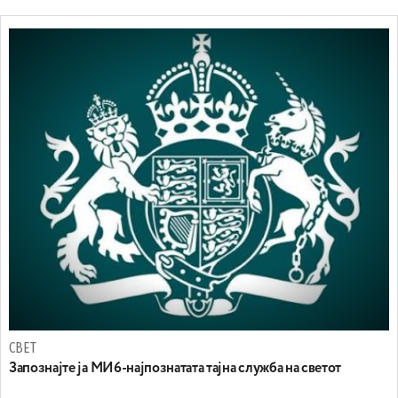
СВЕТ
Запознајте ја МИ6-најпознатата тајна служба на светот