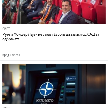
СВЕТ
Руте и Фон дер Лајен не сакаат Европа да зависи од САД за
одбраната
пред 1 месец