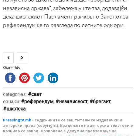
независна држава“, забележа уште таа, додавајќи
дека шкотскиот Парламент рамковно Законот за
референдум ќе го разгледа по летните одмори.
Share this...
categories:
свет
ознаки:
референдум
,
независност
,
брегзит
,
шкотска
Pressingtv.mk
- содржините се заштитени со издавачки и
авторски права (copyright). Крадењето на авторски текстови е
казниво со закон. Дозволено е делумно превземање на