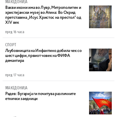
МАКЕДОНИЈА
Вакви икони има во Лувр, Метрополитен и
христијански музеј во Атина: Во Охрид
претставена „Исус Христос на престол“ од
XIV век
пред 16 часа
СПОРТ
Љубовницата на Инфантино добила чек со
шест цифри, првиот човек на ФИФА
демантира
пред 17 часа
МАКЕДОНИЈА
Радев: Бугарија ги почитува различните
етнички заедници