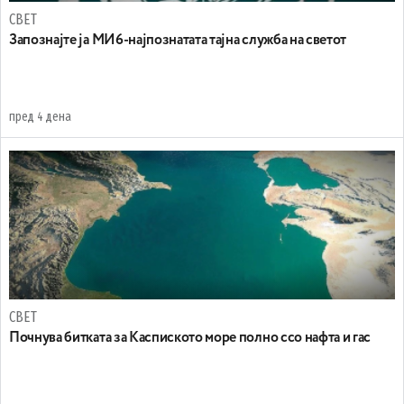
СВЕТ
Запознајте ја МИ6-најпознатата тајна служба на светот
пред 4 дена
СВЕТ
Почнува битката за Каспиското море полно ссо нафта и гас