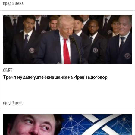
пред 5 дена
СВЕТ
Tрамп му даде уште една шанса на Иран за договор
пред 5 дена