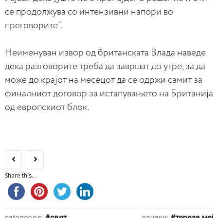
се продолжува со интензивни напори во
преговорите“.
Неименуван извор од британската Влада наведе
дека разговорите треба да завршат до утре, за да
може до крајот на месецот да се одржи самит за
финалниот договор за истапувањето на Британија
од европскиот блок.
Share this...
categories:
свет
ознаки:
тереза меј