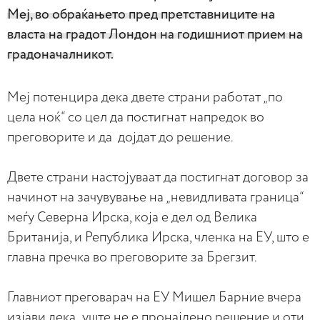
Меј, во обраќањето пред претставниците на
власта на градот Лондон на годишниот прием на
градоначалникот.
Меј потенцира дека двете страни работат „по
цела ноќ“ со цел да постигнат напредок во
преговорите и да дојдат до решение.
Двете страни настојуваат да постигнат договор за
начинот на зачувување на „невидливата граница“
меѓу Северна Ирска, која е дел од Велика
Британија, и Република Ирска, членка на ЕУ, што е
главна пречка во преговорите за Брегзит.
Главниот преговарач на ЕУ Мишел Барние вчера
изјави дека „уште не е пронајдено решение и оти