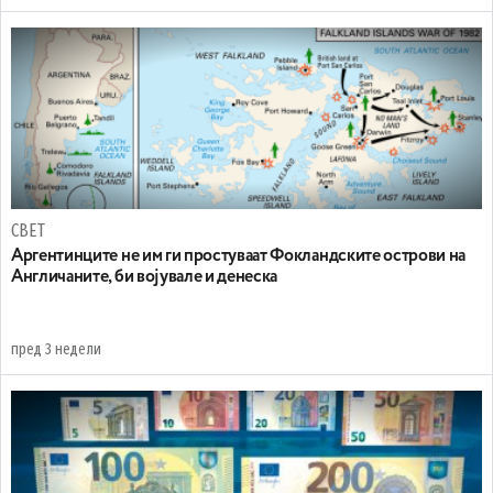
СВЕТ
Аргентинците не им ги простуваат Фокландските острови на
Англичаните, би војувале и денеска
пред 3 недели