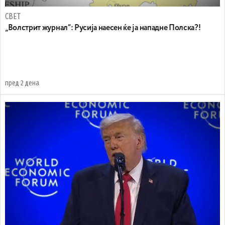
СВЕТ
„Волстрит журнал“: Русија наесен ќе ја нападне Полска?!
пред 2 дена