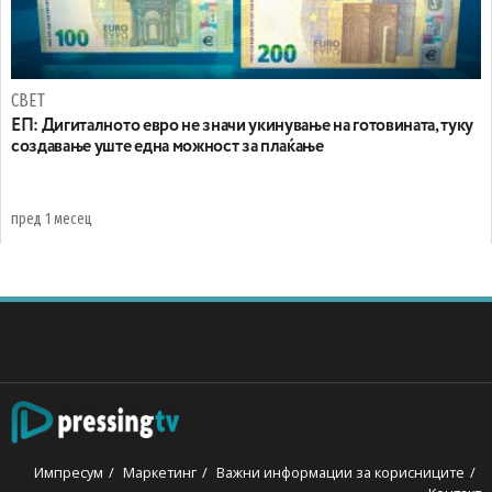
СВЕТ
ЕП: Дигиталното евро не значи укинување на готовината, туку
создавање уште една можност за плаќање
пред 1 месец
Импресум
Маркетинг
Важни информации за корисниците