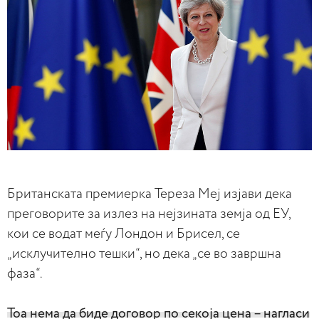
Британската премиерка Тереза Меј изјави дека
преговорите за излез на нејзината земја од ЕУ,
кои се водат меѓу Лондон и Брисел, се
„исклучително тешки“, но дека „се во завршна
фаза“.
Тоа нема да биде договор по секоја цена – нагласи