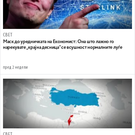
СВЕТ
Маск до уредничката на Економист: Она што лажно го
нарекувате „крајна десница“ се всушност нормалните луѓе
пред 2 недели
СВЕТ