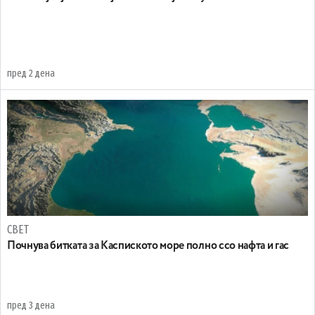
пред 2 дена
СВЕТ
Почнува битката за Каспиското море полно ссо нафта и гас
пред 3 дена