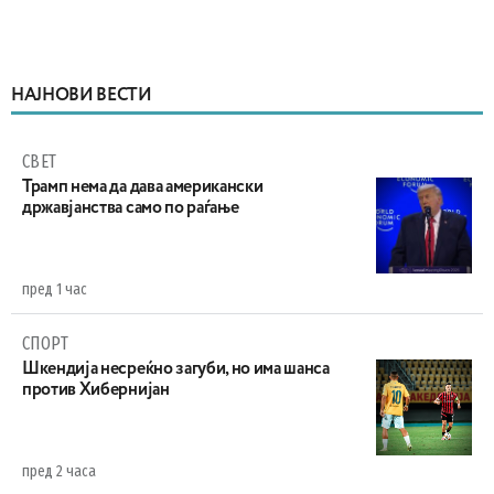
НАЈНОВИ ВЕСТИ
СВЕТ
Трамп нема да дава американски
државјанства само по раѓање
пред 1 час
СПОРТ
Шкендија несреќно загуби, но има шанса
против Хибернијан
пред 2 часа