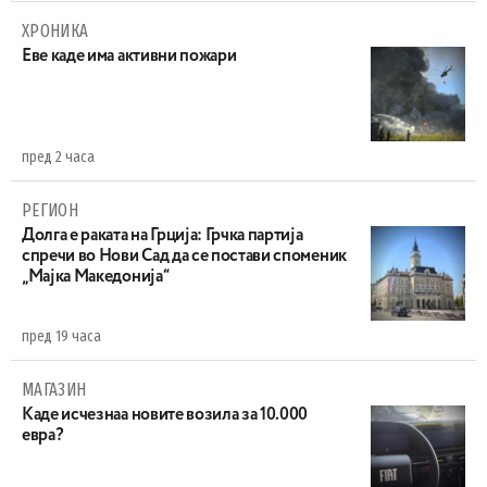
ХРОНИКА
Eве каде има активни пожари
пред 2 часа
РЕГИОН
Долга е раката на Грција: Грчка партија
спречи во Нови Сад да се постави споменик
„Мајка Македонија“
пред 19 часа
МАГАЗИН
Каде исчезнаа новите возила за 10.000
евра?