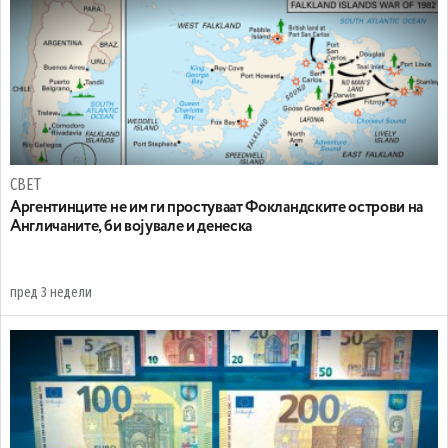
СВЕТ
Аргентинците не им ги простуваат Фокландските острови на
Англичаните, би војувале и денеска
пред 3 недели