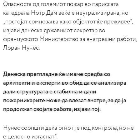
Опасноста од големиот пожар во париската
катедрала Нотр Дам веќе е неутрализирана, но
„постојат сомневања како објектот ќе преживее“,
изјави денеска државниот секретар во
француското Министерство за внатрешни работи,
Лоран Нунес.
Денеска претпладне ќе имаме средба со
архитекти и експерти во обид да се анализира
дали структурата е стабилна и дали
пожарникарите може да влезат внатре, за да ја
продолжат својата работа, изјави тој.
Нунес соопшти дека огнот „е под контрола, но не
е целосно изгаснат“.