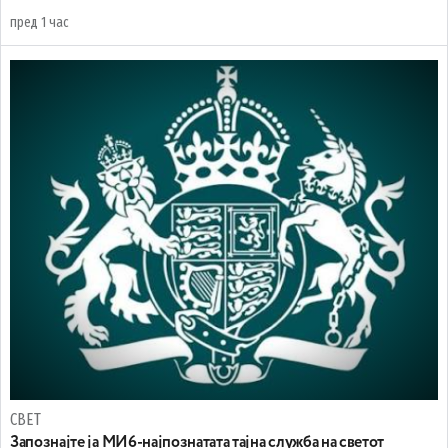
пред 1 час
СВЕТ
Запознајте ја МИ6-најпознатата тајна служба на светот