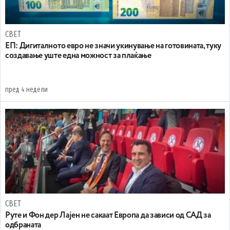
СВЕТ
ЕП: Дигиталното евро не значи укинување на готовината, туку
создавање уште една можност за плаќање
пред 4 недели
СВЕТ
Руте и Фон дер Лајен не сакаат Европа да зависи од САД за
одбраната