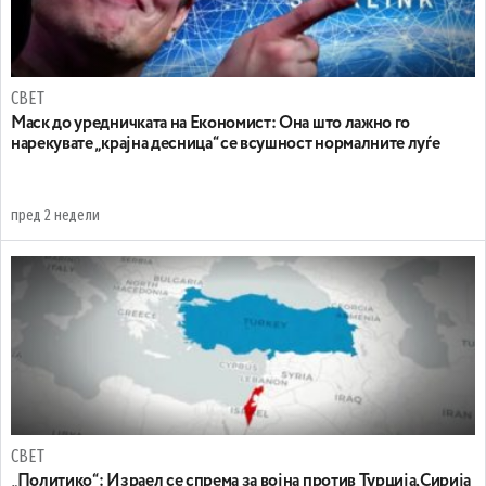
СВЕТ
Маск до уредничката на Економист: Она што лажно го
нарекувате „крајна десница“ се всушност нормалните луѓе
пред 2 недели
СВЕТ
„Политико“: Израел се спрема за војна против Турција,Сирија