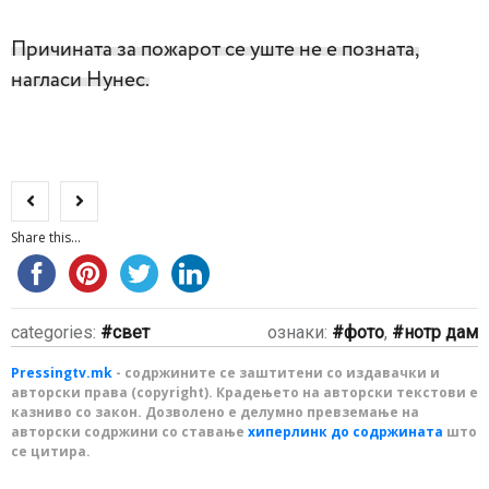
Причината за пожарот се уште не е позната,
нагласи Нунес.
Share this...
categories:
свет
ознаки:
фото
,
нотр дам
Pressingtv.mk
- содржините се заштитени со издавачки и
авторски права (copyright). Крадењето на авторски текстови е
казниво со закон. Дозволено е делумно превземање на
авторски содржини со ставање
хиперлинк до содржината
што
се цитира.