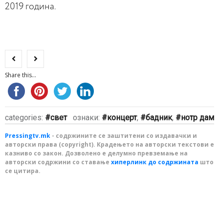
2019 годи
на
.
Share this...
categories:
свет
ознаки:
концерт
,
бадник
,
нотр дам
Pressingtv.mk
- содржините се заштитени со издавачки и
авторски права (copyright). Крадењето на авторски текстови е
казниво со закон. Дозволено е делумно превземање на
авторски содржини со ставање
хиперлинк до содржината
што
се цитира.