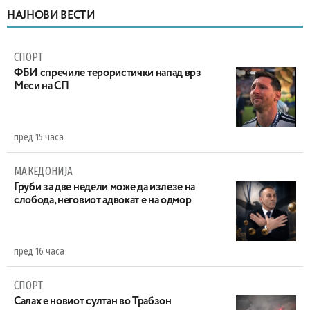
НАЈНОВИ ВЕСТИ
СПОРТ
ФБИ спречиле терористички напад врз
Меси на СП
пред 15 часа
МАКЕДОНИЈА
Груби за две недели може да излезе на
слобода, неговиот адвокат е на одмор
пред 16 часа
СПОРТ
Салах е новиот султан во Трабзон