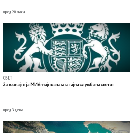
пред 20 часа
СВЕТ
Запознајте ја МИ6-најпознатата тајна служба на светот
пред 3 дена