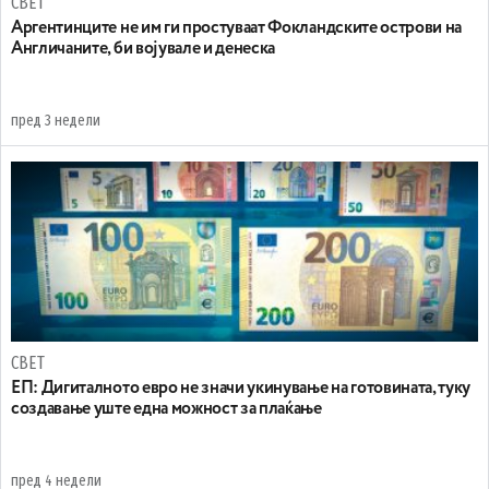
СВЕТ
Аргентинците не им ги простуваат Фокландските острови на
Англичаните, би војувале и денеска
пред 3 недели
СВЕТ
ЕП: Дигиталното евро не значи укинување на готовината, туку
создавање уште една можност за плаќање
пред 4 недели