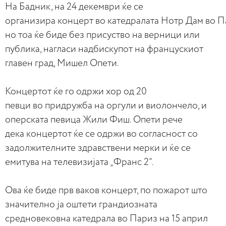
На
Бадник
,
на
24 декември ќе се
организира
концерт
во
катедралата
Нотр
Дам
во
Па
но тоа ќе биде без присуст
во
на
верници или
публика,
на
гласи
на
дбискупот
на
францускиот
главен град, Мишел Опети.
Концерт
от ќе го одржи хор од 20
певци
во
придружба
на
оргули и виолончело, и
оперската певица Жили Фиш. Опети рече
дека
концерт
от ќе се одржи
во
согласност со
задолжителните здравствени мерки и ќе се
емитува
на
телевизијата „Франс 2“.
Ова ќе биде прв ваков
концерт
, по пожарот што
з
на
чително ја оштети грандиоз
на
та
средновеков
на
катедрала
во
Париз
на
15 април