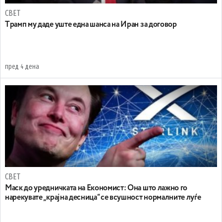
СВЕТ
Tрамп му даде уште една шанса на Иран за договор
пред 4 дена
СВЕТ
Маск до уредничката на Економист: Она што лажно го
нарекувате „крајна десница“ се всушност нормалните луѓе