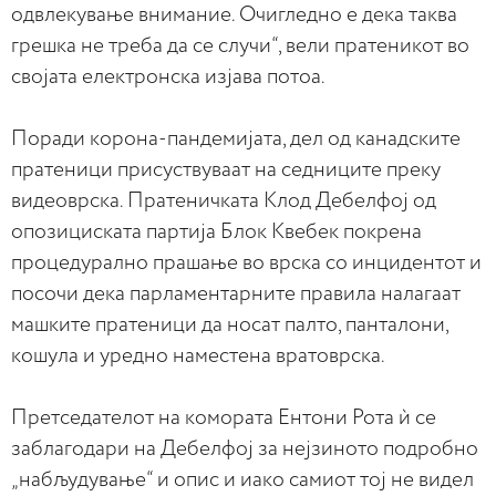
одвлекување внимание. Очигледно е дека таква
грешка не треба да се случи“, вели пратеникот во
својата електронска изјава потоа.
Поради корона-пандемијата, дел од канадските
пратеници присуствуваат на седниците преку
видеоврска. Пратеничката Клод Дебелфој од
опозициската партија Блок Квебек покрена
процедурално прашање во врска со инцидентот и
посочи дека парламентарните правила налагаат
машките пратеници да носат палто, панталони,
кошула и уредно наместена вратоврска.
Претседателот на комората Ентони Рота ѝ се
заблагодари на Дебелфој за нејзиното подробно
„набљудување“ и опис и иако самиот тој не видел