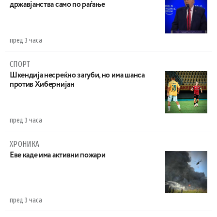
државјанства само по раѓање
пред 3 часа
СПОРТ
Шкендија несреќно загуби, но има шанса
против Хибернијан
пред 3 часа
ХРОНИКА
Eве каде има активни пожари
пред 3 часа