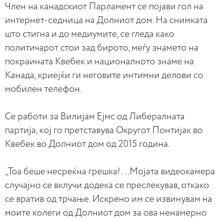
Член на канадскиот Парламент се појави гол на
интернет-седница на Долниот дом. На снимката
што стигна и до медиумите, се гледа како
политичарот стои зад бирото, меѓу знамето на
покраината Квебек и националното знаме на
Канада, криејќи ги неговите интимни делови со
мобилен телефон.
Се работи за Вилијам Ејмс од Либералната
партија, кој го претставува Округот Понтијак во
Квебек во Долниот дом од 2015 година.
„Тоа беше несреќна грешка! …Мојата видеокамера
случајно се вклучи додека се преслекував, откако
се вратив од трчање. Искрено им се извинувам на
моите колеги од Долниот дом за ова ненамерно