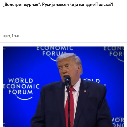
„Волстрит журнал“: Русија наесен ќе ја нападне Полска?!
пред 1 час