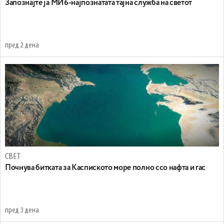
Запознајте ја МИ6-најпознатата тајна служба на светот
пред 2 дена
СВЕТ
Почнува битката за Каспиското море полно ссо нафта и гас
пред 3 дена