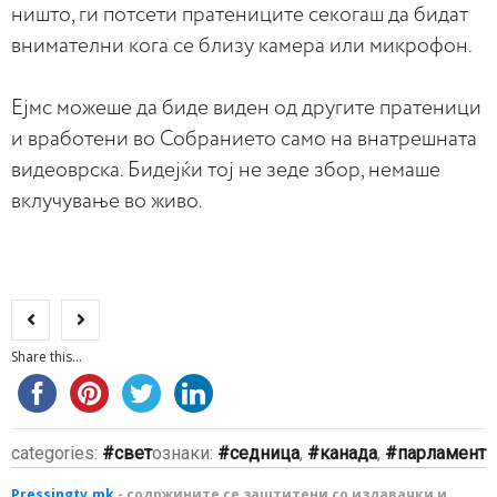
ништо, ги потсети пратениците секогаш да бидат
внимателни кога се близу камера или микрофон.
Ејмс можеше да биде виден од другите пратеници
и вработени во Собранието само на внатрешната
видеоврска. Бидејќи тој не зеде збор, немаше
вклучување во живо.
Share this...
categories:
свет
ознаки:
седница
,
канада
,
парламент
Pressingtv.mk
- содржините се заштитени со издавачки и