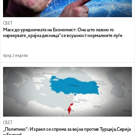
СВЕТ
Маск до уредничката на Економист: Она што лажно го
нарекувате „крајна десница“ се всушност нормалните луѓе
пред 2 недели
СВЕТ
„Политико“: Израел се спрема за војна против Турција,Сирија