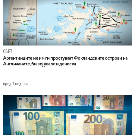
СВЕТ
Аргентинците не им ги простуваат Фокландските острови на
Англичаните, би војувале и денеска
пред 3 недели