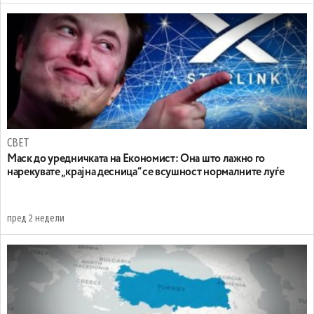
СВЕТ
Маск до уредничката на Економист: Она што лажно го
нарекувате „крајна десница“ се всушност нормалните луѓе
пред 2 недели