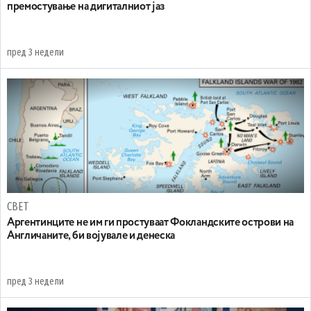
премостување на дигиталниот јаз
пред 3 недели
СВЕТ
Аргентинците не им ги простуваат Фокландските острови на
Англичаните, би војувале и денеска
пред 3 недели