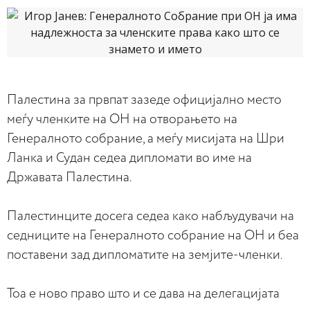
Палестина за првпат зазеде официјално место
меѓу членките на ОН на отворањето на
Генералното собрание, а меѓу мисијата на Шри
Ланка и Судан седеа дипломати во име на
Државата Палестина.
Палестинците досега седеа како набљудувачи на
седниците на Генералното собрание на ОН и беа
поставени зад дипломатите на земјите-членки.
Тоа е ново право што и се дава на делегацијата