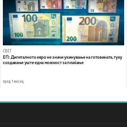
СВЕТ
ЕП: Дигиталното евро не значи укинување на готовината, туку
создавање уште една можност за плаќање
пред 1 месец