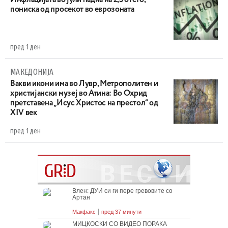
Инфлацијата во јули падна на 2,3 отсто,
пониска од просекот во еврозоната
пред 1 ден
МАКЕДОНИЈА
Вакви икони има во Лувр, Метрополитен и
христијански музеј во Атина: Во Охрид
претставена „Исус Христос на престол“ од
XIV век
пред 1 ден