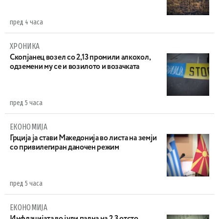
пред 4 часа
ХРОНИКА
Скопјанец возел со 2,13 промили алкохол,
одземени му се и возилото и возачката
пред 5 часа
ЕКОНОМИЈА
Грција ја стави Македонија во листа на земји
со привилегиран даночен режим
пред 5 часа
ЕКОНОМИЈА