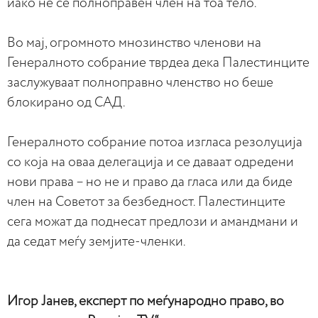
иако не се полноправен член на тоа тело.
Во мај, огромното мнозинство членови на
Генералното собрание тврдеа дека Палестинците
заслужуваат полноправно членство но беше
блокирано од САД.
Генералното собрание потоа изгласа резолуција
со која на оваа делегација и се даваат одредени
нови права – но не и право да гласа или да биде
член на Советот за безбедност. Палестинците
сега можат да поднесат предлози и амандмани и
да седат меѓу земјите-членки.
Игор Јанев, експерт по меѓународно право, во