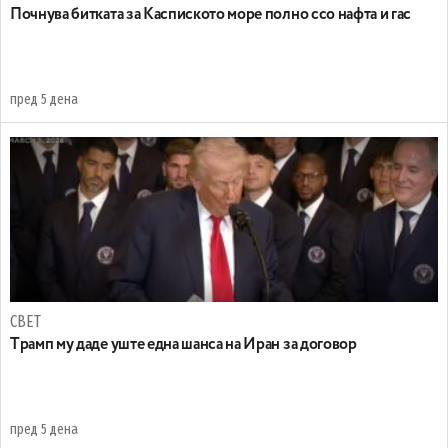
Почнува битката за Каспиското море полно ссо нафта и гас
пред 5 дена
СВЕТ
Tрамп му даде уште една шанса на Иран за договор
пред 5 дена