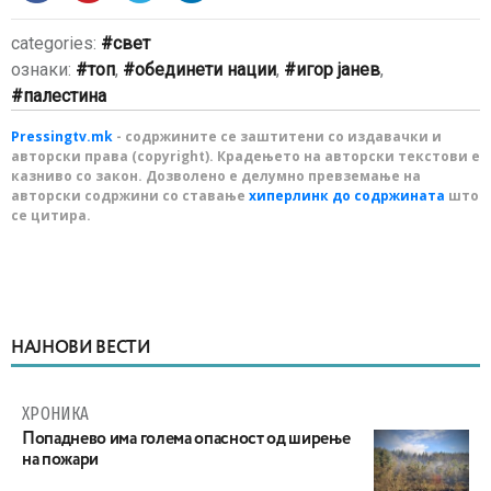
categories:
свет
ознаки:
топ
,
обединети нации
,
игор јанев
,
палестина
Pressingtv.mk
- содржините се заштитени со издавачки и
авторски права (copyright). Крадењето на авторски текстови е
казниво со закон. Дозволено е делумно превземање на
авторски содржини со ставање
хиперлинк до содржината
што
се цитира.
НАЈНОВИ ВЕСТИ
ХРОНИКА
Попаднево има голема опасност од ширење
на пожари